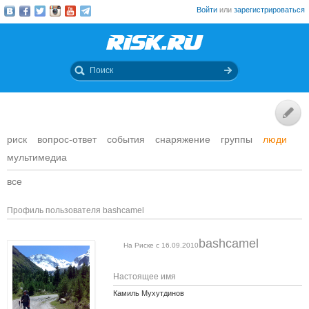
Войти
или
зарегистрироваться
риск
вопрос-ответ
события
снаряжение
группы
люди
мультимедиа
все
Профиль пользователя bashcamel
bashcamel
На Риске с 16.09.2010
Настоящее имя
Камиль Мухутдинов