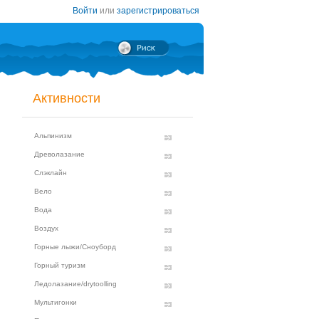
Войти
или
зарегистрироваться
Активности
Альпинизм
Древолазание
Слэклайн
Вело
Вода
Воздух
Горные лыжи/Сноуборд
Горный туризм
Ледолазание/drytoolling
Мультигонки