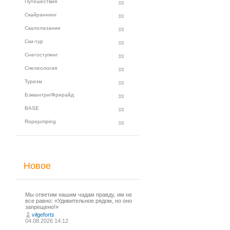
Путешествия
Скайраннинг
Скалолазание
Ски-тур
Снегоступинг
Спелеология
Туризм
Бэккантри/Фрирайд
BASE
Ropejumping
Новое
Мы ответим нашим чадам правду, им не
все равно: «Удивительное рядом, но оно
запрещено!»
vilgeforts
04.08.2026 14:12