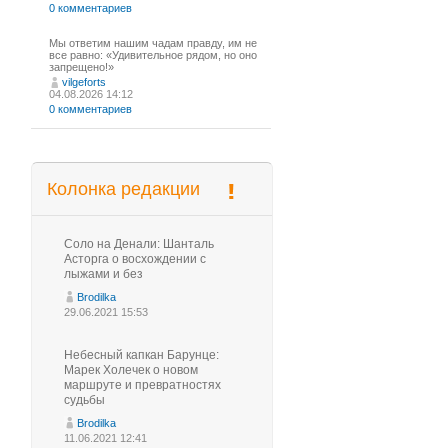
0 комментариев
Мы ответим нашим чадам правду, им не
все равно: «Удивительное рядом, но оно
запрещено!»
vilgeforts
04.08.2026 14:12
0 комментариев
Колонка редакции
Соло на Денали: Шанталь
Асторга о восхождении с
лыжами и без
Brodilka
29.06.2021 15:53
Небесный капкан Барунце:
Марек Холечек о новом
маршруте и превратностях
судьбы
Brodilka
11.06.2021 12:41