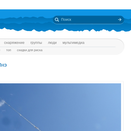
снаряжение
группы
люди
мультимедиа
е
топ
скидки для риска
Инэ