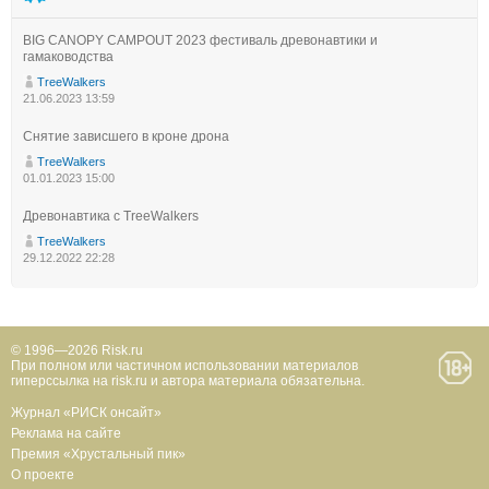
BIG CANOPY CAMPOUT 2023 фестиваль древонавтики и
гамаководства
TreeWalkers
21.06.2023 13:59
Снятие зависшего в кроне дрона
TreeWalkers
01.01.2023 15:00
Древонавтика с TreeWalkers
TreeWalkers
29.12.2022 22:28
© 1996—2026 Risk.ru
При полном или частичном использовании материалов
гиперссылка на risk.ru и автора материала обязательна.
Журнал «РИСК онсайт»
Реклама на сайте
Премия «Хрустальный пик»
О проекте