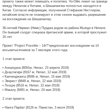
проекту также может помешать и политика. Чо-Ойю лежит на границе
между Непалом и Китаем, а Шишапангма полностью находится в
Китае. Согласно информации, полученной Стефаном Нестлером,
китайские власти не планируют в этом сезоне выдавать разрешение
на восхождение на Шишапангму.
36-летний Нирмал (Нимс) Пурджа родом из района Мьягди в Непале.
Он бывший солдат спецназа британской армии, в которой прослужил
16 лет.
Проект “Project Possible – 14/7”предполагает восхождение на 14
восьмитысячников за 7 месяцев этого года.
1 этап проекта:
• Аннапурна (8091м, Непал, 23 апреля 2019)
• Дхаулагири (8167 м, Непал, 12 мая 2019)
• Канченджанга (8586 м, Непал, 15 мая 2019)
• Эверест (8848 м, Непал, 22 мая 2019)
• Лхоцзе (8516 м, Непал, 22 мая 2019)
• Макалу (8481 м, Непал, 24 мая 2019)
2 этап проекта:
• Нанга Парбат (8126 м, Пакистан, 3 июля 2019)