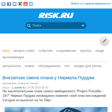
Войти
или
зарегистрироваться
риск
вопрос-ответ
события
снаряжение
группы
люди
мультимедиа
актуальное
новое
обсуждаемое
топ
скидки для риска
Внезапная смена плана у Нирмала Пурджи.
Альпинизм
,
Новости
,
Непал
putnik-kz
, 14.09.2019 20:32
Пишет
На заключительном этапе своего амбициозного “Project Possible –
14/7” Нирмал Пурджа неожиданно поменял свой план восхождений.
Сегодня он вылетел на Чо Ойю.