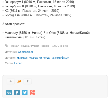
• Гашербрум I (8010 м, Пакистан, 15 июля 2019)
• Гашербрум II (8010 м, Пакистан, 18 июля 2019)
• K2 (8611 м, Пакистан, 24 июля 2019)
• Броуд Пик (8047 м, Пакистан, 24 июля 2019)
3 этап проекта:
• Манаслу (8156 м, Непал), Чо Ойю (8188 м, Непал/Китай),
Шишапангма (8013 м, Китай)
Нирмал Пурджа
,
“Project Possible – 14/7”
,
чо ойю
Источник:
wspinanie.pl
История:
Нирмал Пурджа: «Я пойду на зимний К2»
Место:
Непал
20