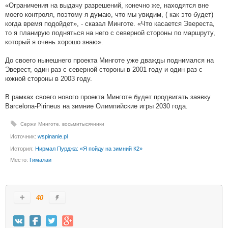
«Ограничения на выдачу разрешений, конечно же, находятся вне
моего контроля, поэтому я думаю, что мы увидим, ( как это будет)
когда время подойдет», - сказал Минготе. «Что касается Эвереста,
то я планирую подняться на него с северной стороны по маршруту,
который я очень хорошо знаю».
До своего нынешнего проекта Минготе уже дважды поднимался на
Эверест, один раз с северной стороны в 2001 году и один раз с
южной стороны в 2003 году.
В рамках своего нового проекта Минготе будет продвигать заявку
Barcelona-Pirineus на зимние Олимпийские игры 2030 года.
Сержи Минготе
,
восьмитысячники
Источник:
wspinanie.pl
История:
Нирмал Пурджа: «Я пойду на зимний К2»
Место:
Гималаи
40