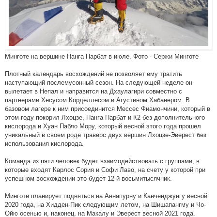
Минготе на вершине Нанга Парбат в июле. Фото - Сержи Минготе
Плотный календарь восхождений не позволяет ему тратить
наступающий послемусонный сезон. На следующей неделе он
вылетает в Непал и направится на Дхаулагири совместно с
партнерами Хесусом Корделлесом и Агустином Хабанером. В
базовом лагере к ним присоединится Мессес Фиамончини, который в
этом году покорил Лхоцзе, Нанга Парбат и К2 без дополнительного
кислорода и Хуан Пабло Мору, который весной этого года прошел
уникальный в своем роде траверс двух вершин Лхоцзе-Эверест без
использования кислорода.
Команда из пяти человек будет взаимодействовать с группами, в
которые входят Карлос Сория и Софи Лаво, на счету у которой при
успешном восхождении это будет 12-й восьмитысячник.
Минготе планирует подняться на Аннапурну и Канченджунгу весной
2020 года, на Хидден-Пик следующим летом, на Шишапангму и Чо-
Ойю осенью и, наконец, на Макалу и Эверест весной 2021 года.