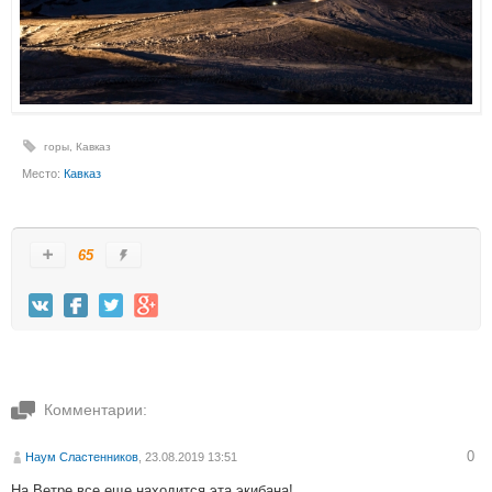
горы
,
Кавказ
Место:
Кавказ
65
Комментарии:
0
Наум Сластенников
, 23.08.2019 13:51
На Ветре все еще находится эта экибана!