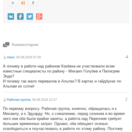
41
Комментарии:
-4
miser
, 06.08.2019 07:56
А почему в работе над районом Казбека не участвовали всем
известные специалисты по району - Михаил Голубев и Пилигрим
Энди?
И почему так мало перевалов в Альпах? В картах и гайдбуках по
Альпам их сотни!
2
Рабочая группа
, 06.08.2019 10:27
По первому вопросу. Рабочая группа, конечно, обращалась и к
Михаилу, и к Эдуарду. Но, к сожалению, перед сезоном и во время
него они оба были крайне заняты, а работа над Перечнем требует
больших временных затрат. Однако, оба обещают осенью
освободиться и поучаствовать в работе по этому району. Поэтому