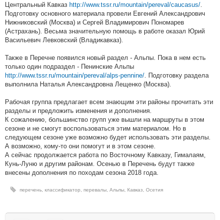
Центральный Кавказ
http://www.tssr.ru/mountain/pereval/caucasus/
.
Подготовку основного материала провели Евгений Александрович
Нижниковский (Москва) и Сергей Владимирович Пономарев
(Астрахань). Весьма значительную помощь в работе оказал Юрий
Васильевич Левковский (Владикавказ).
Также в Перечне появился новый раздел - Альпы. Пока в нем есть
только один подраздел - Пенинские Альпы
http://www.tssr.ru/mountain/pereval/alps-pennine/
. Подготовку раздела
выполнила Наталья Александровна Лещенко (Москва).
Рабочая группа предлагает всем знающим эти районы прочитать эти
разделы и предложить изменения и дополнения.
К сожалению, большинство групп уже вышли на маршруты в этом
сезоне и не смогут воспользоваться этим материалом. Но в
следующем сезоне уже возможно будет использовать эти разделы.
А возможно, кому-то они помогут и в этом сезоне.
А сейчас продолжается работа по Восточному Кавказу, Гималаям,
Кунь-Луню и другим районам. Осенью в Перечень будут также
внесены дополнения по походам сезона 2018 года.
перечень
,
классификатор
,
перевалы
,
Альпы
,
Кавказ
,
Осетия