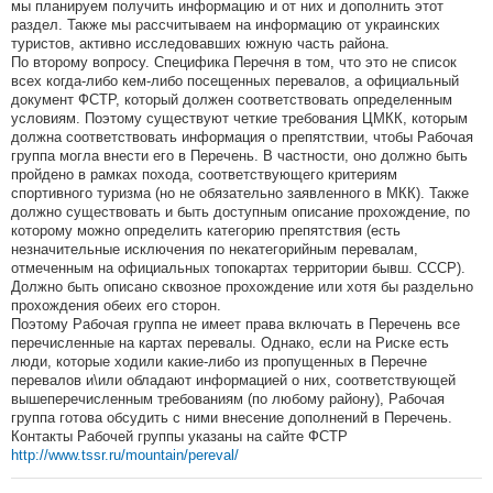
мы планируем получить информацию и от них и дополнить этот
раздел. Также мы рассчитываем на информацию от украинских
туристов, активно исследовавших южную часть района.
По второму вопросу. Специфика Перечня в том, что это не список
всех когда-либо кем-либо посещенных перевалов, а официальный
документ ФСТР, который должен соответствовать определенным
условиям. Поэтому существуют четкие требования ЦМКК, которым
должна соответствовать информация о препятствии, чтобы Рабочая
группа могла внести его в Перечень. В частности, оно должно быть
пройдено в рамках похода, соответствующего критериям
спортивного туризма (но не обязательно заявленного в МКК). Также
должно существовать и быть доступным описание прохождение, по
которому можно определить категорию препятствия (есть
незначительные исключения по некатегорийным перевалам,
отмеченным на официальных топокартах территории бывш. СССР).
Должно быть описано сквозное прохождение или хотя бы раздельно
прохождения обеих его сторон.
Поэтому Рабочая группа не имеет права включать в Перечень все
перечисленные на картах перевалы. Однако, если на Риске есть
люди, которые ходили какие-либо из пропущенных в Перечне
перевалов и\или обладают информацией о них, соответствующей
вышеперечисленным требованиям (по любому району), Рабочая
группа готова обсудить с ними внесение дополнений в Перечень.
Контакты Рабочей группы указаны на сайте ФСТР
http://www.tssr.ru/mountain/pereval/