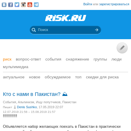
Войти
или
зарегистрироваться
риск
вопрос-ответ
события
снаряжение
группы
люди
мультимедиа
актуальное
новое
обсуждаемое
топ
скидки для риска
Кто с нами в Пакистан? ⛰
События
,
Альпинизм
,
Ищу попутчиков
,
Пакистан
Denis Sushko
, 17.05.2019 22:07
Пишет
12.07.2019 21:56 – 15.08.2019 21:57
‼️‼️‼️‼️‼️‼️‼️
Объявляется набор желающих поехать в Пакистан в практически