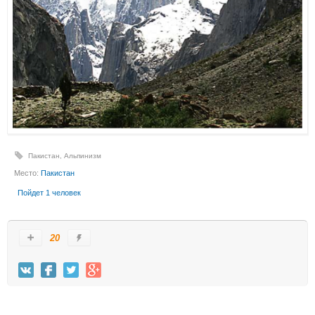
Пакистан
,
Альпинизм
Место:
Пакистан
Пойдет 1 человек
20