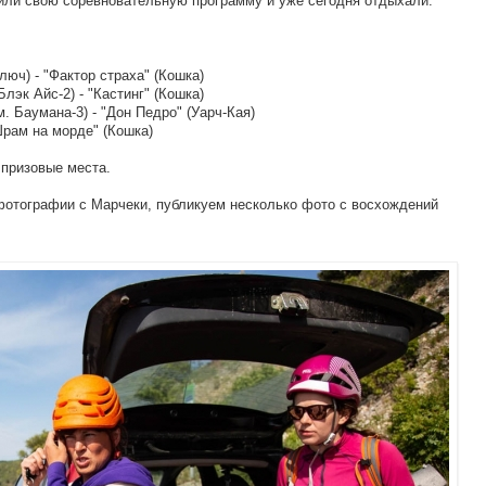
или свою соревновательную программу и уже сегодня отдыхали.
юч) - "Фактор страха" (Кошка)
лэк Айс-2) - "Кастинг" (Кошка)
 Баумана-3) - "Дон Педро" (Уарч-Кая)
Шрам на морде" (Кошка)
 призовые места.
фотографии с Марчеки, публикуем несколько фото с восхождений