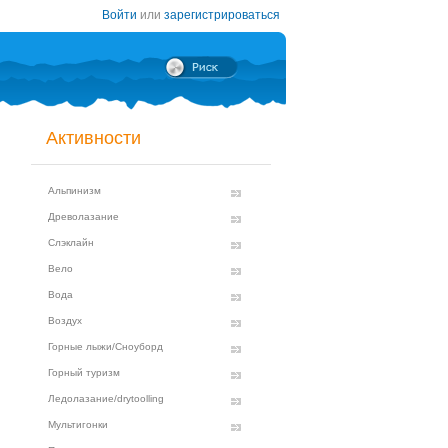
Войти
или
зарегистрироваться
Активности
Альпинизм
Древолазание
Слэклайн
Вело
Вода
Воздух
Горные лыжи/Сноуборд
Горный туризм
Ледолазание/drytoolling
Мультигонки