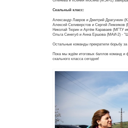
Оленева и Ксения Мосина (МЭИ-2) заверш
Скальный класс:
Александр Лавров и Дмитрий Драгункин (Кл
Алексей Селиверстов и Сергей Лемзяков (Б
Николай Тюрин и Артём Караваев (МГТУ им.
Ольга Синегуб и Анна Ершова (МАИ-2) - "
Остальные команды прекратили борьбу за
Пока мы ждём итоговых баллов команд и 
скального класса сегодня!