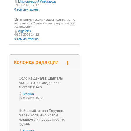
Миргородский Александр
19.07.2026 17:17
0 комментариев
Мы ответим нашим чадам правду, им не
все равно: «Удивительное рядом, но оно
запрещено!»
vilgeforts
04.08.2026 14:12
0 комментариев
Колонка редакции
Соло на Денали: Шанталь
Асторга о восхождении с
лыжами и без
Brodilka
29.06.2021 15:53
Небесный капкан Барунце:
Марек Холечек о новом
маршруте и превратностях
судьбы
Brodilka