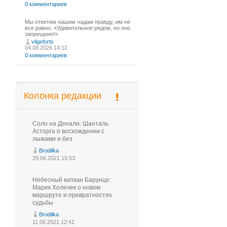
0 комментариев
Мы ответим нашим чадам правду, им не
все равно: «Удивительное рядом, но оно
запрещено!»
vilgeforts
04.08.2026 14:12
0 комментариев
Колонка редакции
Соло на Денали: Шанталь
Асторга о восхождении с
лыжами и без
Brodilka
29.06.2021 15:53
Небесный капкан Барунце:
Марек Холечек о новом
маршруте и превратностях
судьбы
Brodilka
11.06.2021 12:41