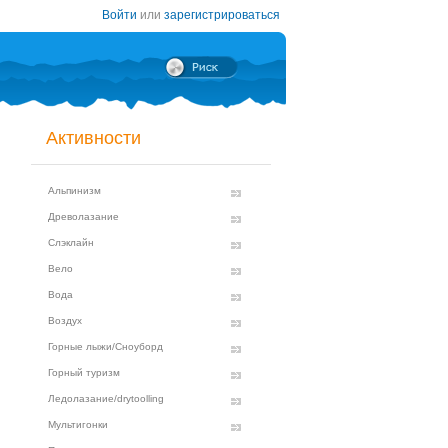
Войти
или
зарегистрироваться
Активности
Альпинизм
Древолазание
Слэклайн
Вело
Вода
Воздух
Горные лыжи/Сноуборд
Горный туризм
Ледолазание/drytoolling
Мультигонки