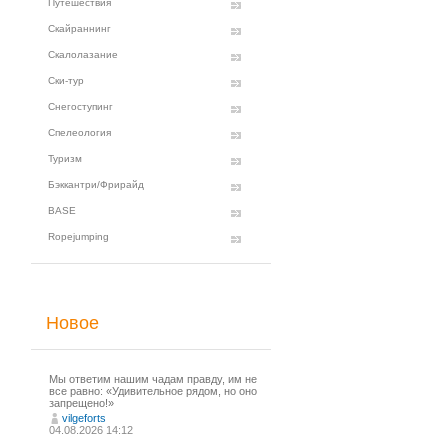
Путешествия
Скайраннинг
Скалолазание
Ски-тур
Снегоступинг
Спелеология
Туризм
Бэккантри/Фрирайд
BASE
Ropejumping
Новое
Мы ответим нашим чадам правду, им не
все равно: «Удивительное рядом, но оно
запрещено!»
vilgeforts
04.08.2026 14:12