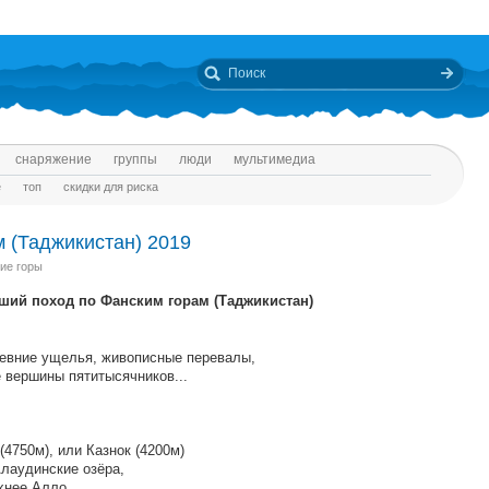
снаряжение
группы
люди
мультимедиа
е
топ
скидки для риска
 (Таджикистан) 2019
ие горы
еший поход по Фанским горам (Таджикистан)
ревние ущелья, живописные перевалы,
 вершины пятитысячников...
(4750м), или Казнок (4200м)
Алаудинские озёра,
хнее Алло,