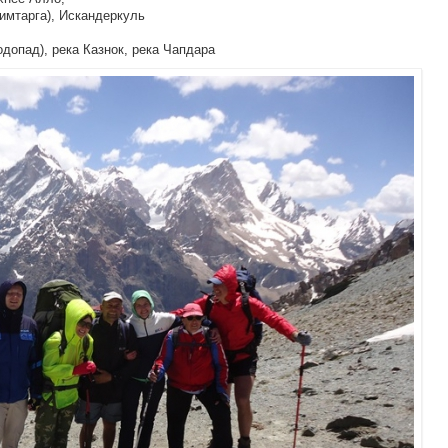
имтарга), Искандеркуль
одопад), река Казнок, река Чапдара