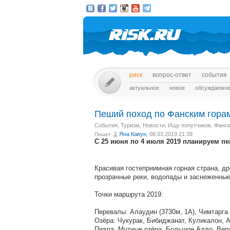
риск
вопрос-ответ
события
актуальное
новое
обсуждаемо
Пеший поход по Фанским горам
События
,
Туризм
,
Новости
,
Ищу попутчиков
,
Фанск
Яна Кавун
, 08.03.2019 21:39
Пишет
С 25 июня по 4 июля 2019 планируем п
Красивая гостеприимная горная страна, д
прозрачные реки, водопады и заснеженные
Точки маршрута 2019:
Перевалы: Алаудин (3730м, 1А), Чимтарга 
Озёра: Чукурак, Бибиджанат, Куликалон, 
Пиала, Мутные озёра, Большое Алло, Вер