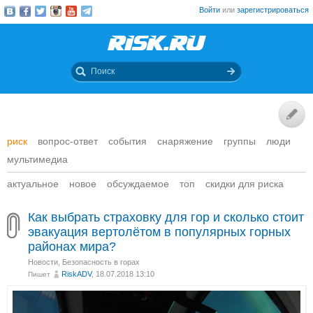
Войти
или
зарегистрироваться
риск
вопрос-ответ
события
снаряжение
группы
люди
мультимедиа
актуальное
новое
обсуждаемое
топ
скидки для риска
Как выбрать страховку для гор и сколько стоит
эвакуация вертолётом в популярных горных
районах мира?
Новости
,
Безопасность в горах
RiskADV
, 18.07.2018 13:10
Пишет