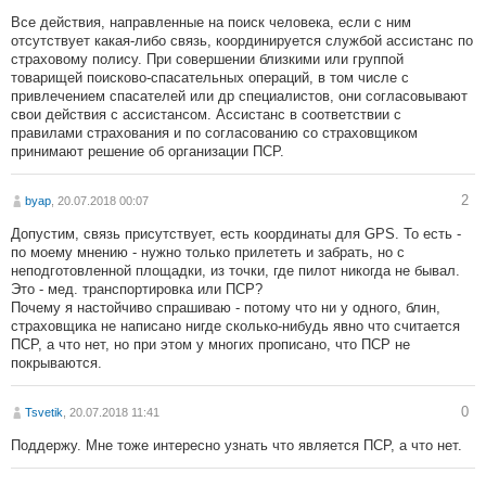
Все действия, направленные на поиск человека, если с ним
отсутствует какая-либо связь, координируется службой ассистанс по
страховому полису. При совершении близкими или группой
товарищей поисково-спасательных операций, в том числе с
привлечением спасателей или др специалистов, они согласовывают
свои действия с ассистансом. Ассистанс в соответствии с
правилами страхования и по согласованию со страховщиком
принимают решение об организации ПСР.
2
byap
, 20.07.2018 00:07
Допустим, связь присутствует, есть координаты для GPS. То есть -
по моему мнению - нужно только прилететь и забрать, но с
неподготовленной площадки, из точки, где пилот никогда не бывал.
Это - мед. транспортировка или ПСР?
Почему я настойчиво спрашиваю - потому что ни у одного, блин,
страховщика не написано нигде сколько-нибудь явно что считается
ПСР, а что нет, но при этом у многих прописано, что ПСР не
покрываются.
0
Tsvetik
, 20.07.2018 11:41
Поддержу. Мне тоже интересно узнать что является ПСР, а что нет.