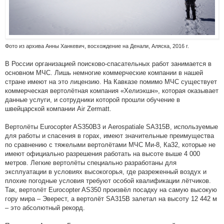
Фото из архива Анны Ханкевич, восхождение на Денали, Аляска, 2016 г.
В России организацией поисково-спасательных работ занимается в
основном МЧС. Лишь немногие коммерческие компании в нашей
стране имеют на это лицензию. На Кавказе помимо МЧС существует
коммерческая вертолётная компания «Хелиэкшн», которая оказывает
данные услуги, и сотрудники которой прошли обучение в
швейцарской компании Air Zermatt.
Вертолёты Eurocopter AS350B3 и Aerospatiale SA315B, используемые
для работы и спасения в горах, имеют значительные преимущества
по сравнению с тяжелыми вертолётами МЧС Ми-8, Ка32, которые не
имеют официально разрешения работать на высоте выше 4 000
метров. Легкие вертолёты специально разработаны для
эксплуатации в условиях высокогорья, где разреженный воздух и
плохие погодные условия требуют особой квалификации лётчиков.
Так, вертолёт Eurocopter AS350 произвёл посадку на самую высокую
гору мира – Эверест, а вертолёт SA315B залетал на высоту 12 442 м
– это абсолютный рекорд.