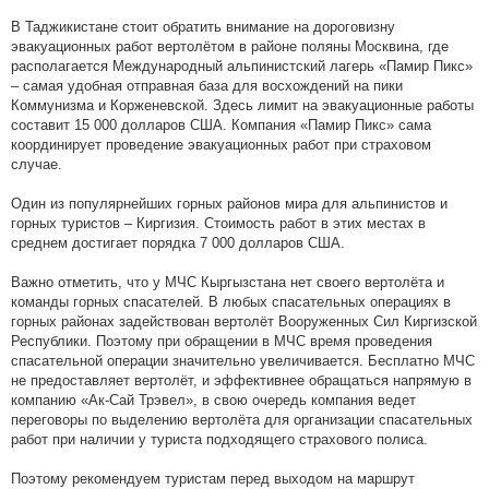
В Таджикистане стоит обратить внимание на дороговизну
эвакуационных работ вертолётом в районе поляны Москвина, где
располагается Международный альпинистский лагерь «Памир Пикс»
– самая удобная отправная база для восхождений на пики
Коммунизма и Корженевской. Здесь лимит на эвакуационные работы
составит 15 000 долларов США. Компания «Памир Пикс» сама
координирует проведение эвакуационных работ при страховом
случае.
Один из популярнейших горных районов мира для альпинистов и
горных туристов – Киргизия. Стоимость работ в этих местах в
среднем достигает порядка 7 000 долларов США.
Важно отметить, что у МЧС Кыргызстана нет своего вертолёта и
команды горных спасателей. В любых спасательных операциях в
горных районах задействован вертолёт Вооруженных Сил Киргизской
Республики. Поэтому при обращении в МЧС время проведения
спасательной операции значительно увеличивается. Бесплатно МЧС
не предоставляет вертолёт, и эффективнее обращаться напрямую в
компанию «Ак-Сай Трэвел», в свою очередь компания ведет
переговоры по выделению вертолёта для организации спасательных
работ при наличии у туриста подходящего страхового полиса.
Поэтому рекомендуем туристам перед выходом на маршрут