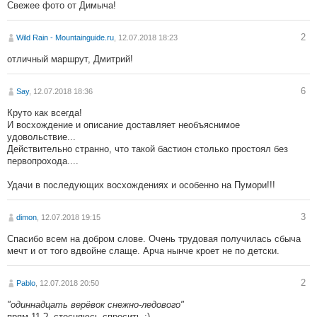
Свежее фото от Димыча!
2
Wild Rain - Mountainguide.ru
, 12.07.2018 18:23
отличный маршрут, Дмитрий!
6
Say
, 12.07.2018 18:36
Круто как всегда!
И восхождение и описание доставляет необъяснимое
удовольствие...
Действительно странно, что такой бастион столько простоял без
первопрохода....
Удачи в последующих восхождениях и особенно на Пумори!!!
3
dimon
, 12.07.2018 19:15
Спасибо всем на добром слове. Очень трудовая получилась сбыча
мечт и от того вдвойне слаще. Арча нынче кроет не по детски.
2
Pablo
, 12.07.2018 20:50
"одиннадцать верёвок снежно-ледового"
прям 11 ?, стесняюсь спросить :)