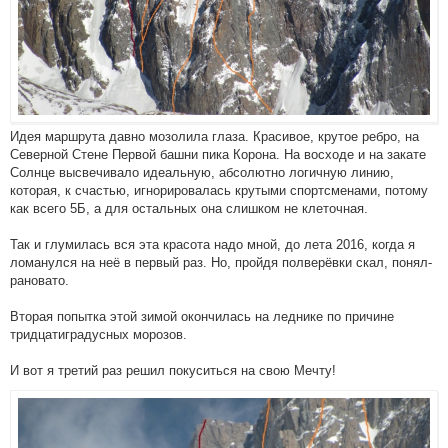
Идея маршрута давно мозолила глаза. Красивое, крутое ребро, на
Северной Стене Первой башни пика Корона. На восходе и на закате
Солнце высвечивало идеальную, абсолютно логичную линию,
которая, к счастью, игнорировалась крутыми спортсменами, потому
как всего 5Б, а для остальных она слишком не клеточная.
Так и глумилась вся эта красота надо мной, до лета 2016, когда я
ломанулся на неё в первый раз. Но, пройдя полверёвки скал, понял-
рановато.
Вторая попытка этой зимой окончилась на леднике по причине
тридцатиградусных морозов.
И вот я третий раз решил покуситься на свою Мечту!