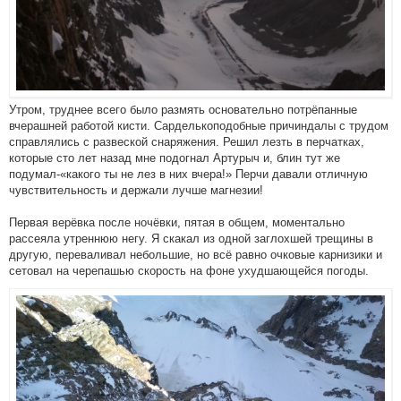
Утром, труднее всего было размять основательно потрёпанные
вчерашней работой кисти. Сарделькоподобные причиндалы с трудом
справлялись с развеской снаряжения. Решил лезть в перчатках,
которые сто лет назад мне подогнал Артурыч и, блин тут же
подумал-«какого ты не лез в них вчера!» Перчи давали отличную
чувствительность и держали лучше магнезии!
Первая верёвка после ночёвки, пятая в общем, моментально
рассеяла утреннюю негу. Я скакал из одной заглохшей трещины в
другую, переваливал небольшие, но всё равно очковые карнизики и
сетовал на черепашью скорость на фоне ухудшающейся погоды.