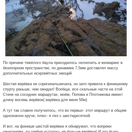
По причине тяжёлого баула приходилось челночить и жюмаринг в
безопорном пространстве, по динамике 7,5мм доставлял массу
дополнительных искромётных эмоций.
Шестая верёвка не соригинальничала, но зато привела к финишному
спурту раньше, чем ожидал! Вообще, все скальные части на этой
Стене на соседних маршрутах, моём, Попова и Плотникова имеют
длину восемь верёвок( верёвка для меня 50м).
А тут так славно получилось, что во первых- этот маршрут в общем
однозначно круче, плюс- я лез с шестидесяткой.
И вот, на финише шестой верёвки я обнаружил, что вопреки
ожиданиям, до гребня осталось не больше верёвки! И это было