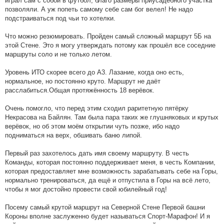
играл сам с собой в футбол, благо размеры приусадебного участка
позволяли. А уж попеть самому себе сам бог велел! Не надо
подстраиваться под чьи то хотелки.
Что можно резюмировать. Пройден самый сложный маршрут 5Б на
этой Стене. Это я могу утверждать потому как прошёл все соседние
маршруты соло и не только летом.
Уровень ИТО скорее всего до А3. Лазание, когда оно есть,
нормальное, но постоянно круто. Маршрут не даёт
расслабиться.Общая протяжённость 18 верёвок.
Очень помогло, что перед этим сходил раритетную пятёрку
Некрасова на Байлян. Там была пара таких же глушняковых и крутых
верёвок, но об этом моём открытии чуть позже, ибо надо
подниматься на верх, обшивать баню липой.
Первый раз захотелось дать имя своему маршруту. В честь
Команды, которая постоянно поддерживает меня, в честь Компании,
которая предоставляет мне возможность зарабатывать себе на Горы,
нормально тренироваться, да ещё и отпустила в Горы на всё лето,
чтобы я мог достойно провести свой юбилейный год!
Посему самый крутой маршрут на Северной Стене Первой башни
Короны вполне заслуженно будет называться Спорт-Марафон! И я