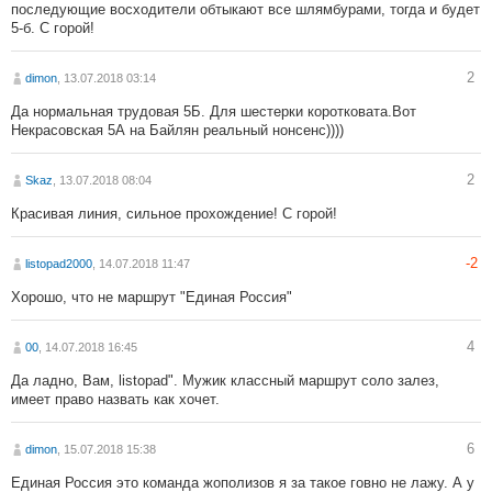
последующие восходители обтыкают все шлямбурами, тогда и будет
5-б. С горой!
2
dimon
, 13.07.2018 03:14
Да нормальная трудовая 5Б. Для шестерки коротковата.Вот
Некрасовская 5А на Байлян реальный нонсенс))))
2
Skaz
, 13.07.2018 08:04
Красивая линия, сильное прохождение! С горой!
-2
listopad2000
, 14.07.2018 11:47
Хорошо, что не маршрут "Единая Россия"
4
00
, 14.07.2018 16:45
Да ладно, Вам, listopad". Мужик классный маршрут соло залез,
имеет право назвать как хочет.
6
dimon
, 15.07.2018 15:38
Единая Россия это команда жополизов я за такое говно не лажу. А у