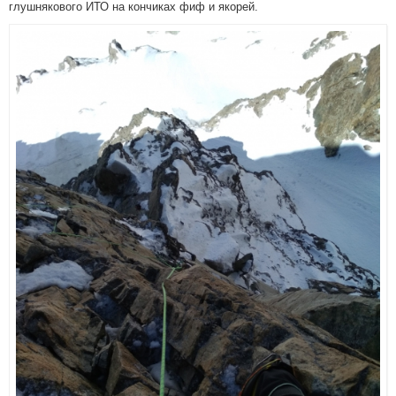
глушнякового ИТО на кончиках фиф и якорей.