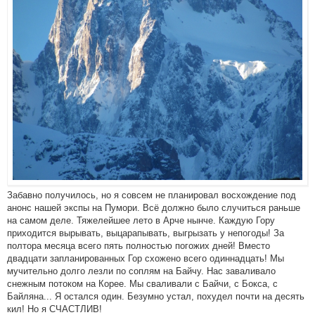
Забавно получилось, но я совсем не планировал восхождение под
анонс нашей экспы на Пумори. Всё должно было случиться раньше
на самом деле. Тяжелейшее лето в Арче нынче. Каждую Гору
приходится вырывать, выцарапывать, выгрызать у непогоды! За
полтора месяца всего пять полностью погожих дней! Вместо
двадцати запланированных Гор схожено всего одиннадцать! Мы
мучительно долго лезли по соплям на Байчу. Нас заваливало
снежным потоком на Корее. Мы сваливали с Байчи, с Бокса, с
Байляна... Я остался один. Безумно устал, похудел почти на десять
кил! Но я СЧАСТЛИВ!