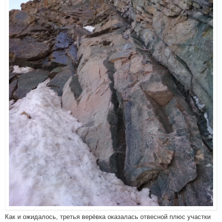
Как и ожидалось, третья верёвка оказалась отвесной плюс участки