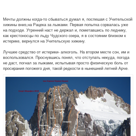
Мечты должны когда-то сбываться думал я, поспешая с Учительской
хижины вниз,на Рацека за лыжами. Первая попытка сорвалась уже
на подходе. Утренний наст не держал и, пометавшись по леднику,
как крестоносцы по льду Чудского озера, я в состоянии близком к
истерике, вернулся на Учительскую хижину.
Лучшее средство от истерики- алкоголь. На втором месте сон, им и
воспользовался. Проснувшись понял, что отступать некуда, погода
не даст, погнал за лыжами, испытывая просто физическую боль от
просирания погожего дня, такой редкости в нынешней летней Арче.