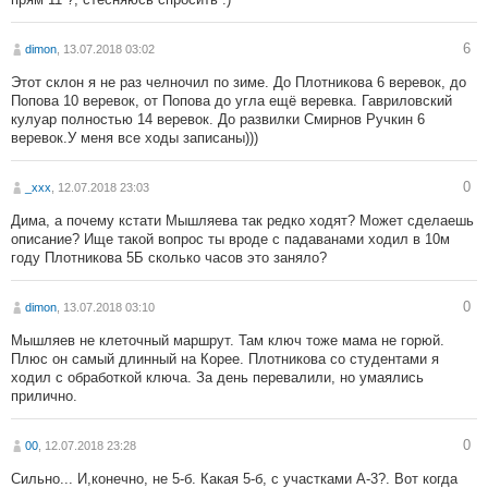
6
dimon
, 13.07.2018 03:02
Этот склон я не раз челночил по зиме. До Плотникова 6 веревок, до
Попова 10 веревок, от Попова до угла ещё веревка. Гавриловский
кулуар полностью 14 веревок. До развилки Смирнов Ручкин 6
веревок.У меня все ходы записаны)))
0
_xxx
, 12.07.2018 23:03
Дима, а почему кстати Мышляева так редко ходят? Может сделаешь
описание? Ище такой вопрос ты вроде с падаванами ходил в 10м
году Плотникова 5Б сколько часов это заняло?
0
dimon
, 13.07.2018 03:10
Мышляев не клеточный маршрут. Там ключ тоже мама не горюй.
Плюс он самый длинный на Корее. Плотникова со студентами я
ходил с обработкой ключа. За день перевалили, но умаялись
прилично.
0
00
, 12.07.2018 23:28
Сильно... И,конечно, не 5-б. Какая 5-б, с участками А-3?. Вот когда