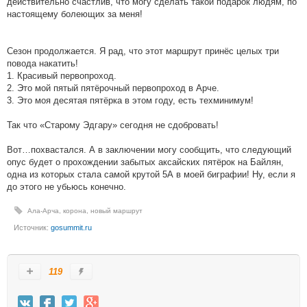
действительно счастлив, что могу сделать такой подарок людям, по
настоящему болеющих за меня!
Сезон продолжается. Я рад, что этот маршрут принёс целых три
повода накатить!
1. Красивый первопроход.
2. Это мой пятый пятёрочный первопроход в Арче.
3. Это моя десятая пятёрка в этом году, есть техминимум!
Так что «Старому Эдгару» сегодня не сдобровать!
Вот…похвастался. А в заключении могу сообщить, что следующий
опус будет о прохождении забытых аксайских пятёрок на Байлян,
одна из которых стала самой крутой 5А в моей биграфии! Ну, если я
до этого не убьюсь конечно.
Ала-Арча
,
корона
,
новый маршрут
Источник:
gosummit.ru
119