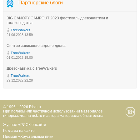
Партнерские блоги
BIG CANOPY CAMPOUT 2023 фестиваль древонавтики и
гамаководства
TreeWalkers
21.06.2023 13:59
Снятие зависшего в кроне дрона
TreeWalkers
01.01.2023 15:00
Древонавтика с TreeWalkers
TreeWalkers
29.12.2022 22:28
© 1996—2026 Risk.ru
При полном или частичном использовании материалов
гиперссылка на risk.ru и автора материала обязательна.
Журнал «РИСК онсайт»
Реклама на сайте
Премия «Хрустальный пик»