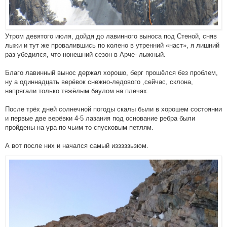
Утром девятого июля, дойдя до лавинного выноса под Стеной, сняв
лыжи и тут же провалившись по колено в утренний «наст», я лишний
раз убедился, что нонешний сезон в Арче- лыжный.
Благо лавинный вынос держал хорошо, берг прошёлся без проблем,
ну а одиннадцать верёвок снежно-ледового ,сейчас, склона,
напрягали только тяжёлым баулом на плечах.
После трёх дней солнечной погоды скалы были в хорошем состоянии
и первые две верёвки 4-5 лазания под основание ребра были
пройдены на ура по чьим то спусковым петлям.
А вот после них и начался самый изззззьзюм.