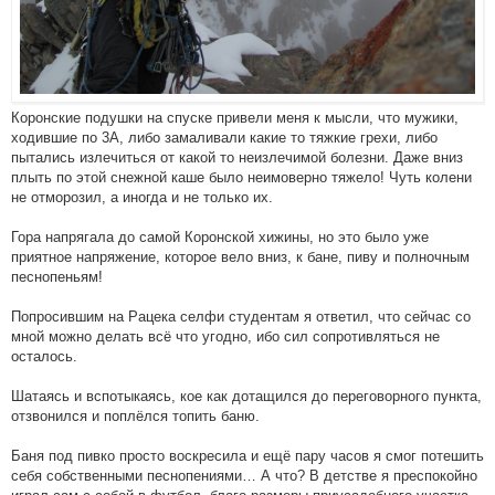
Коронские подушки на спуске привели меня к мысли, что мужики,
ходившие по 3А, либо замаливали какие то тяжкие грехи, либо
пытались излечиться от какой то неизлечимой болезни. Даже вниз
плыть по этой снежной каше было неимоверно тяжело! Чуть колени
не отморозил, а иногда и не только их.
Гора напрягала до самой Коронской хижины, но это было уже
приятное напряжение, которое вело вниз, к бане, пиву и полночным
песнопеньям!
Попросившим на Рацека селфи студентам я ответил, что сейчас со
мной можно делать всё что угодно, ибо сил сопротивляться не
осталось.
Шатаясь и вспотыкаясь, кое как дотащился до переговорного пункта,
отзвонился и поплёлся топить баню.
Баня под пивко просто воскресила и ещё пару часов я смог потешить
себя собственными песнопениями… А что? В детстве я преспокойно