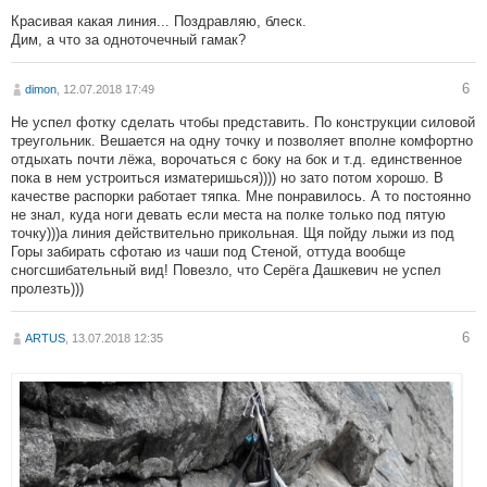
Красивая какая линия... Поздравляю, блеск.
Дим, а что за одноточечный гамак?
6
dimon
, 12.07.2018 17:49
Не успел фотку сделать чтобы представить. По конструкции силовой
треугольник. Вешается на одну точку и позволяет вполне комфортно
отдыхать почти лёжа, ворочаться с боку на бок и т.д. единственное
пока в нем устроиться изматеришься)))) но зато потом хорошо. В
качестве распорки работает тяпка. Мне понравилось. А то постоянно
не знал, куда ноги девать если места на полке только под пятую
точку)))а линия действительно прикольная. Щя пойду лыжи из под
Горы забирать сфотаю из чаши под Стеной, оттуда вообще
сногсшибательный вид! Повезло, что Серёга Дашкевич не успел
пролезть)))
6
ARTUS
, 13.07.2018 12:35