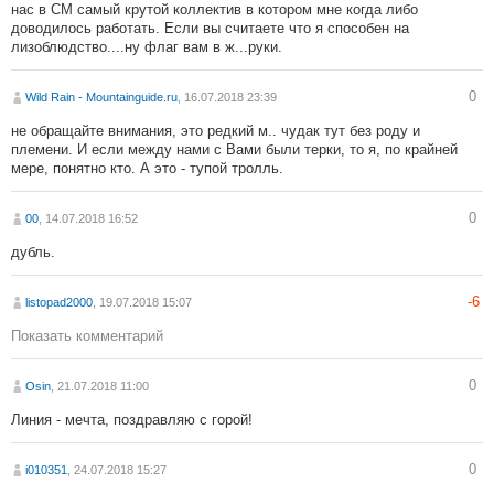
нас в СМ самый крутой коллектив в котором мне когда либо
доводилось работать. Если вы считаете что я способен на
лизоблюдство....ну флаг вам в ж...руки.
0
Wild Rain - Mountainguide.ru
, 16.07.2018 23:39
не обращайте внимания, это редкий м.. чудак тут без роду и
племени. И если между нами с Вами были терки, то я, по крайней
мере, понятно кто. А это - тупой тролль.
0
00
, 14.07.2018 16:52
дубль.
-6
listopad2000
, 19.07.2018 15:07
Показать комментарий
0
Osin
, 21.07.2018 11:00
Линия - мечта, поздравляю с горой!
0
i010351
, 24.07.2018 15:27