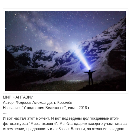
---
МИР ФАНТАЗИЙ
Автор: Федосов Александр, г. Королёв
Название: "У подножия Великанов", июль 2016 г.
---
И вот настал этот момент. И вот подведены долгожданные итоги
фотоконкурса "Миры Безенги". Мы благодарим каждого участника за
стремление, преданность и любовь к Безенги, за желание в кадрах