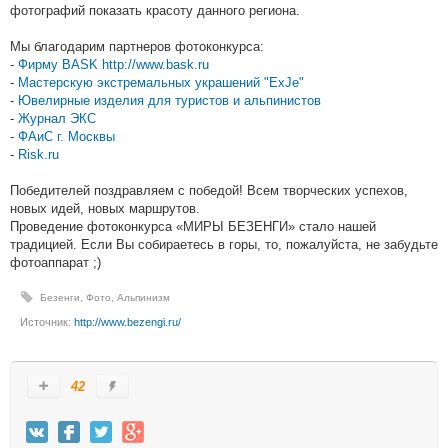
фотографий показать красоту данного региона.
Мы благодарим партнеров фотоконкурса:
-
Фирму BASK
http://www.bask.ru
-
Мастерскую экстремальных украшений "ExJe"
-
Ювелирные изделия для туристов и альпинистов
-
Журнал ЭКС
-
ФАиС г. Москвы
-
Risk.ru
Победителей поздравляем с победой! Всем творческих успехов,
новых идей, новых маршрутов.
Проведение фотоконкурса «МИРЫ БЕЗЕНГИ» стало нашей
традицией. Если Вы собираетесь в горы, то, пожалуйста, не забудьте
фотоаппарат ;)
Безенги
,
Фото
,
Альпинизм
Источник:
http://www.bezengi.ru/
42