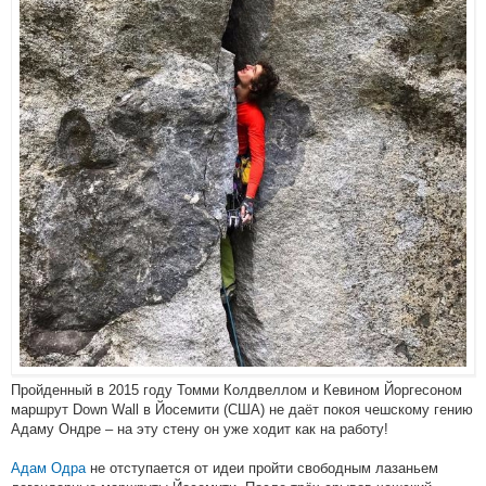
Пройденный в 2015 году Томми Колдвеллом и Кевином Йоргесоном
маршрут Down Wall в Йосемити (США) не даёт покоя чешскому гению
Адаму Ондре – на эту стену он уже ходит как на работу!
Адам Одра
не отступается от идеи пройти свободным лазаньем