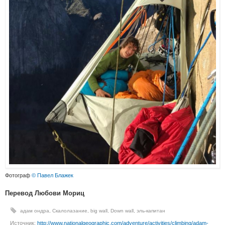
Фотограф
© Павел Блажек
Перевод Любови Мориц
адам ондра
,
Скалолазание
,
big wall
,
Down wall
,
эль-капитан
Источник:
http://www.nationalgeographic.com/adventure/activities/climbing/adam-