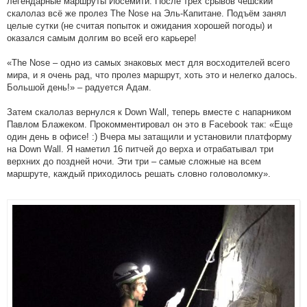
легендарные маршруты Йосемити. После трёх срывов чешский
скалолаз всё же пролез The Nose на Эль-Капитане. Подъём занял
целые сутки (не считая попыток и ожидания хорошей погоды) и
оказался самым долгим во всей его карьере!
«The Nose – одно из самых знаковых мест для восходителей всего
мира, и я очень рад, что пролез маршрут, хоть это и нелегко далось.
Большой день!» – радуется Адам.
Затем скалолаз вернулся к Down Wall, теперь вместе с напарником
Павлом Блажеком. Прокомментировал он это в Facebook так: «Еще
один день в офисе! :) Вчера мы затащили и установили платформу
на Down Wall. Я наметил 16 питчей до верха и отрабатывал три
верхних до поздней ночи. Эти три – самые сложные на всем
маршруте, каждый приходилось решать словно головоломку».