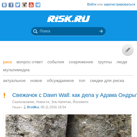
Войти
или
зарегистрироваться
риск
вопрос-ответ
события
снаряжение
группы
люди
мультимедиа
актуальное
новое
обсуждаемое
топ
скидки для риска
Свежачок с Dawn Wall: как дела у Адама Ондры
Скалолазание
,
Новости
,
Эль-Капитан, Йосемити
Brodilka
, 06.11.2016 16:54
Пишет