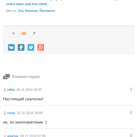
ondra-dawn-wall-free-climb/
Место:
Эль-Капитан, Йосемити
66
Комментарии:
2
mifist
, 06.11.2016 20:07
Настоящий скалолаз!
0
smax
, 07.11.2016 18:58
не, он инопланетянин :)
0
abarbar
, 08.11.2016 07:08