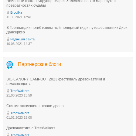
Небесный капкан Барунце: Марек Холечек о новом маршруте и
превратностях судьбы
Brodilka
11.06.2021 12:41
В Гренландии погиб известный полярный гид и путешественник Дирк
Дансеркер
Редакция сайта
10.06.2021 14:37
Партнерские блоги
BIG CANOPY CAMPOUT 2023 фестиваль древонавтики и
гамаководства
TreeWalkers
21.06.2023 13:59
Снятие зависшего в кроне дрона
TreeWalkers
01.01.2023 15:00
Древонавтика с TreeWalkers
TreeWalkers