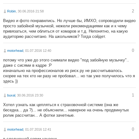
2
Robin
, 30.06.2016 21:58
Видео и фото понравились. Но лучше бы, ИМХО, сопроводили видео
просто забойной музычкой, нежели рекомендациями как и к чему
привязаться, чем облиться от комаров и т.д. Непонятно, на какую
аудиторию рассчитано. На школьников? Тогда сойдет.
0
motorhead
, 01.07.2016 12:40
потому что уже до этого снимали видео "под забойную музычку"..
даже с сисями в кадре :Р
изначально на профессионалов из риск.ру не рассчитывалось.
скорее на тех кто ни разу не пробовал... но так уже получилось что я
здесь ))
1
buxal
, 30.06.2016 23:30
Хотел узнать как цепляться к страховочной системе (она же
беседка... да ?)... не объяснили... наверное на очень продвинутых
ролик рассчитан... А фотки зачетные.
0
motorhead
, 01.07.2016 12:41
в следующей серии узнаешь