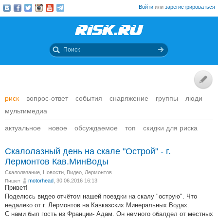
Войти
или
зарегистрироваться
риск
вопрос-ответ
события
снаряжение
группы
люди
мультимедиа
актуальное
новое
обсуждаемое
топ
скидки для риска
Скалолазный день на скале "Острой" - г.
Лермонтов Кав.МинВоды
Скалолазание
,
Новости
,
Видео
,
Лермонтов
motorhead
, 30.06.2016 16:13
Пишет
Привет!
Поделюсь видео отчётом нашей поездки на скалу "острую". Что
недалеко от г. Лермонтов на Кавказских Минеральных Водах.
С нами был гость из Франции- Адам. Он немного обалдел от местных