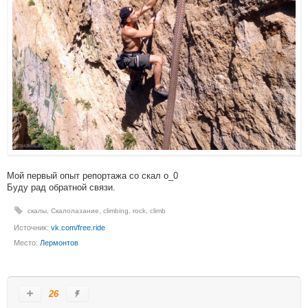
Мой первый опыт репортажа со скал о_0
Буду рад обратной связи.
скалы
,
Скалолазание
,
climbing
,
rock
,
climb
Источник:
vk.com/free.ride
Место:
Лермонтов
26