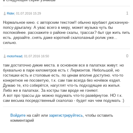
1
Rider
, 01.07.2016 15:29
Нормальное кино. с авторским текстом!! обычно врубают дискачную-
попсу-дрыгалку. А увас всего в меру, может музыка чуть бы
поспокойнее. расскажите о районе скалы, трассах? быт где жить пить
есть. дерзайте..снять даже короткий скалолазный ролик уже...
сильно.
0
motorhead
, 01.07.2016 16:50
там достаточно дикие места. в основном все в палатках живут. но
буквально в паре километров есть г. Лермонтов. Небольшой, но
гостишки есть и столовые есть. по ценам вполне доступно. что-то
конкретное не посоветую, т.к. сам там всегда без ночёвок ездил.
Думаю те, кто соберётся, нагуглят что-ть подходящее из жилья.
Либо же в палатках. За костры там вроде не гоняют.
А вот про трассы да- можно подумать что-то развёрнутое. НО т.к.
сам весьма посредственный скалолаз - будет нач чем подумать :)
Войдите
на сайт или
зарегистрируйтесь
, чтобы оставить
комментарий