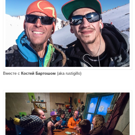
Вместе с
(aka rustigillo)
Костей Бартошом