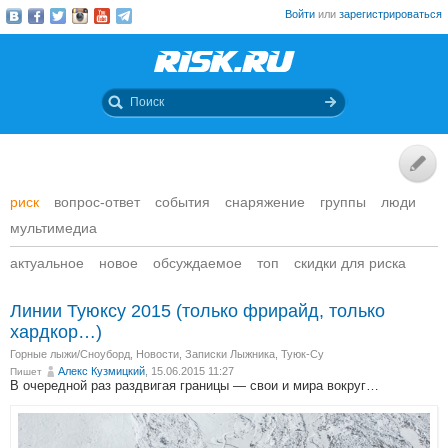
Войти
или
зарегистрироваться
риск
вопрос-ответ
события
снаряжение
группы
люди
мультимедиа
актуальное
новое
обсуждаемое
топ
скидки для риска
Линии Туюксу 2015 (только фрирайд, только
хардкор…)
Горные лыжи/Сноуборд
,
Новости
,
Записки Лыжника
,
Туюк-Су
Алекс Кузмицкий
, 15.06.2015 11:27
Пишет
В очередной раз раздвигая границы — cвои и мира вокруг…