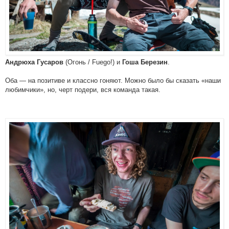
(Огонь / Fuego!) и
.
Андрюха Гусаров
Гоша Березин
Оба — на позитиве и классно гоняют. Можно было бы сказать «наши
любимчики», но, черт подери, вся команда такая.