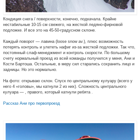
Кондиция снега / поверхности, конечно, подкачала. Крайне
нестабильные 10-15 см свежего, на жесткой ледяно-фирновой
подложке. И все это на 45-50-градусном склоне.
Каждый поворот — лавина (loose snow av.), плюс возможность
потерять контроль и улететь нафиг из-за жесткой подложки. Так что,
постоянный слаф-менеджмент и контроль скорости. По большому
счету нормальный проезд из всей команды получился у меня, Ани и
Кости Бартоша. Остальные, в меру сил старались сохранить лицо и
задницы. Но это нормально.
На фото: открываю склон. Спуск по центральному кулуару (всего у
него 4 «головы», мы катнули 2 из них). Сложность центрального
кулуара — , правого, который катнули ребята .
Рассказ Ани про первопроезд