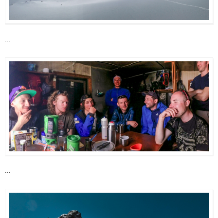
...
...