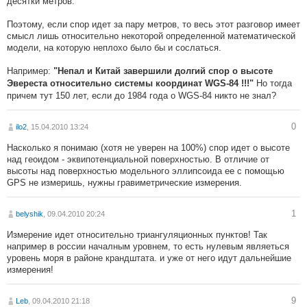
десятки метров.
Поэтому, если спор идет за пару метров, то весь этот разговор имеет
смысл лишь относительно некоторой определенной математической
модели, на которую неплохо было бы и сослаться.
Например:
"Непал и Китай завершили долгий спор о высоте
Но тогда
Эвереста относительно системы координат WGS-84 !!!"
причем тут 150 лет, если до 1984 года о WGS-84 никто не знал?
0
ilo2
, 15.04.2010 13:24
Насколько я понимаю (хотя не уверен на 100%) спор идет о высоте
над геоидом - эквипотенциальной поверхностью. В отличие от
высоты над поверхностью модельного эллипсоида ее с помощью
GPS не измеришь, нужны гравиметрические измерения.
1
belyshik
, 09.04.2010 20:24
Измерение идет относительно триангуляционных пунктов! Так
например в россии началным уровнем, то есть нулевым являеться
уровень моря в районе крандштата. и уже от него идут дальнейшие
измерения!
9
Leb
, 09.04.2010 21:18