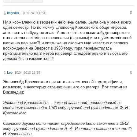
0
belyshik
, 10.04.2010 12:31
Ну я ксожалению в геодезии не очень селен, была она у меня всего
один семестр. Но по мойму Элипсоид Красовского обще мировой,
хотя врать не буду не знаю. А вот опять же высота будет мереться
относительно скального основания (вершины) или с учетам снежной
шапки на вершине?! и опять же на сколько мне известно с первого
восхождения на Эверест в 1953 году, гора переместилась
приблизительно на 2 метра на север! Следовательно и высота его
должна была измениться?!
0
Leb
, 10.04.2010 13:39
Эллипсойд Красовского принят в отечественной картографии и,
возможно, в некоторых странах бывшего соцлагеря. Вот статья из
Википедии:
Эллипсоид Красовского — земной эллипсоид, определённый из
градусных измерений в 1940 году группой под руководством Ф. Н.
Красовского.
Согласно другим источникам, определение было закончено в 1942
году группой под руководством А. А. Изотова и названо в честь Ф.
Н. Красовского.