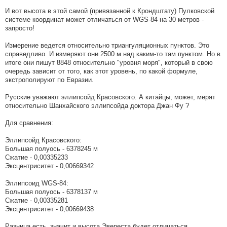
И вот высота в этой самой (привязанной к Крондштату) Пулковской
системе координат может отличаться от WGS-84 на 30 метров -
запросто!
Измерение ведется относительно триангуляционных пунктов. Это
справедливо. И измеряют они 2500 м над каким-то там пунктом. Но в
итоге они пишут 8848 относительно "уровня моря", который в свою
очередь зависит от того, как этот уровень, по какой формуле,
экстрополируют по Евразии.
Русские уважают эллипсойд Красовского. А китайцы, может, мерят
относительно Шанхайского эллипсойда доктора Джан Фу ?
Для сравнения:
Эллипсойд Красовского:
Большая полуось - 6378245 м
Сжатие - 0,00335233
Эксцентриситет - 0,00669342
Эллипсоид WGS-84:
Большая полуось - 6378137 м
Сжатие - 0,00335281
Эксцентриситет - 0,00669438
Разница есть, значит и высота Эвереста будет отличаться.