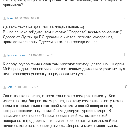
Ваша транскрипция тоже хромает. А Вы слышали, как это звучит в
оригинале?
2
Tom
, 10.04.2010 01:08
Да весь текст не для РИСКа предназначен:-))
Вы по ссылке зайдите, там и фотка "Эвереста" весьма забавная:-))
Дорога от Луклы до ВС довольна чистая, особого мусора нет,
приморские склоны Одессы загажены гораздо более.
1
IlyaLevchenko
, 11.04.2010 14:09
К слову, мусор мимо баков там бросают преимущественно... шерпы.
Мой проводник слопав чипсы естественным движением руки метнул
целлофановую упаковку в придорожные кусты.
10
Leb
, 09.04.2010 17:27
Одно только не ясно, относительно чего измеряют высоту. Как
известно, под Эверестом моря нет, поэтому измерять высоту можно
только относительно некоторой математической поверхности,
которая проходит под землей и моделирует уровень моря. В
зависимости от способа построения такой математической
поверхности (подчеркну, что физически её нет, и под землей вы
ничего такого не откопаете) высота Эвереста может меняться на