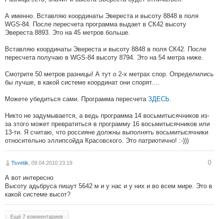
А именно. Вставляю координаты Эвереста и высоту 8848 в поля
WGS-84. После пересчета программа выдает в СК42 высоту
Эвереста 8893. Это на 45 метров больше.
Вставляю координаты Эвереста и высоту 8848 в поля СК42. После
пересчета получаю в WGS-84 высоту 8794. Это на 54 метра ниже.
Смотрите 50 метров разницы! А тут о 2-х метрах спор. Определились
бы лучше, в какой системе координат они спорят....
Можете убедиться сами. Программа пересчета
ЗДЕСЬ.
Никто не задумывается, а ведь программа 14 восьмитысячников из-
за этого может превратиться в программу 16 восьмитысячников или
13-ти. Я считаю, что россияне должны выполнять восьмитысячники
относительно эллипсойда Красовского. Это патриотично! :-)))
0
Tsvetik
, 09.04.2010 23:19
А вот интересно
Высоту адьбруса пишут 5642 м и у нас и у них и во всем мире. Это в
какой системе высот?
Ещё 7 комментариев