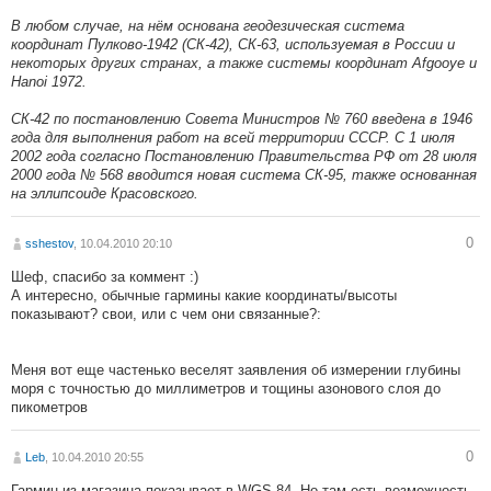
В любом случае, на нём основана геодезическая система
координат Пулково-1942 (СК-42), СК-63, используемая в России и
некоторых других странах, а также системы координат Afgooye и
Hanoi 1972.
СК-42 по постановлению Совета Министров № 760 введена в 1946
года для выполнения работ на всей территории СССР. С 1 июля
2002 года согласно Постановлению Правительства РФ от 28 июля
2000 года № 568 вводится новая система СК-95, также основанная
на эллипсоиде Красовского.
0
sshestov
, 10.04.2010 20:10
Шеф, спасибо за коммент :)
А интересно, обычные гармины какие координаты/высоты
показывают? свои, или с чем они связанные?:
Меня вот еще частенько веселят заявления об измерении глубины
моря с точностью до миллиметров и тощины азонового слоя до
пикометров
0
Leb
, 10.04.2010 20:55
Гармин из магазина показывает в WGS-84. Но там есть возможность