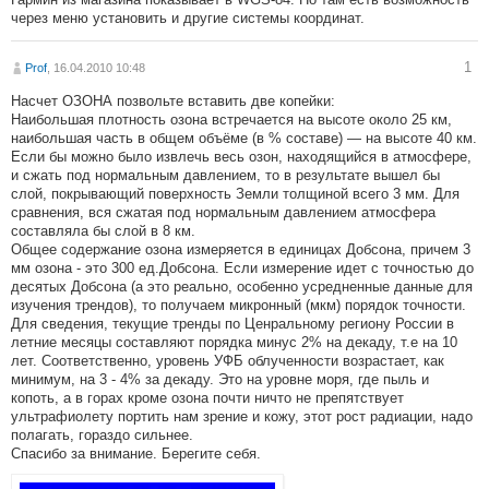
через меню установить и другие системы координат.
1
Prof
, 16.04.2010 10:48
Насчет ОЗОНА позвольте вставить две копейки:
Наибольшая плотность озона встречается на высоте около 25 км,
наибольшая часть в общем объёме (в % составе) — на высоте 40 км.
Если бы можно было извлечь весь озон, находящийся в атмосфере,
и сжать под нормальным давлением, то в результате вышел бы
слой, покрывающий поверхность Земли толщиной всего 3 мм. Для
сравнения, вся сжатая под нормальным давлением атмосфера
составляла бы слой в 8 км.
Общее содержание озона измеряется в единицах Добсона, причем 3
мм озона - это 300 ед.Добсона. Если измерение идет с точностью до
десятых Добсона (а это реально, особенно усредненные данные для
изучения трендов), то получаем микронный (мкм) порядок точности.
Для сведения, текущие тренды по Ценральному региону России в
летние месяцы составляют порядка минус 2% на декаду, т.е на 10
лет. Соответственно, уровень УФБ облученности возрастает, как
минимум, на 3 - 4% за декаду. Это на уровне моря, где пыль и
копоть, а в горах кроме озона почти ничто не препятствует
ультрафиолету портить нам зрение и кожу, этот рост радиации, надо
полагать, гораздо сильнее.
Спасибо за внимание. Берегите себя.