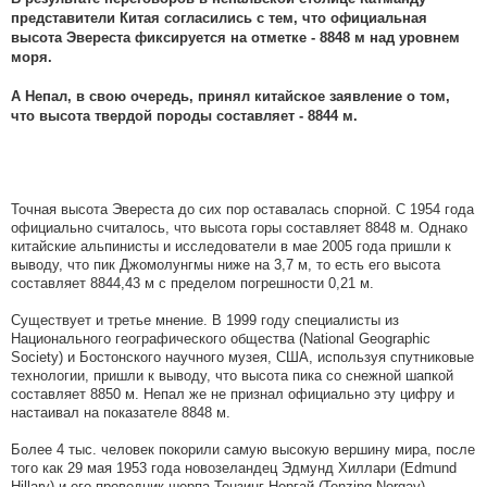
представители Китая согласились с тем, что официальная
высота Эвереста фиксируется на отметке - 8848 м над уровнем
моря.
А Непал, в свою очередь, принял китайское заявление о том,
что высота твердой породы составляет - 8844 м.
Точная высота Эвереста до сих пор оставалась спорной. С 1954 года
официально считалось, что высота горы составляет 8848 м. Однако
китайские альпинисты и исследователи в мае 2005 года пришли к
выводу, что пик Джомолунгмы ниже на 3,7 м, то есть его высота
составляет 8844,43 м с пределом погрешности 0,21 м.
Существует и третье мнение. В 1999 году специалисты из
Национального географического общества (National Geographic
Society) и Бостонского научного музея, США, используя спутниковые
технологии, пришли к выводу, что высота пика со снежной шапкой
составляет 8850 м. Непал же не признал официально эту цифру и
настаивал на показателе 8848 м.
Более 4 тыс. человек покорили самую высокую вершину мира, после
того как 29 мая 1953 года новозеландец Эдмунд Хиллари (Edmund
Hillary) и его проводник шерпа Тензинг Норгай (Tenzing Norgay)