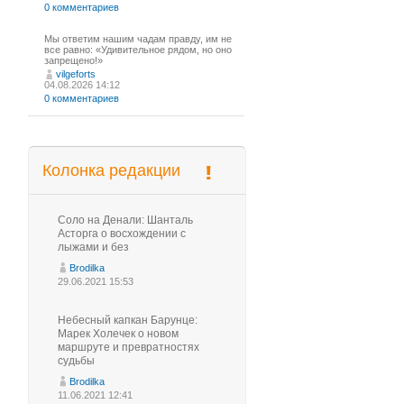
0 комментариев
Мы ответим нашим чадам правду, им не
все равно: «Удивительное рядом, но оно
запрещено!»
vilgeforts
04.08.2026 14:12
0 комментариев
Колонка редакции
Соло на Денали: Шанталь
Асторга о восхождении с
лыжами и без
Brodilka
29.06.2021 15:53
Небесный капкан Барунце:
Марек Холечек о новом
маршруте и превратностях
судьбы
Brodilka
11.06.2021 12:41