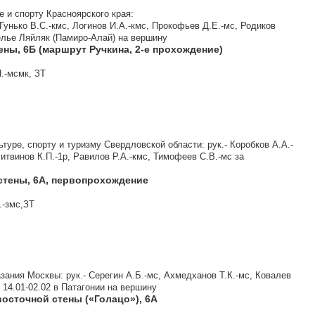
 и спорту Красноярского края:
 Гунько В.С.-кмс, Логинов И.А.-кмс, Прокофьев Д.Е.-мс, Родиков
щелье Ляйляк (Памиро-Алай) на вершину
тены, 6Б (маршрут Ручкина, 2-е прохождение)
.-мсмк, ЗТ
уре, спорту и туризму Свердловской области: рук.- Коробков А.А.-
итвинов К.П.-1р, Равилов Р.А.-кмс, Тимофеев С.В.-мс за
 стены, 6А, первопрохождение
.-змс,ЗТ
ания Москвы: рук.- Серегин А.Б.-мс, Ахмедханов Т.К.-мс, Ковалев
 14.01-02.02 в Патагонии на вершину
восточной стены («Голацо»), 6А