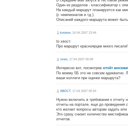
В середине мая запуск в тестовом режи
Один из разделов - классификатор с оп
На каждый маршрут планируется как мин
(с чемпионатов и тд.).
Описаний каждого маршрута может быть
kovinov
, 16.04.2007 23:46
to хвост:
Про маршрут красноярцев много писали!
гоген
, 17.04.2007 00:08
Интересно вот, посмотрев
отчёт москв
По моему 5Б это не совсем адекватно. 
ваши коллеги при оценке маршрута?
XBOCT
, 17.04.2007 05:54
Нужно включить в требования к отчету н
отчеты на портале, еще до проведения 
кто желает вопросы авторам задать или 
Это сразу снизит количество мистифика
отчетов.