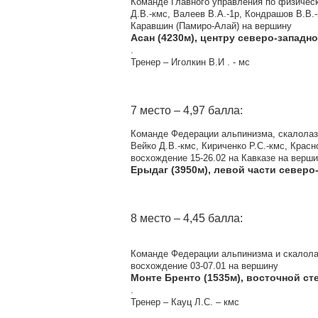
Команде Главного управления по физическо
Д.В.-кмс, Валеев В.А.-1р, Кондрашов В.В.
Каравшин (Памиро-Алай) на вершину
Асан (4230м), центру северо-западн
.
Тренер – Иголкин В.И . - мс
7 место – 4,97 балла:
Команде Федерации альпинизма, скалолаза
Вейко Д.В.-кмс, Кириченко Р.С.-кмс, Красно
восхождение 15-26.02 на Кавказе на верш
Ерыдаг (3950м), левой части северо
8 место – 4,45 балла:
Команде Федерации альпинизма и скалолаза
восхождение 03-07.01 на вершину
Монте Бренто (1535м), восточной сте
.
Тренер – Кауц Л.С. – кмс