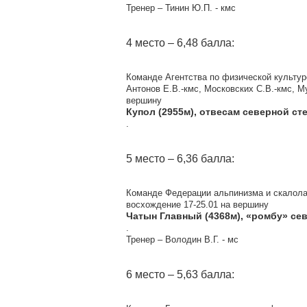
Тренер – Тинин Ю.П. - кмс
4 место – 6,48 балла:
Команде Агентства по физической культуре
Антонов Е.В.-кмс, Московских С.В.-кмс, М
вершину
Купол (2955м), отвесам северной ст
.
5 место – 6,36 балла:
Команде Федерации альпинизма и скалолаз
восхождение 17-25.01 на вершину
Чатын Главный (4368м), «ромбу» се
.
Тренер – Володин В.Г. - мс
6 место – 5,63 балла: