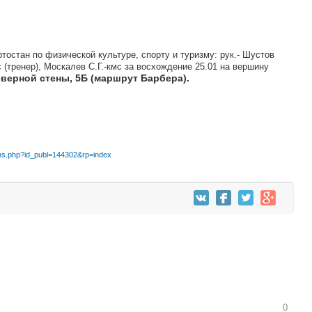
остан по физической культуре, спорту и туризму: рук.- Шустов
с (тренер), Москалев С.Г.-кмс за восхождение 25.01 на вершину
еверной стены, 5Б (маршрут Барбера).
tions.php?id_publ=144302&rp=index
0