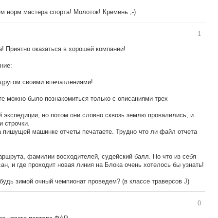
 норм мастера спорта! Молоток! Кремень ;-)
1
! Приятно оказаться в хорошей компании!
ние:
 другом своими впечатлениями!
те можно было познакомиться только с описаниями трех
й экспедиции, но потом они словно сквозь землю провалились, и
и строчки.
на пишущей машинке отчеты печатаете. Трудно что ли файл отчета
аршрута, фамилии восходителей, судейский балл. Но что из себя
н, и где проходит новая линия на Блока очень хотелось бы узнать!
будь зимой очный чемпионат проведем? (в классе траверсов J)
0