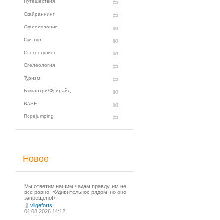
Путешествия
Скайраннинг
Скалолазание
Ски-тур
Снегоступинг
Спелеология
Туризм
Бэккантри/Фрирайд
BASE
Ropejumping
Новое
Мы ответим нашим чадам правду, им не
все равно: «Удивительное рядом, но оно
запрещено!»
vilgeforts
04.08.2026 14:12