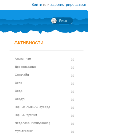
Войти
или
зарегистрироваться
Активности
Альпинизм
Древолазание
Слэклайн
Вело
Вода
Воздух
Горные лыжи/Сноуборд
Горный туризм
Ледолазание/drytoolling
Мультигонки