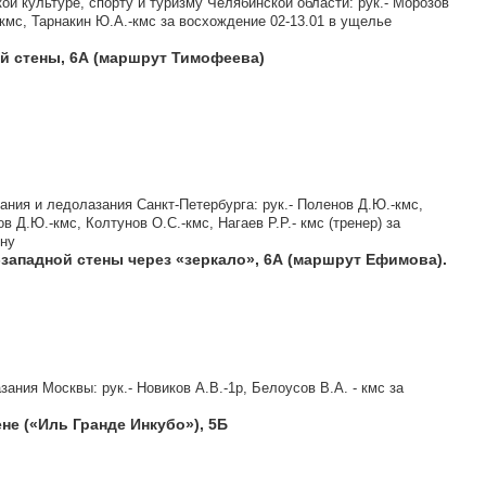
й культуре, спорту и туризму Челябинской области: рук.- Морозов
-кмс, Тарнакин Ю.А.-кмс за восхождение 02-13.01 в ущелье
ой стены, 6А (маршрут Тимофеева)
ния и ледолазания Санкт-Петербурга: рук.- Поленов Д.Ю.-кмс,
в Д.Ю.-кмс, Колтунов О.С.-кмс, Нагаев Р.Р.- кмс (тренер) за
ину
-западной стены через «зеркало», 6А (маршрут Ефимова).
ния Москвы: рук.- Новиков А.В.-1р, Белоусов В.А. - кмс за
не («Иль Гранде Инкубо»), 5Б