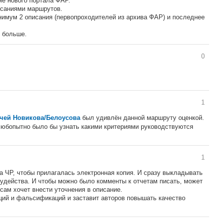
ме нового портала ФАР.
исаниями маршрутов.
имум 2 описания (первопроходителей из архива ФАР) и последнее
 больше.
0
1
был удивлён данной маршруту оценкой.
ичей Новикова/Белоусова
Любопытно было бы узнать какими критериями руководствуются
1
а ЧР, чтобы прилагалась электронная копия. И сразу выкладывать
судейства. И чтобы можно было комменты к отчетам писать, может
сам хочет внести уточнения в описание.
ций и фальсификаций и заставит авторов повышать качество