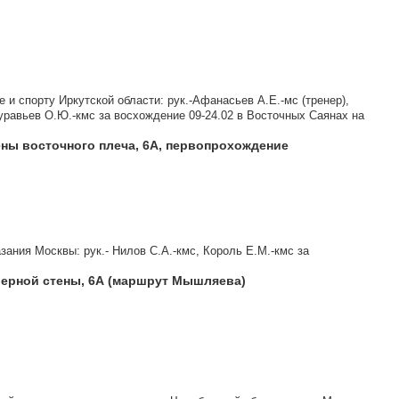
 и спорту Иркутской области: рук.-Афанасьев А.Е.-мс (тренер),
уравьев О.Ю.-кмс за восхождение 09-24.02 в Восточных Саянах на
ены восточного плеча, 6А, первопрохождение
ания Москвы: рук.- Нилов С.А.-кмс, Король Е.М.-кмс за
верной стены, 6А (маршрут Мышляева)