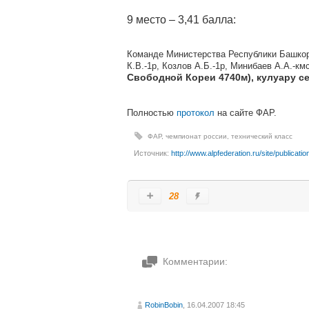
9 место – 3,41 балла:
Команде Министерства Республики Башкорт
К.В.-1р, Козлов А.Б.-1р, Минибаев А.А.-км
Свободной Кореи 4740м), кулуару с
Полностью
протокол
на сайте ФАР.
ФАР
,
чемпионат россии
,
технический класс
Источник:
http://www.alpfederation.ru/site/publica
28
Комментарии:
RobinBobin
, 16.04.2007 18:45