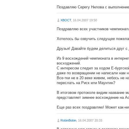
Поздавляю Серегу Нилова с выполнением
XBOCT
, 16.04.2007 19:50
Поздравляю всех участников чемпионата
Хотелось бы озвучить следущее пожела
Друзья! Давайте будем делиться друг с
Из 9 восхождений чемпионата в интерне
восходжений.
С интересом следил за ходом Е-бургско
даже по возвращении не написали нам н
Все-тки не в 20 веке живем, небось не 
переслать на Риск или Маунтин?
В итоговом протоколе видим название м
представляет зимнее восхождение на Аса
Еще раз всех поздравляю! Может как-ни
RobinBobin
, 16.04.2007 20:33