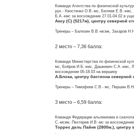
Команде Агентства по физической культуре
рук.- Хвостенко О.В.-мс, Беляев Е.В.-кмс,
Б.А.-кмс за восхождение 27.01-04.02 в у
Аксу (С) (5217м), центру северной с
.
Тренеры – Балезин В.В.-мсмк, Захаров Н.Н
2 место – 7,36 балла:
Команде Министерства по физической культ
мс, Бобров И.Б.-кмс, Дашкевич С.А.-кмс, Л
восхождение 05-18.03 на вершину
А.Блока, центру бастиона северной
.
Тренеры – Тимофеев С.В.- мс, Першин В.Н
3 место – 6,59 балла:
Команде Федерации альпинизма и скалолаз
С.-мсмк, Пехтерев И.В.-мс за восхождение
Торрес дель Пайне (2800м.), центру 
.