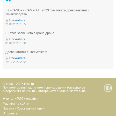
BIG CANOPY CAMPOUT 2023 фестиваль древонавтики и
гамаководства
TreeWalkers
21.06.2023 13:59
Снятие зависшего в кроне дрона
TreeWalkers
01.01.2023 15:00
Древонавтика с TreeWalkers
TreeWalkers
29.12.2022 22:28
© 1996—2026 Risk.ru
При полном или частичном использовании материалов
гиперссылка на risk.ru и автора материала обязательна.
Журнал «РИСК онсайт»
Реклама на сайте
Премия «Хрустальный пик»
О проекте