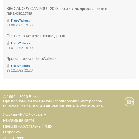
BIG CANOPY CAMPOUT 2023 фестиваль древонавтики и
гамаководства
TreeWalkers
21.06.2023 13:59
Снятие зависшего в кроне дрона
TreeWalkers
01.01.2023 15:00
Древонавтика с TreeWalkers
TreeWalkers
29.12.2022 22:28
© 1996—2026 Risk.ru
При полном или частичном использовании материалов
гиперссылка на risk.ru и автора материала обязательна.
Журнал «РИСК онсайт»
Реклама на сайте
Премия «Хрустальный пик»
О проекте
20 лет Риска