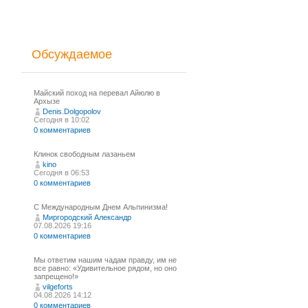
Обсуждаемое
Майский поход на перевал Айюлю в
Архызе
Denis.Dolgopolov
Сегодня в 10:02
0 комментариев
Клинок свободным лазаньем
kino
Сегодня в 06:53
0 комментариев
С Международным Днем Альпинизма!⁠
Миргородский Александр
07.08.2026 19:16
0 комментариев
Мы ответим нашим чадам правду, им не
все равно: «Удивительное рядом, но оно
запрещено!»
vilgeforts
04.08.2026 14:12
0 комментариев