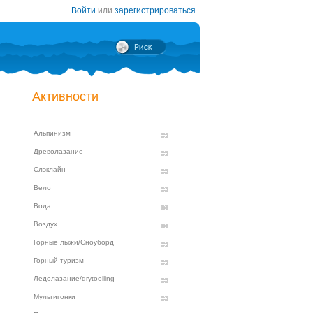
Войти
или
зарегистрироваться
Активности
Альпинизм
Древолазание
Слэклайн
Вело
Вода
Воздух
Горные лыжи/Сноуборд
Горный туризм
Ледолазание/drytoolling
Мультигонки