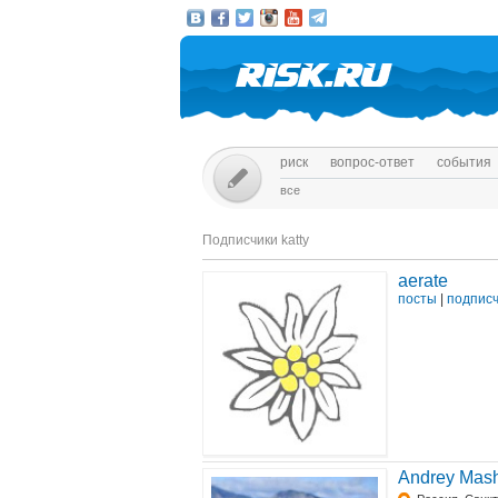
риск
вопрос-ответ
события
все
Подписчики katty
aerate
посты
|
подпис
Andrey Mas