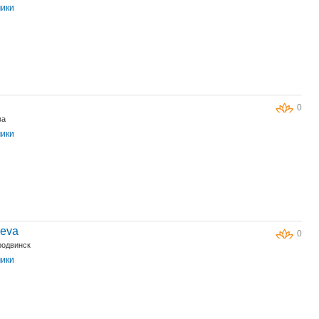
чики
0
ва
чики
eva
0
родвинск
чики