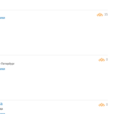
35
чики
0
т-Петербург
чики
va
0
да