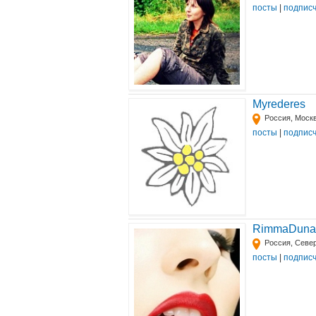
посты
|
подпис
Myrederes
Россия, Моск
посты
|
подпис
RimmaDuna
Россия, Севе
посты
|
подпис