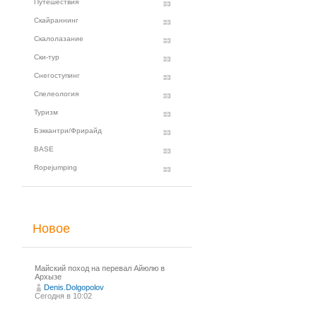
Путешествия
Скайраннинг
Скалолазание
Ски-тур
Снегоступинг
Спелеология
Туризм
Бэккантри/Фрирайд
BASE
Ropejumping
Новое
Майский поход на перевал Айюлю в
Архызе
Denis.Dolgopolov
Сегодня в 10:02