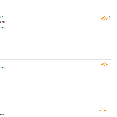
me
3
ахань
чики
o
0
чики
10
ьков