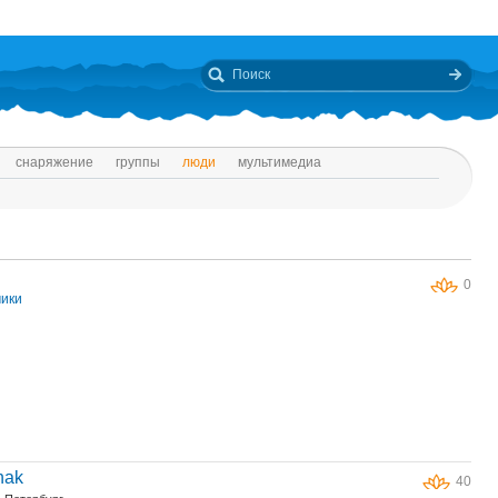
снаряжение
группы
люди
мультимедиа
0
чики
hak
40