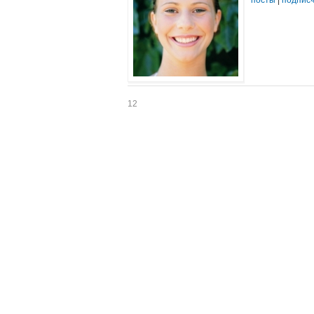
посты
|
подпис
12