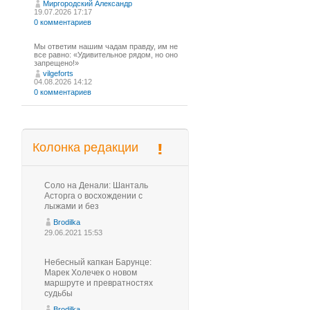
Миргородский Александр
19.07.2026 17:17
0 комментариев
Мы ответим нашим чадам правду, им не
все равно: «Удивительное рядом, но оно
запрещено!»
vilgeforts
04.08.2026 14:12
0 комментариев
Колонка редакции
Соло на Денали: Шанталь
Асторга о восхождении с
лыжами и без
Brodilka
29.06.2021 15:53
Небесный капкан Барунце:
Марек Холечек о новом
маршруте и превратностях
судьбы
Brodilka