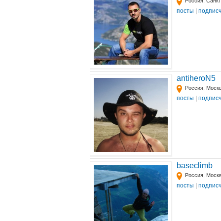
Россия, Санк
посты
|
подпис
antiheroN5
Россия, Моск
посты
|
подпис
baseclimb
Россия, Моск
посты
|
подпис