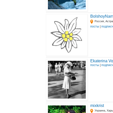
BolshoyNa
Россия, Астр
посты
|
подпис
Ekaterina V
посты
|
подпис
mixkrist
Украина, Хар