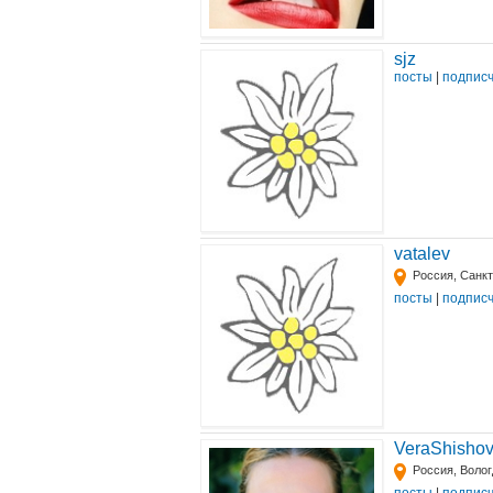
sjz
посты
|
подпис
vatalev
Россия, Санк
посты
|
подпис
VeraShisho
Россия, Волог