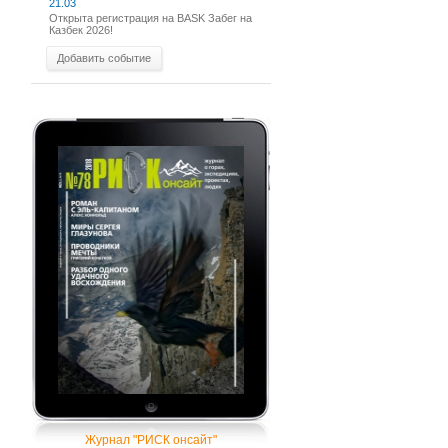
21.03
Открыта регистрация на BASK Забег на
Казбек 2026!
Добавить событие
Журнал "РИСК онсайт"