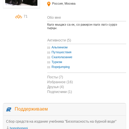
Россия, Москва
71
Обо мне
Калэ мыцакэ са ек, со ракирэн палэ латэ суррэ
гырцы.
Активности (5)
Альпинизм
Путешествия
Скалолазание
Туризм
Ropejumping
Посты (7)
Избранное (16)
Друзья (4)
Подписчики (1)
Поддерживаем
Сбор средств на издание учебника "Безопасность на бурной воде"
homohomeni