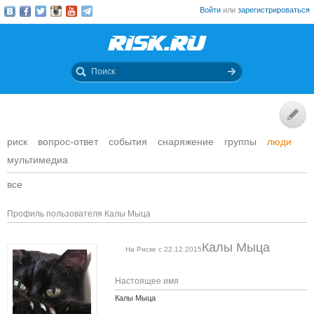
Войти
или
зарегистрироваться
риск
вопрос-ответ
события
снаряжение
группы
люди
мультимедиа
все
Профиль пользователя Калы Мыца
Калы Мыца
На Риске с 22.12.2015
Настоящее имя
Калы Мыца