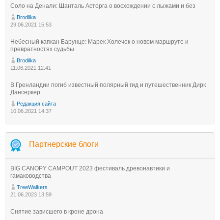
Соло на Денали: Шанталь Асторга о восхождении с лыжами и без
Brodilka
29.06.2021 15:53
Небесный капкан Барунце: Марек Холечек о новом маршруте и
превратностях судьбы
Brodilka
11.06.2021 12:41
В Гренландии погиб известный полярный гид и путешественник Дирк
Дансеркер
Редакция сайта
10.06.2021 14:37
Партнерские блоги
BIG CANOPY CAMPOUT 2023 фестиваль древонавтики и
гамаководства
TreeWalkers
21.06.2023 13:59
Снятие зависшего в кроне дрона