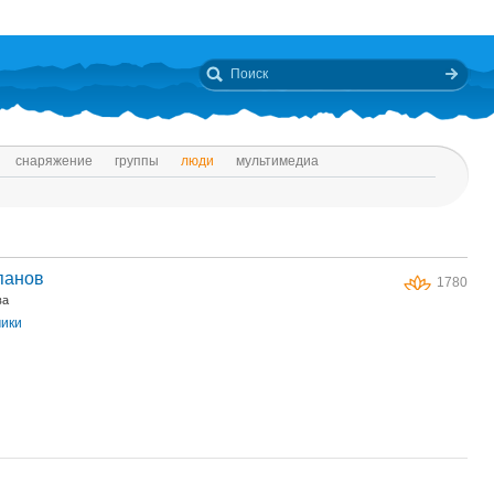
снаряжение
группы
люди
мультимедиа
панов
1780
ва
чики