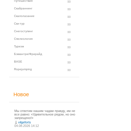
Путешествия
Скайраннинг
Скалолазание
Ски-тур
Снегоступинг
Спелеология
Туризм
Бэккантри/Фрирайд
BASE
Ropejumping
Новое
Мы ответим нашим чадам правду, им не
все равно: «Удивительное рядом, но оно
запрещено!»
vilgeforts
04.08.2026 14:12