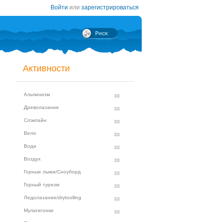
Войти
или
зарегистрироваться
Активности
Альпинизм
Древолазание
Слэклайн
Вело
Вода
Воздух
Горные лыжи/Сноуборд
Горный туризм
Ледолазание/drytoolling
Мультигонки