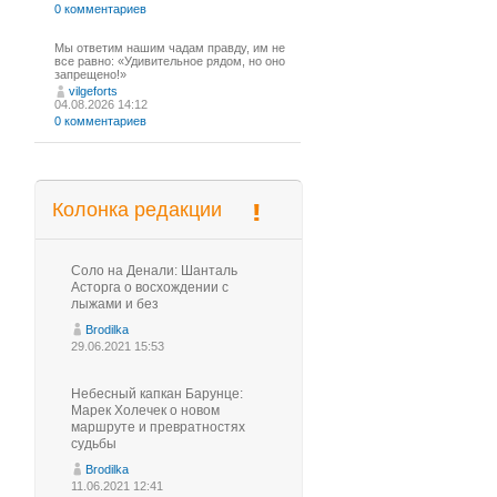
0 комментариев
Мы ответим нашим чадам правду, им не
все равно: «Удивительное рядом, но оно
запрещено!»
vilgeforts
04.08.2026 14:12
0 комментариев
Колонка редакции
Соло на Денали: Шанталь
Асторга о восхождении с
лыжами и без
Brodilka
29.06.2021 15:53
Небесный капкан Барунце:
Марек Холечек о новом
маршруте и превратностях
судьбы
Brodilka
11.06.2021 12:41