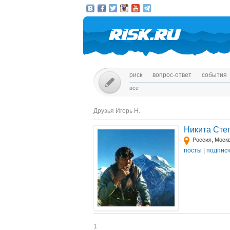
риск
вопрос-ответ
события
все
Друзья Игорь Н.
Никита Сте
Россия, Моск
посты
|
подпис
1