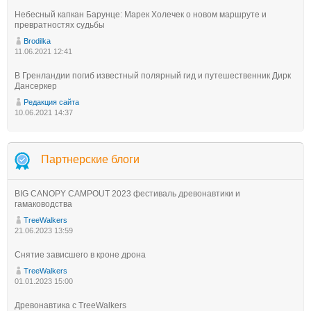
Небесный капкан Барунце: Марек Холечек о новом маршруте и
превратностях судьбы
Brodilka
11.06.2021 12:41
В Гренландии погиб известный полярный гид и путешественник Дирк
Дансеркер
Редакция сайта
10.06.2021 14:37
Партнерские блоги
BIG CANOPY CAMPOUT 2023 фестиваль древонавтики и
гамаководства
TreeWalkers
21.06.2023 13:59
Снятие зависшего в кроне дрона
TreeWalkers
01.01.2023 15:00
Древонавтика с TreeWalkers