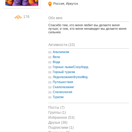
Россия, Иркутск
176
Обо мне
Спасибо тем, кто меня любит-вы делаете меня
лучше; и тем, кто меня ненавидит-вы делаете меня
сильнее.
Активности (10)
Альпинизм
Вело
Вода
Горные лыжи/Сноуборд
Горный туризм
Ледолазание/drytoolling
Путешествия
Скалолазание
Спелеология
Туризм
Посты (7)
Группы (1)
Избранное (53)
Друзья (36)
Подписчики (1)