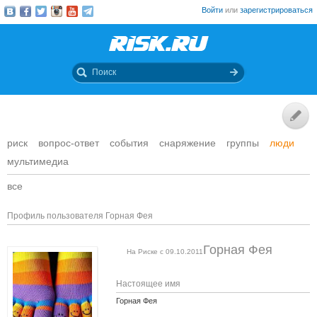
Войти
или
зарегистрироваться
риск
вопрос-ответ
события
снаряжение
группы
люди
мультимедиа
все
Профиль пользователя Горная Фея
Горная Фея
На Риске с 09.10.2011
Настоящее имя
Горная Фея