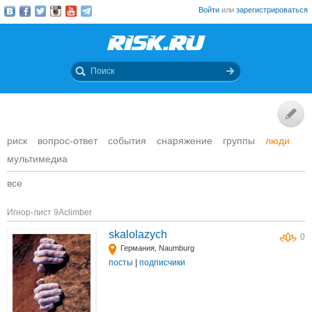
Войти
или
зарегистрироваться
риск
вопрос-ответ
события
снаряжение
группы
люди
мультимедиа
все
Игнор-лист 9Aclimber
skalolazych
0
Германия, Naumburg
посты
|
подписчики