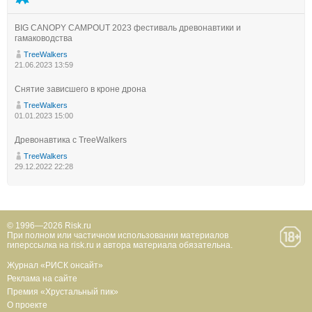
BIG CANOPY CAMPOUT 2023 фестиваль древонавтики и
гамаководства
TreeWalkers
21.06.2023 13:59
Снятие зависшего в кроне дрона
TreeWalkers
01.01.2023 15:00
Древонавтика с TreeWalkers
TreeWalkers
29.12.2022 22:28
© 1996—2026 Risk.ru
При полном или частичном использовании материалов
гиперссылка на risk.ru и автора материала обязательна.
Журнал «РИСК онсайт»
Реклама на сайте
Премия «Хрустальный пик»
О проекте