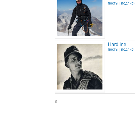
посты
|
подпис
Hardline
посты
|
подпис
8