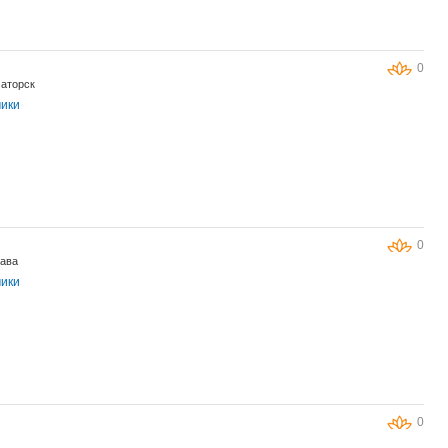
0
маторск
чики
0
тава
чики
0