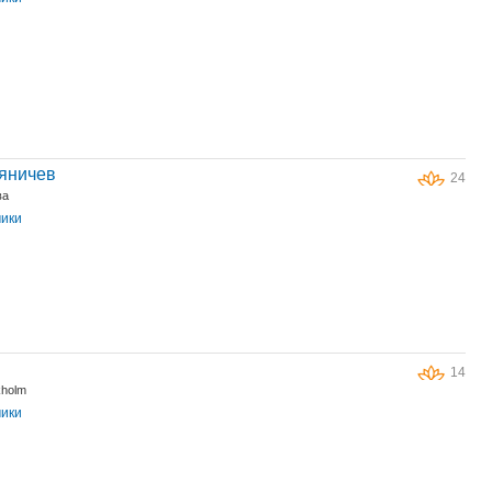
яничев
24
ва
чики
14
kholm
чики