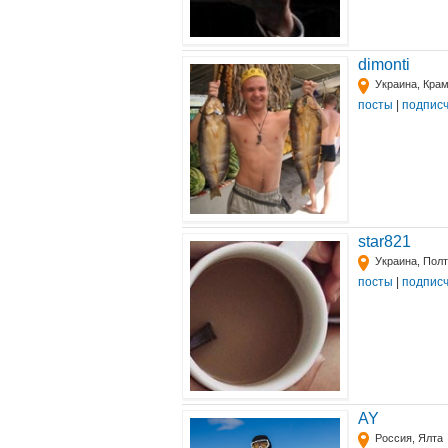
dimonti
Украина, Кра
посты
|
подпис
star821
Украина, Пол
посты
|
подпис
AY
Россия, Ялта