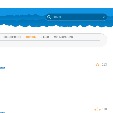
снаряжение
группы
люди
мультимедиа
113
чики
110
чики