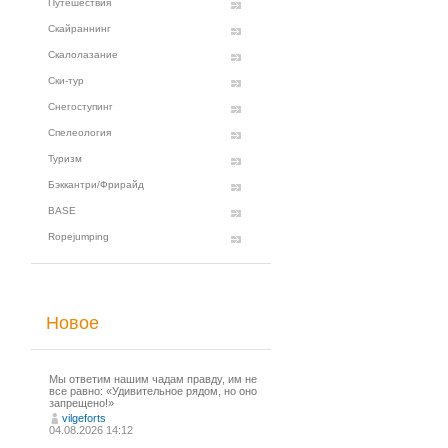
Путешествия
Скайраннинг
Скалолазание
Ски-тур
Снегоступинг
Спелеология
Туризм
Бэккантри/Фрирайд
BASE
Ropejumping
Новое
Мы ответим нашим чадам правду, им не
все равно: «Удивительное рядом, но оно
запрещено!»
vilgeforts
04.08.2026 14:12