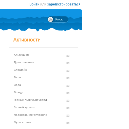
Войти
или
зарегистрироваться
Активности
Альпинизм
Древолазание
Слэклайн
Вело
Вода
Воздух
Горные лыжи/Сноуборд
Горный туризм
Ледолазание/drytoolling
Мультигонки