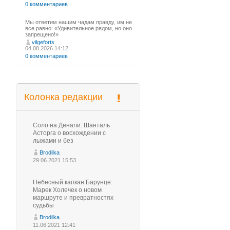
0 комментариев
Мы ответим нашим чадам правду, им не
все равно: «Удивительное рядом, но оно
запрещено!»
vilgeforts
04.08.2026 14:12
0 комментариев
Колонка редакции
Соло на Денали: Шанталь
Асторга о восхождении с
лыжами и без
Brodilka
29.06.2021 15:53
Небесный капкан Барунце:
Марек Холечек о новом
маршруте и превратностях
судьбы
Brodilka
11.06.2021 12:41