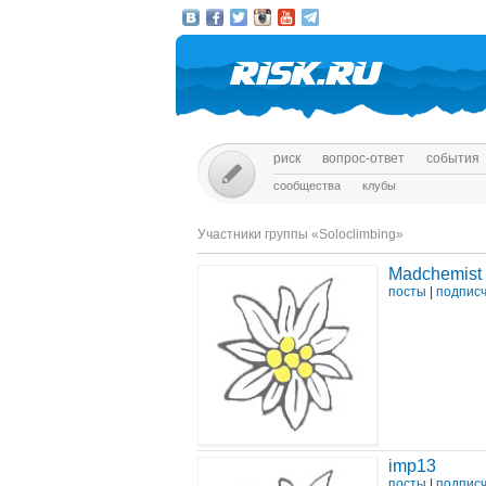
риск
вопрос-ответ
события
сообщества
клубы
Участники группы «
Soloclimbing
»
Madchemist
посты
|
подпис
imp13
посты
|
подпис