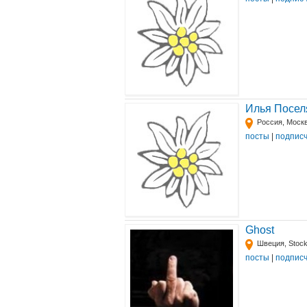
Илья Посел
Россия, Моск
посты
|
подпис
Ghost
Швеция, Stoc
посты
|
подпис