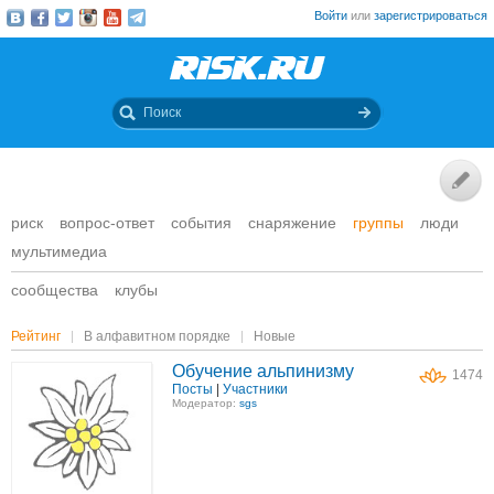
Войти
или
зарегистрироваться
риск
вопрос-ответ
события
снаряжение
группы
люди
мультимедиа
сообщества
клубы
Рейтинг
В алфавитном порядке
Новые
Обучение альпинизму
1474
Посты
|
Участники
Модератор:
sgs