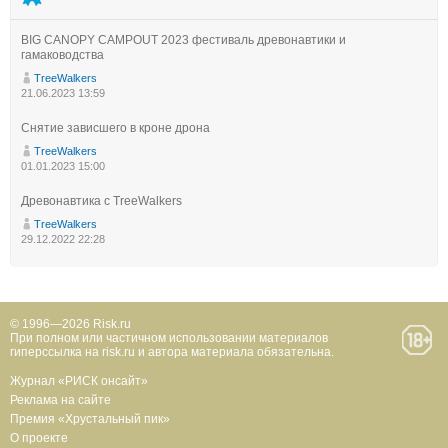
BIG CANOPY CAMPOUT 2023 фестиваль древонавтики и
гамаководства
TreeWalkers
21.06.2023 13:59
Снятие зависшего в кроне дрона
TreeWalkers
01.01.2023 15:00
Древонавтика с TreeWalkers
TreeWalkers
29.12.2022 22:28
© 1996—2026 Risk.ru
При полном или частичном использовании материалов
гиперссылка на risk.ru и автора материала обязательна.
Журнал «РИСК онсайт»
Реклама на сайте
Премия «Хрустальный пик»
О проекте