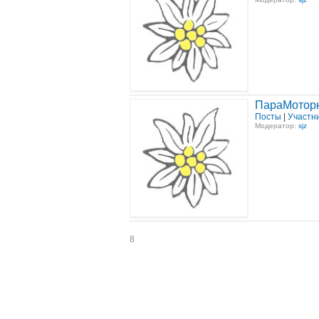
ПараМотор
Посты
|
Участн
Модератор:
sjz
8