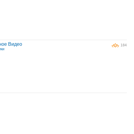
ное Видео
184
ики