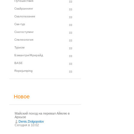
Путешествия
Скайраннинг
Скалолазание
Ски-тур
Снегоступинг
Спелеология
Туризм
Бэккантри/Фрирайд
BASE
Ropejumping
Новое
Майский поход на перевал Айюлю в
Архызе
Denis.Dolgopolov
Сегодня в 10:02