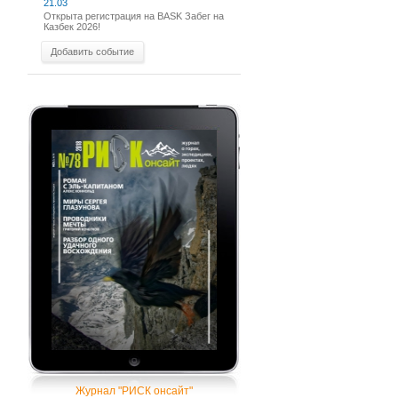
21.03
Открыта регистрация на BASK Забег на
Казбек 2026!
Добавить событие
Журнал "РИСК онсайт"