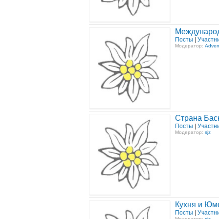
Международ
Посты
|
Участн
Модератор:
Adven
Страна Баск
Посты
|
Участн
Модератор:
sjz
Кухня и Юм
Посты
|
Участн
Модератор:
sjz