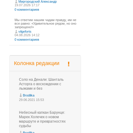
Миргородский Александр
19.07.2026 17:17
0 комментариев
Мы ответим нашим чадам правду, им не
все равно: «Удивительное рядом, но оно
запрещено!»
vilgeforts
04.08.2026 14:12
0 комментариев
Колонка редакции
Соло на Денали: Шанталь
Асторга о восхождении с
лыжами и без
Brodilka
29.06.2021 15:53
Небесный капкан Барунце:
Марек Холечек о новом
маршруте и превратностях
судьбы
Brodilka