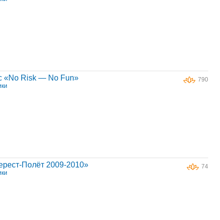
с «No Risk — No Fun»
790
ики
ерест-Полёт 2009-2010»
74
ики