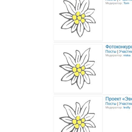
Модератор:
Tom
Фотоконкур
Посты
|
Участн
Модератор:
niska
Проект «Эв
Посты
|
Участн
Модератор:
lesfly