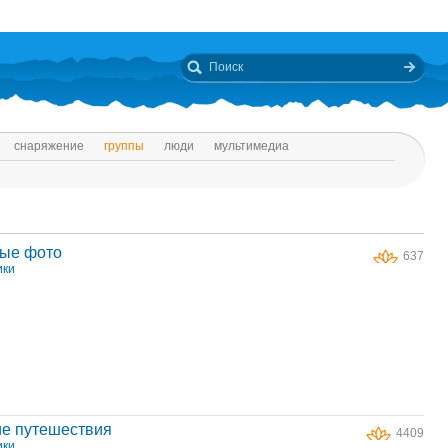
снаряжение
группы
люди
мультимедиа
ые фото
637
ики
ие путешествия
4409
ики