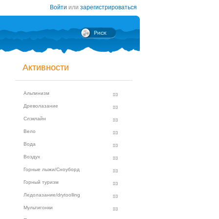
Войти
или
зарегистрироваться
Активности
Альпинизм
Древолазание
Слэклайн
Вело
Вода
Воздух
Горные лыжи/Сноуборд
Горный туризм
Ледолазание/drytoolling
Мультигонки