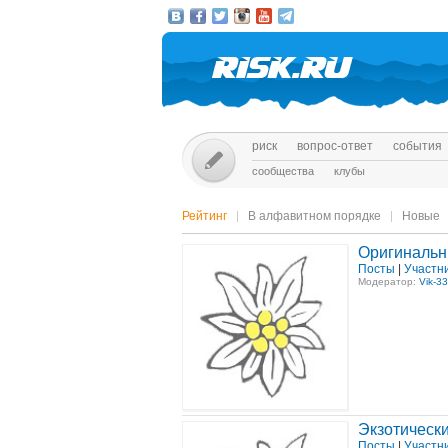
риск
вопрос-ответ
события
сообщества
клубы
Рейтинг
В алфавитном порядке
Новые
Оригинальн
Посты
|
Участн
Модератор:
Vik-33
Экзотическ
Посты
|
Участн