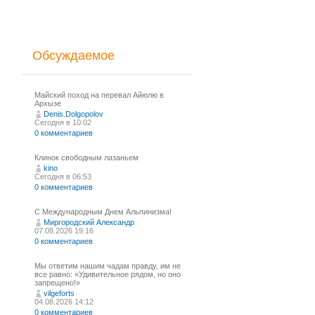
Обсуждаемое
Майский поход на перевал Айюлю в
Архызе
Denis.Dolgopolov
Сегодня в 10:02
0 комментариев
Клинок свободным лазаньем
kino
Сегодня в 06:53
0 комментариев
С Международным Днем Альпинизма!⁠
Миргородский Александр
07.08.2026 19:16
0 комментариев
Мы ответим нашим чадам правду, им не
все равно: «Удивительное рядом, но оно
запрещено!»
vilgeforts
04.08.2026 14:12
0 комментариев