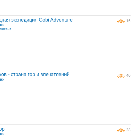
ная экспедиция Gobi Adventure
16
ики
tureous
ов - страна гор и впечатлений
40
ики
ор
28
ики