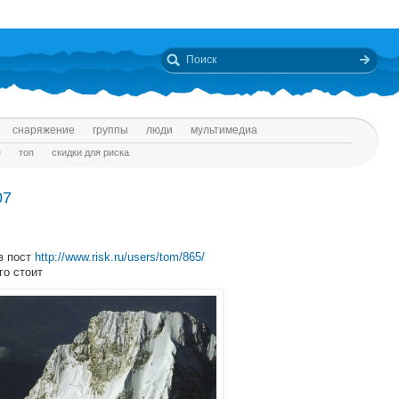
снаряжение
группы
люди
мультимедиа
е
топ
скидки для риска
07
 в пост
http://www.risk.ru/users/tom/865/
го стоит