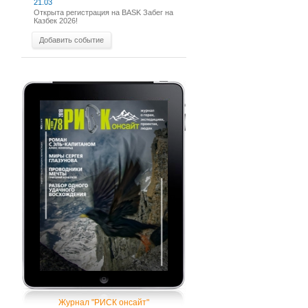
21.03
Открыта регистрация на BASK Забег на
Казбек 2026!
Добавить событие
Журнал "РИСК онсайт"