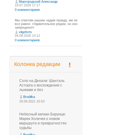
Миргородский Александр
19.07.2026 17:17
0 комментариев
Мы ответим нашим чадам правду, им не
все равно: «Удивительное рядом, но оно
запрещено!»
vilgeforts
04.08.2026 14:12
0 комментариев
Колонка редакции
Соло на Денали: Шанталь
Асторга о восхождении с
лыжами и без
Brodilka
29.06.2021 15:53
Небесный капкан Барунце:
Марек Холечек о новом
маршруте и превратностях
судьбы
Brodilka