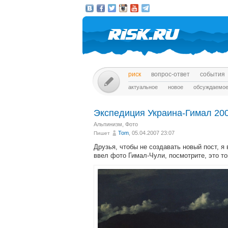
риск
вопрос-ответ
события
актуальное
новое
обсуждаемо
Экспедиция Украина-Гимал 20
Альпинизм
,
Фото
Tom
, 05.04.2007 23:07
Пишет
Друзья, чтобы не создавать новый пост, я
ввел фото Гимал-Чули, посмотрите, это то