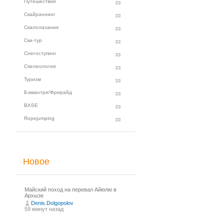
Путешествия
Скайраннинг
Скалолазание
Ски-тур
Снегоступинг
Спелеология
Туризм
Бэккантри/Фрирайд
BASE
Ropejumping
Новое
Майский поход на перевал Айюлю в
Архызе
Denis.Dolgopolov
59 минут назад