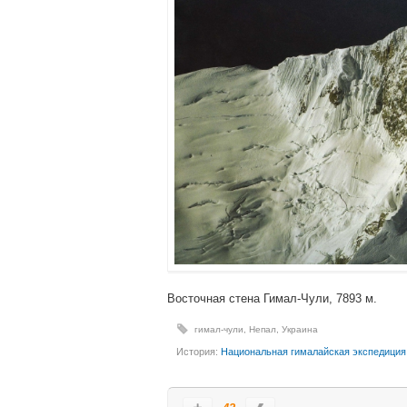
Восточная стена Гимал-Чули, 7893 м.
гимал-чули
,
Непал
,
Украина
История:
Национальная гималайская экспедици