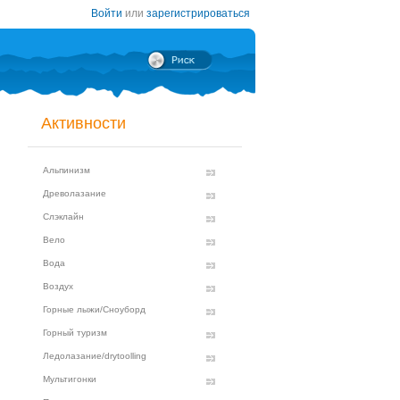
Войти
или
зарегистрироваться
Активности
Альпинизм
Древолазание
Слэклайн
Вело
Вода
Воздух
Горные лыжи/Сноуборд
Горный туризм
Ледолазание/drytoolling
Мультигонки