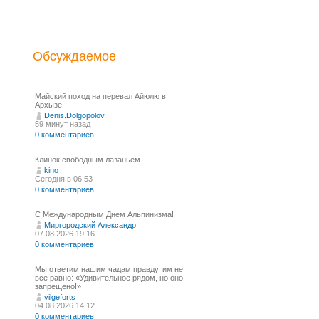
Обсуждаемое
Майский поход на перевал Айюлю в
Архызе
Denis.Dolgopolov
59 минут назад
0 комментариев
Клинок свободным лазаньем
kino
Сегодня в 06:53
0 комментариев
С Международным Днем Альпинизма!⁠
Миргородский Александр
07.08.2026 19:16
0 комментариев
Мы ответим нашим чадам правду, им не
все равно: «Удивительное рядом, но оно
запрещено!»
vilgeforts
04.08.2026 14:12
0 комментариев