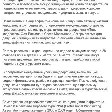
полностью преобразить любую женщину независимо от возраста: он
поддерживает естественную красоту, дарит здоровье, хорошее
настроение, улучшает координацию и держит мышцы в тонусе.
Познакомить с виндсерфингом новичков и улучшить технику катания
«продвинутых» предлагают спортсменки международного уровня,
профессиональные инструкторы школы виндсерфинга «Пять
квадратов» Оля Раскина и Света Мартынова. Лагерь открыт для
девушек и женщин всех возрастов, с любыми навыками катания на
виндсерфинге - от начинающих до опытных.
Лагерь рассчитан на две недели - по неделе в каждом заезде: с 28
февраля по 7 марта и с 7 марта по 14 марта. Желающие могут
посетить двухнедельную программу лагеря, перейдя на второй
неделе в группу уровнем выше.
В программе: ежедневные уроки виндсерфинга, включающие
теоретические занятия на берегу и практические занятия на воде,
видео и фотосъемка, разбор и коррекция ошибок. Помимо обучения,
девушкам предложат культурно-развлекательную программу:
экскурсии в самый красивый оазис Египта, поездки в туристический
центр Дахаба, пляжные вечеринки и дискотеки.
Самая успешная российская спортсменка в дисциплине фристайл.
Номер 8 в рейтинге мирового тура PWA (Professional Windsurfing
Association) среди женщин в 2008 и 2009 году. Победительница