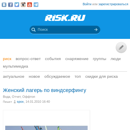
Войти
или
зарегистрироваться
риск
вопрос-ответ
события
снаряжение
группы
люди
мультимедиа
актуальное
новое
обсуждаемое
топ
скидки для риска
Женский лагерь по виндсерфингу
Вода
,
Отчет
,
Оффтоп
spox
, 14.01.2010 16:40
Пишет