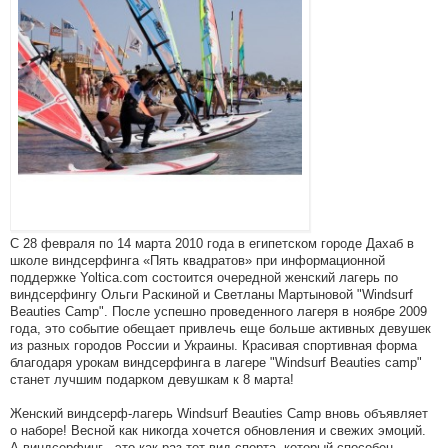
С 28 февраля по 14 марта 2010 года в египетском городе Дахаб в
школе виндсерфинга «Пять квадратов» при информационной
поддержке Yoltica.com состоится очередной женский лагерь по
виндсерфингу Ольги Раскиной и Светланы Мартыновой "Windsurf
Beauties Camp". После успешно проведенного лагеря в ноябре 2009
года, это событие обещает привлечь еще больше активных девушек
из разных городов России и Украины. Красивая спортивная форма
благодаря урокам виндсерфинга в лагере "Windsurf Beauties camp"
станет лучшим подарком девушкам к 8 марта!
Женский виндсерф-лагерь Windsurf Beauties Camp вновь объявляет
о наборе! Весной как никогда хочется обновления и свежих эмоций.
А виндсерфинг - это как раз тот вид спорта, который способен