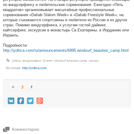
по виндсерфингу и любительские соревнования. Ежегодно «Пять
квадратов» организовывает масштабные профессиональные
соревнования «Dahab Slalom Week» и «Dahab Freestyle Week», на
которые съезжаются спортсмены и любители из России и из других
стран. Помимо виндсерфинга, к услугам гостей дайвинг,
кайтсерфинг, экскурсии в монастырь Св.Екатерины, в Иорданию или
Израиль.
Подробности:
http://yoltica.com/ru/announcements/6995.windsurf_beauties_camp.html
yoltica
,
виндсерфинг
,
Египет
,
windsurf beauties camp
,
лагерь
Источник:
http://yoltica.com
3
Комментарии: