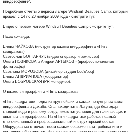
виндсерфинге".
Подробные отчеты о первом лагере Windsurf Beauties Camp, который
прошел с 14 по 28 ноября 2009 года - смотрите тут.
Видео о первом лагере Windsurf Beauties Camp смотрите тут.
Наша команда:
Елена ЧАЙКОВА (инструктор школы виндсерфинга «Пять
квадратов»)
Светослав БОЛГАРЧУК (видео оператор и режиссер)
Ольга НОВИКОВА и Андрей АРТЫКОВ - (профессиональные
фотографы)
Светлана МОРОЗОВА (дизайнер студия boq'o'boq)
Елена АНДРИАНОВА (координатор)
Ольга БОБРОВСКАЯ (PR менеджер).
О школе виндсерфинга «Пять квадратов»:
«Пять квадратов» - одна из крупнейших и самых популярных школ
виндсерфинга в Дахабе. Она находится в Лагуне, где благодаря
гладкой воде и ровному ветру, имеются условия для начинающих и
опытных виндсерферов. На «Пяти квадратах» работает самый
многочисленный и профессиональный инструкторский состав.
Оборудование отвечает всем самым современным требованиям и
регулярно обновляется. На станции регулярно проводятся семинары