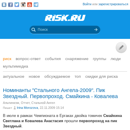
Войти
или
зарегистрироваться
риск
вопрос-ответ
события
снаряжение
группы
люди
мультимедиа
актуальное
новое
обсуждаемое
топ
скидки для риска
Номинанты "Стального Ангела-2009". Пик
Звездный. Первопроход. Смайкина - Ковалева
Альпинизм
,
Отчет
,
Стальной Ангел
Irina Morozova
, 22.11.2009 15:14
Пишет
В июле в рамках Чемпионата в Ергаках двойка томичек
Смайкина
прошли
Светлана и Ковалева Анастасия
первопроход на пик
.
Звездный