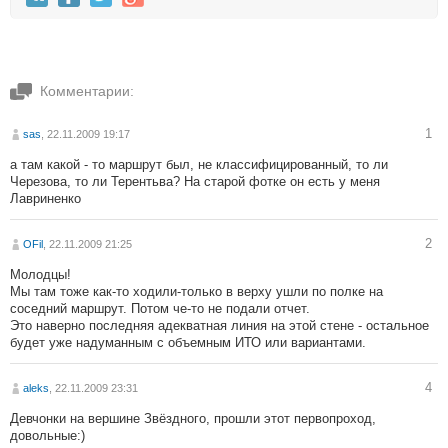
Комментарии:
1
sas
, 22.11.2009 19:17
а там какой - то маршрут был, не классифицированный, то ли
Черезова, то ли Терентьва? На старой фотке он есть у меня
Лавриненко
2
OFil
, 22.11.2009 21:25
Молодцы!
Мы там тоже как-то ходили-только в верху ушли по полке на
соседний маршрут. Потом че-то не подали отчет.
Это наверно последняя адекватная линия на этой стене - остальное
будет уже надуманным с объемным ИТО или вариантами.
4
aleks
, 22.11.2009 23:31
Девчонки на вершине Звёздного, прошли этот первопроход,
довольные:)