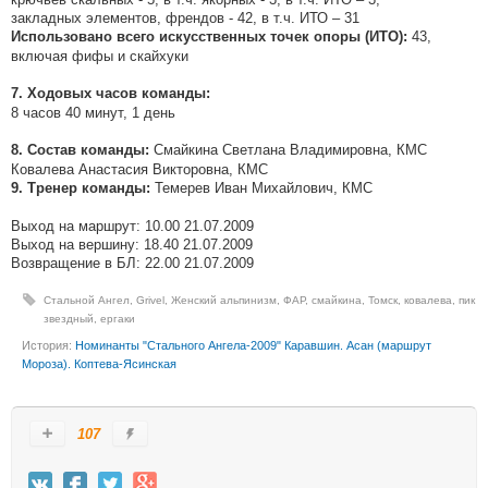
закладных элементов, френдов - 42, в т.ч. ИТО – 31
43,
Использовано всего искусственных точек опоры (ИТО):
включая фифы и скайхуки
7. Ходовых часов команды:
8 часов 40 минут, 1 день
Смайкина Светлана Владимировна, КМС
8. Состав команды:
Ковалева Анастасия Викторовна, КМС
Темерев Иван Михайлович, КМС
9. Тренер команды:
Выход на маршрут: 10.00 21.07.2009
Выход на вершину: 18.40 21.07.2009
Возвращение в БЛ: 22.00 21.07.2009
Стальной Ангел
,
Grivel
,
Женский альпинизм
,
ФАР
,
смайкина
,
Томск
,
ковалева
,
пик
звездный
,
ергаки
История:
Номинанты "Стального Ангела-2009" Каравшин. Асан (маршрут
Мороза). Коптева-Ясинская
107