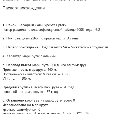
Паспорт восхождения
Западный Саян, хребет Ергаки,
1. Район:
номер раздела по классификационной таблице 2008 года – 6.2
Звездный 2265, по правой части Ю стены
2. Пик:
Предлагается 5А – 5Б категория трудности
3. Первопрохождение.
скальный
4. Характер маршрута:
300 м. (по альтиметру)
5. Перепад высот маршрута:
440 м.
Протяженность маршрута:
Протяженность участков: V кат сл. – 80 м.,
VI кат сл. – 105 м.
всего маршрута – 61 град
Средняя крутизна:
основной части маршрута – 87 град.
6.
всего 0
Оставлено крючьев на маршруте:
Использовано на маршруте:
крючьев шлямбурных: 0
крючьев скальных - 5, в т.ч. якорных - 3, в т.ч. ИТО – 3;