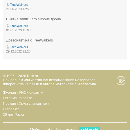
TreeWalkers
21.06.2023 13:59
Снятие зависшего в кроне дрона
TreeWalkers
01.01.2023 15:00
Древонавтика с TreeWalkers
TreeWalkers
29.12.2022 22:28
© 1996—2026 Risk.ru
При полном или частичном использовании материалов
гиперссылка на risk.ru и автора материала обязательна.
Журнал «РИСК онсайт»
Реклама на сайте
Премия «Хрустальный пик»
О проекте
20 лет Риска
Мобильный сайт сделан в