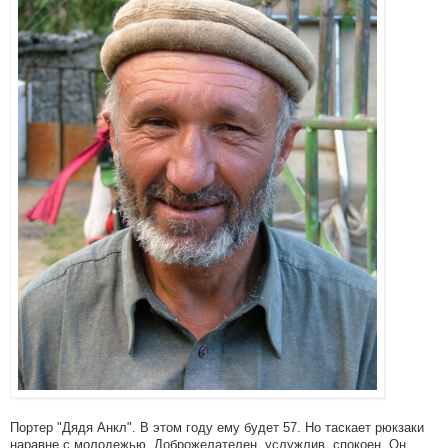
Портер "Дядя Анкл". В этом году ему будет 57. Но таскает рюкзаки
наравне с молодежью. Доброжелателен, услужлив, спокоен. Он