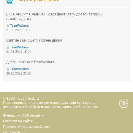
BIG CANOPY CAMPOUT 2023 фестиваль древонавтики и
гамаководства
TreeWalkers
21.06.2023 13:59
Снятие зависшего в кроне дрона
TreeWalkers
01.01.2023 15:00
Древонавтика с TreeWalkers
TreeWalkers
29.12.2022 22:28
© 1996—2026 Risk.ru
При полном или частичном использовании материалов
гиперссылка на risk.ru и автора материала обязательна.
Журнал «РИСК онсайт»
Реклама на сайте
Премия «Хрустальный пик»
О проекте