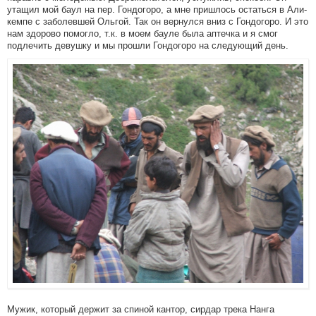
утащил мой баул на пер. Гондогоро, а мне пришлось остаться в Али-
кемпе с заболевшей Ольгой. Так он вернулся вниз с Гондогоро. И это
нам здорово помогло, т.к. в моем бауле была аптечка и я смог
подлечить девушку и мы прошли Гондогоро на следующий день.
Мужик, который держит за спиной кантор, сирдар трека Нанга