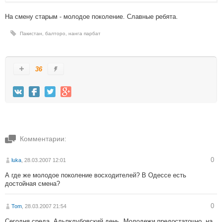
На смену старым - молодое поколение. Славные ребята.
Пакистан
,
балторо
,
нанга парбат
36
Комментарии:
0
luka
, 28.03.2007 12:01
А где же молодое поколение восходителей? В Одессе есть
достойная смена?
0
Tom
, 28.03.2007 21:54
Сегодня среда. Альпклубовский день. Молодежи предостаточно, на