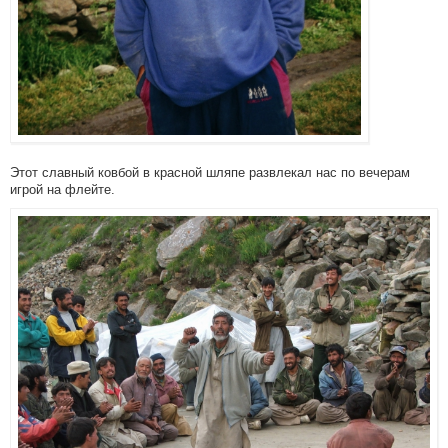
Этот славный ковбой в красной шляпе развлекал нас по вечерам
игрой на флейте.