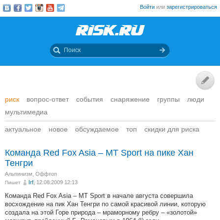
Войти
или
зарегистрироваться
риск
вопрос-ответ
события
снаряжение
группы
люди
мультимедиа
актуальное
новое
обсуждаемое
топ
скидки для риска
Команда Red Fox Asia – MT Sport на пике Хан
Тенгри
Альпинизм
,
Оффтоп
Irf
, 12.08.2009 12:13
Пишет
Команда Red Fox Asia – MT Sport в начале августа совершила
восхождение на пик Хан Тенгри по самой красивой линии, которую
создала на этой Горе природа – мраморному ребру – «золотой»