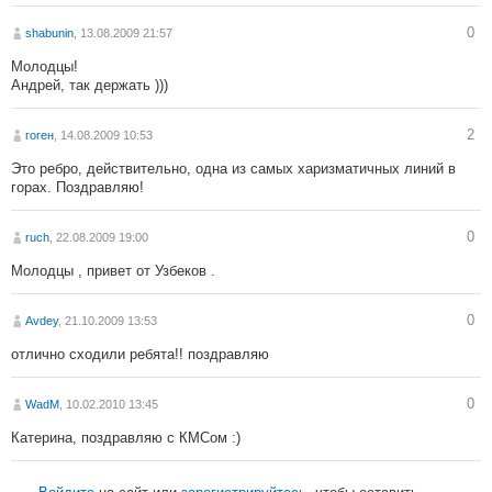
0
shabunin
, 13.08.2009 21:57
Молодцы!
Андрей, так держать )))
2
гоген
, 14.08.2009 10:53
Это ребро, действительно, одна из самых харизматичных линий в
горах. Поздравляю!
0
ruch
, 22.08.2009 19:00
Молодцы , привет от Узбеков .
0
Avdey
, 21.10.2009 13:53
отлично сходили ребята!! поздравляю
0
WadM
, 10.02.2010 13:45
Катерина, поздравляю с КМСом :)