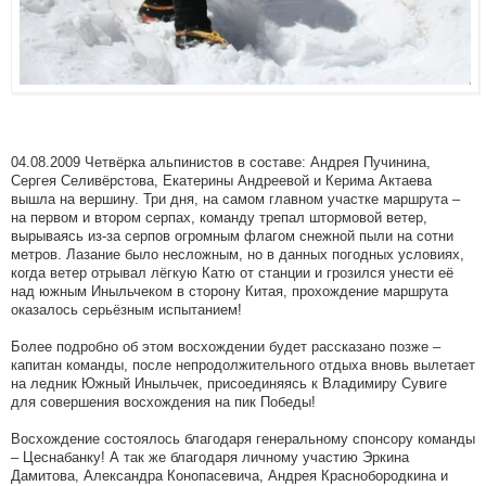
04.08.2009 Четвёрка альпинистов в составе: Андрея Пучинина,
Сергея Селивёрстова, Екатерины Андреевой и Керима Актаева
вышла на вершину. Три дня, на самом главном участке маршрута –
на первом и втором серпах, команду трепал штормовой ветер,
вырываясь из-за серпов огромным флагом снежной пыли на сотни
метров. Лазание было несложным, но в данных погодных условиях,
когда ветер отрывал лёгкую Катю от станции и грозился унести её
над южным Иныльчеком в сторону Китая, прохождение маршрута
оказалось серьёзным испытанием!
Более подробно об этом восхождении будет рассказано позже –
капитан команды, после непродолжительного отдыха вновь вылетает
на ледник Южный Иныльчек, присоединяясь к Владимиру Сувиге
для совершения восхождения на пик Победы!
Восхождение состоялось благодаря генеральному спонсору команды
– Цеснабанку! А так же благодаря личному участию Эркина
Дамитова, Александра Конопасевича, Андрея Краснобородкина и