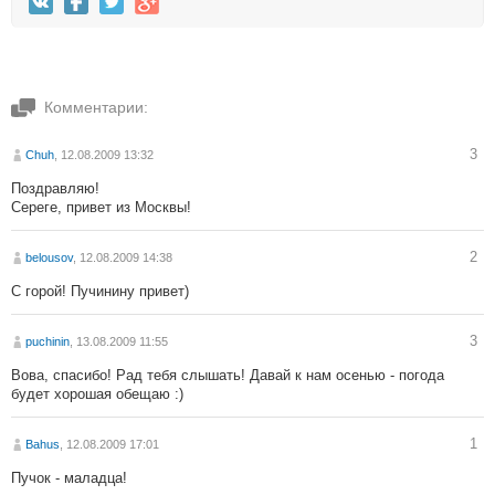
Комментарии:
3
Chuh
, 12.08.2009 13:32
Поздравляю!
Сереге, привет из Москвы!
2
belousov
, 12.08.2009 14:38
С горой! Пучинину привет)
3
puchinin
, 13.08.2009 11:55
Вова, спасибо! Рад тебя слышать! Давай к нам осенью - погода
будет хорошая обещаю :)
1
Bahus
, 12.08.2009 17:01
Пучок - маладца!