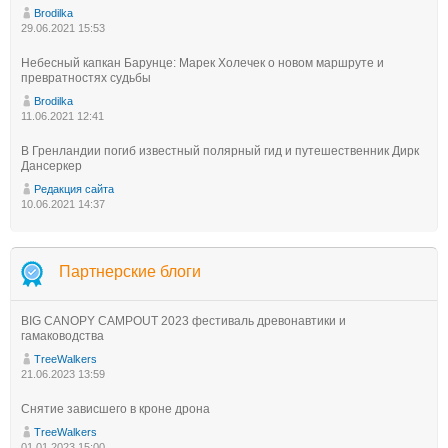
Brodilka
29.06.2021 15:53
Небесный капкан Барунце: Марек Холечек о новом маршруте и
превратностях судьбы
Brodilka
11.06.2021 12:41
В Гренландии погиб известный полярный гид и путешественник Дирк
Дансеркер
Редакция сайта
10.06.2021 14:37
Партнерские блоги
BIG CANOPY CAMPOUT 2023 фестиваль древонавтики и
гамаководства
TreeWalkers
21.06.2023 13:59
Снятие зависшего в кроне дрона
TreeWalkers
01.01.2023 15:00