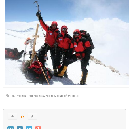
хан тенгри
,
red fox asia
,
red fox
,
андрей пучинин
97