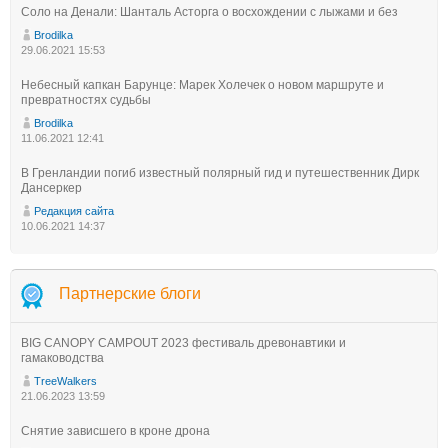
Соло на Денали: Шанталь Асторга о восхождении с лыжами и без
Brodilka
29.06.2021 15:53
Небесный капкан Барунце: Марек Холечек о новом маршруте и
превратностях судьбы
Brodilka
11.06.2021 12:41
В Гренландии погиб известный полярный гид и путешественник Дирк
Дансеркер
Редакция сайта
10.06.2021 14:37
Партнерские блоги
BIG CANOPY CAMPOUT 2023 фестиваль древонавтики и
гамаководства
TreeWalkers
21.06.2023 13:59
Снятие зависшего в кроне дрона