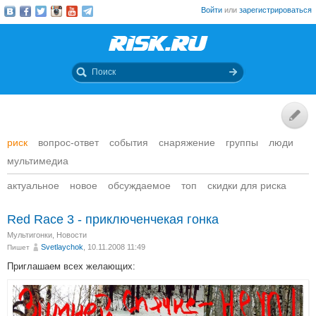
Войти
или
зарегистрироваться
риск
вопрос-ответ
события
снаряжение
группы
люди
мультимедиа
актуальное
новое
обсуждаемое
топ
скидки для риска
Red Race 3 - приключенчекая гонка
Мультигонки
,
Новости
Svetlaychok
, 10.11.2008 11:49
Пишет
Приглашаем всех желающих: