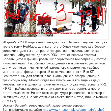
20 декабря 2008 года наша команда «Кант Deuter» представляет уже
третью гонку RedRace. Для кого-то это будет «тренировка в боевых
условиях», для кого-то просто интересная и «посильная» гонка, и
наверно, найдутся те, для кого RR3 – станет первым стартом.
Болельщиков и финишировавших спортсменов мы согреем у костра
и угостим чаем. Как обычно гонка сделана максимально доступной
для участников – минимум обязательного снаряжения, удобное
место старта, формат короткой шестичасовой гонки. Все КП
необязательны для взятия, этапы кольцевые с возвращением в
транзитную зону. Можно будет выступить как в команде из двух
человек, так и в одиночку. Вниманию тех, кто уже участвовал в RR1
и RR2 – районы проведения этих гонок мы не затронем, а место
старта изменится. Но при этом старт будет расположен в примерно
30 минутах езды на электричке от ближайшего метро, или на машине
от МКАД.
Этапы - беговой, велосипедный, закрепленые веревки.
Вся инофрмация на сайте
http://www.x-race.msk.ru/gamma/info.php?