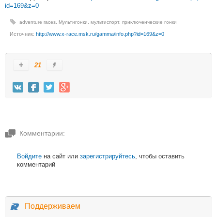
id=169&z=0
adventure races
,
Мультигонки
,
мультиспорт
,
приключенческие гонки
Источник:
http://www.x-race.msk.ru/gamma/info.php?id=169&z=0
21
Комментарии:
Войдите
на сайт или
зарегистрируйтесь
, чтобы оставить
комментарий
Поддерживаем