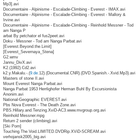
Mp3].avi
Documentaire - Alpinisme - Escalade-Climbing - Everest - IMAX.avi
Documentaire - Alpinisme - Escalade-Climbing - Everest - Mallory &
Irvine.avi
Documentaire - Alpinisme - Escalade-Climbing - Reinhold Messner - Tod
am Nanga P
arbat By petchator el fus2peet.avi
Doku - Messner - Tod am Nanga Parbat.avi
[Everest.Beyond.the.Limit]
[Everest_Severnaya_Stena]
G2.wmv
Jannu_DivX.avi
K2.(1992).Cd2.avi
k2.y.Makalu.-.(
9.de
.12).(Documental.CNR).(DVD.Spanish.-.Xvid.Mp3).avi
Masters of stone II.avi
Mount Everest Nanga Parbat.avi
Nanga Parbat 1953 Herrlighofer Herman Buhl By Excursionista
Anonim.avi
National-Geographic EVEREST.avi
Pbs Nova Everest - The Death Zone.avi
PBS.Hillary.and.Tenzing.XviD-AC3.www.mvgroup.org.avi
Reinhold Messner.mpg
Return 2 sender (climbing).avi
[Ski Porn]
Touching.The.Void.LIMITED.DVDRip.XViD-SCREAM.avi
verhojansk2005_big.avi