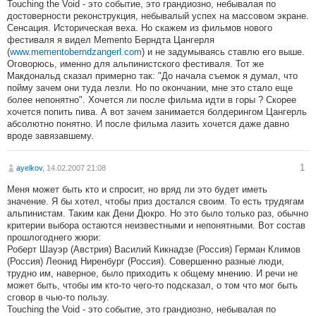
Touching the Void - это событие, это грандиозно, небывалая по
достоверности реконструкция, небывалый успех на массовом экране.
Сенсация. Историческая веха. Но скажем из фильмов нового
фестиваля я видел Memento Берндта Цангерля
(
www.mementoberndzangerl.com
) и не задумываясь ставлю его выше.
Оговорюсь, именно для альпинистского фестиваля. Тот же
Макдональд сказал примерно так: "До начала съемок я думал, что
пойму зачем они туда лезли. Но по окончании, мне это стало еще
более непонятно". Хочется ли после фильма идти в горы ? Скорее
хочется попить пива. А вот зачем занимается болдерингом Цангерль
абсолютно понятно. И после фильма лазить хочется даже давно
вроде завязавшему.
1
ayelkov
, 14.02.2007 21:08
Меня может быть кто и спросит, но вряд ли это будет иметь
значение. Я бы хотел, чтобы приз достался своим. То есть трудягам
альпинистам. Таким как Дени Дюкро. Но это было только раз, обычно
критерии выбора остаются неизвестными и непонятными. Вот состав
прошлогоднего жюри:
Роберт Шауэр (Австрия) Василий Кикнадзе (Россия) Герман Климов
(Россия) Леонид Ниренбург (Россия). Совершенно разные люди,
трудно им, наверное, было приходить к общему мнению. И речи не
может быть, чтобы им кто-то чего-то подсказал, о том что мог быть
сговор в чью-то пользу.
Touching the Void - это событие, это грандиозно, небывалая по