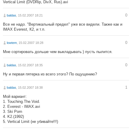
Vertical Limit (DVDRip, DivX, Rus).avi
0
baldas
, 15.02.2007 18:21
Все не надо. "Вертикальный предел" уже все видели. Также как и
IMAX Everest, К2, и т.п.
0
lowtem
, 15.02.2007 18:28
Мне сортировать дольше чем выкладывать:) пусть пылится.
0
baldas
, 15.02.2007 18:35
Ну и первая пятерка из всего этого? По ощущению?
1
baldas
, 15.02.2007 18:38
Мой вариант:
1. Touching.The.Void.
2. Everest - IMAX.avi
3. Ski Porn
4. K2.(1992)
5. Vertical Limit (не убивайте!!!)