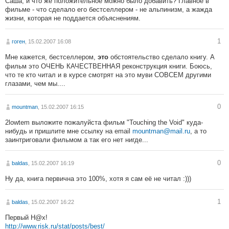
Саша, и что же положительное можно было добавить? Главное в
фильме - что сделало его бестселлером - не альпинизм, а жажда
жизни, которая не поддается объяснениям.
1
гоген
, 15.02.2007 16:08
Мне кажется, бестселлером,
обстоятельство сделало книгу. А
это
фильм это ОЧЕНЬ КАЧЕСТВЕННАЯ реконструкция книги. Боюсь,
что те кто читал и в курсе смотрят на это муви СОВСЕМ другими
глазами, чем мы....
0
mountman
, 15.02.2007 16:15
2lowtem выложите пожалуйста фильм "Touching the Void" куда-
нибудь и пришлите мне ссылку на email
mountman@mail.ru
, а то
заинтриговали фильмом а так его нет нигде...
0
baldas
, 15.02.2007 16:19
Ну да, книга первична это 100%, хотя я сам её не читал :)))
1
baldas
, 15.02.2007 16:22
Первый Н@х!
http://www.risk.ru/stat/posts/best/