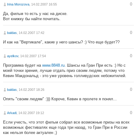
0
Irina Morozova
, 14.02.2007 16:55
Да, фильм то есть у нас на диске.
Вот книжку бы найти почитать.
0
baldas
, 14.02.2007 17:42
И как на "Вертикале", какие у него шансы? :) Что еще будет??
0
ayelkov
, 14.02.2007 17:54
Программа будет на
www.8848.ru
. Шансы на Гран При есть :) Но с
моей точки зрения, лучше отдать приз своим людям, потому что
Кевин Макдональд - это уже уровень голливудских небожитилей.
0
baldas
, 14.02.2007 18:26
Опять "своим людям" :))) Короче, Кевин в пролете я понял...
0
Arkadi
, 14.02.2007 19:12
Если учесть, что этот фильм собрал все возможные призы на всех
возможных фестивалях еще года три назад, то Гран При в России
как нельзя более актуален ;)