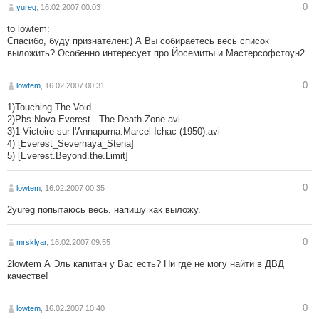
0
yureg
, 16.02.2007 00:03
to lowtem:
Спасибо, буду признателен:) А Вы собираетесь весь список
выложить? Особенно интересует про Йосемиты и Мастерсофстоун2
0
lowtem
, 16.02.2007 00:31
1)Touching.The.Void.
2)Pbs Nova Everest - The Death Zone.avi
3)1 Victoire sur l'Annapurna.Marcel Ichac (1950).avi
4) [Everest_Severnaya_Stena]
5) [Everest.Beyond.the.Limit]
0
lowtem
, 16.02.2007 00:35
2yureg попытаюсь весь. напишу как выложу.
0
mrsklyar
, 16.02.2007 09:55
2lowtem А Эль капитан у Вас есть? Ни где не могу найти в ДВД
качестве!
0
lowtem
, 16.02.2007 10:40