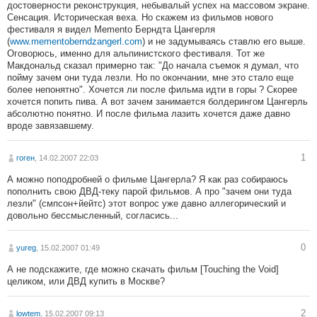
достоверности реконструкция, небывалый успех на массовом экране.
Сенсация. Историческая веха. Но скажем из фильмов нового
фестиваля я видел Memento Берндта Цангерля
(
www.mementoberndzangerl.com
) и не задумываясь ставлю его выше.
Оговорюсь, именно для альпинистского фестиваля. Тот же
Макдональд сказал примерно так: "До начала съемок я думал, что
пойму зачем они туда лезли. Но по окончании, мне это стало еще
более непонятно". Хочется ли после фильма идти в горы ? Скорее
хочется попить пива. А вот зачем занимается болдерингом Цангерль
абсолютно понятно. И после фильма лазить хочется даже давно
вроде завязавшему.
1
гоген
, 14.02.2007 22:03
А можно поподробней о фильме Цангерла? Я как раз собираюсь
пополнить свою ДВД-теку парой фильмов. А про "зачем они туда
лезли" (смпсон+йейтс) этот вопрос уже давно аллегорический и
довольно бессмысленный, согласись...
0
yureg
, 15.02.2007 01:49
А не подскажите, где можно скачать фильм [Touching the Void]
целиком, или ДВД купить в Москве?
2
lowtem
, 15.02.2007 09:13