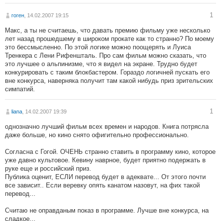
1
гоген
, 14.02.2007 19:15
Макс, а ты не считаешь, что давать премию фильму уже несколько
лет назад прошедшему в широком прокате как то странно? По моему
это бессмысленно. По этой логике можно поощерять и Луиса
Тренкера с Лени Рифеншталь. Про сам фильм можно сказать, что
это лучшее о альпинизме, что я видел на экране. Трудно будет
конкурировать с таким блокбастером. Гораздо логичней пускать его
вне конкурса, наверняка получит там какой нибудь приз зрительских
симпатий.
1
liana
, 14.02.2007 19:39
однозначно лучший фильм всех времен и народов. Книга потрясла
даже больше, но кино снято офигительно профессионально.
Согласна с Гогой. ОЧЕНЬ странно ставить в программу кино, которое
уже давно культовое. Кевину наврное, будет приятно подержать в
руке еще и российский приз.
Публика оценит, ЕСЛИ перевод будет в адеквате... От этого почти
все зависит.. Если веревку опять канатом назовут, на фих такой
перевод...
Считаю не оправданым показ в программе. Лучше вне конкурса, на
сладкое...