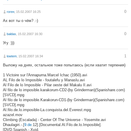
0
гоген
, 15.02.2007 16:25
Ах вот ты о чём? :-)
0
baldas
, 15.02.2007 16:30
Угу :)))
1
lowtem
, 15.02.2007 16:34
Выложу на днях, остальное тоже попытаюсь (если хватит терпения)
1 Victoire sur l'Annapurna.Marcel Ichac (1950).avi
AL Filo de lo Imposible - foutalefu y Manaslu.avi
Al Filo de lo Imposible - Pilar oeste del Makalu II.avi
Al filo de lo imposible.karakorum-CD2-(by Grinderman)(Spanishare.com)
[SVCD].mpg
Al filo de lo imposible.Karakorun-CD1-(by Grinderman)(Spanishare.com)
[SVCD].mpg
Al.filo.de.lo.imposible-La.conquista.del.Everest.mpg
azazel.mov
Climbing (Escalada) - Center Of The Universe - Yosemite.avi
Dhaulagiri.-.[
9.de
.12].[Documental.Al.Filo.de.lo.Imposible].
[DVD.Spanish.-.Xvid.