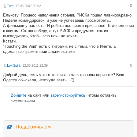
0
Tom
, 17.03.2007 00:52
Елькову. Процесс наполнения страниц РИСКа пошел лавинообразно.
Неделя командировок, и уже не успеваешь просмотреть..
А фильмов у нас есть. И ребята все время присылают. В дополнение
к книгам. Сотню соберу, а тут РИСК и придумает, как их
выкладывать, чтобы всю ночь не качать.
Кстати,
"Touching the Void" есть с титрами, не с теми, что в Инете, а
сделанные грамотными альпинистами.
0
LokiSpirit
, 12.03.2011 22:39
Добрый день, есть у кого-то книга в электронном варианте? Всю
Одессу обыскала, неоткуда взять...(((
Войдите
на сайт или
зарегистрируйтесь
, чтобы оставить
комментарий
Поддерживаем