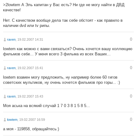
>2lowtem А Эль капитан у Вас есть? Ни где не могу найти в ДВД
качестве!
Нет. С качеством вообще дела так себе обстоят - как правило в
наличии dvd или tv рипы.
0
raven
, 19.02.2007 14:31
lowtem как можно с вами связаться? Очень хочется вашу коллекцию
фильмов себе... У меня всего 3 фильма из всех Ваших...
0
raven
, 19.02.2007 15:41
lowtem взамен могу предложить, ну например более 60 гигов
советских мультиков, ну очень хочется фильмов про горы... :)
0
raven
, 19.02.2007 15:43
Моя аська на всякий случай 1 7 0 3 8 1 5 8 5...
0
lowtem
, 19.02.2007 16:59
а моя - 119858, обращайтесь:)