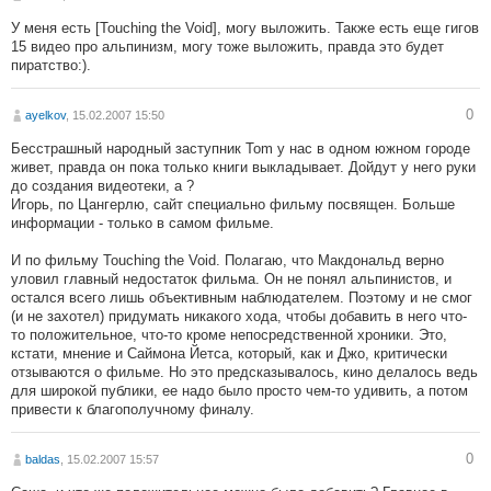
У меня есть [Touching the Void], могу выложить. Также есть еще гигов
15 видео про альпинизм, могу тоже выложить, правда это будет
пиратcтво:).
0
ayelkov
, 15.02.2007 15:50
Бесстрашный народный заступник Tom у нас в одном южном городе
живет, правда он пока только книги выкладывает. Дойдут у него руки
до создания видеотеки, а ?
Игорь, по Цангерлю, сайт специально фильму посвящен. Больше
информации - только в самом фильме.
И по фильму Touching the Void. Полагаю, что Макдональд верно
уловил главный недостаток фильма. Он не понял альпинистов, и
остался всего лишь объективным наблюдателем. Поэтому и не смог
(и не захотел) придумать никакого хода, чтобы добавить в него что-
то положительное, что-то кроме непосредственной хроники. Это,
кстати, мнение и Саймона Йетса, который, как и Джо, критически
отзываются о фильме. Но это предсказывалось, кино делалось ведь
для широкой публики, ее надо было просто чем-то удивить, а потом
привести к благополучному финалу.
0
baldas
, 15.02.2007 15:57