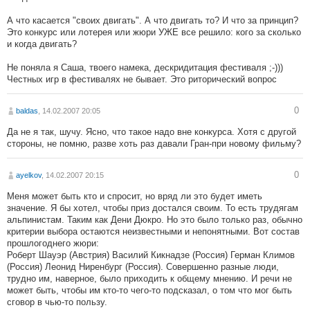
А что касается "своих двигать". А что двигать то? И что за принцип?
Это конкурс или лотерея или жюри УЖЕ все решило: кого за сколько
и когда двигать?
Не поняла я Саша, твоего намека, дескридитация фестиваля ;-)))
Честных игр в фестивалях не бывает. Это риторический вопрос
0
baldas
, 14.02.2007 20:05
Да не я так, шучу. Ясно, что такое надо вне конкурса. Хотя с другой
стороны, не помню, разве хоть раз давали Гран-при новому фильму?
0
ayelkov
, 14.02.2007 20:15
Меня может быть кто и спросит, но вряд ли это будет иметь
значение. Я бы хотел, чтобы приз достался своим. То есть трудягам
альпинистам. Таким как Дени Дюкро. Но это было только раз, обычно
критерии выбора остаются неизвестными и непонятными. Вот состав
прошлогоднего жюри:
Роберт Шауэр (Австрия) Василий Кикнадзе (Россия) Герман Климов
(Россия) Леонид Ниренбург (Россия). Совершенно разные люди,
трудно им, наверное, было приходить к общему мнению. И речи не
может быть, чтобы им кто-то чего-то подсказал, о том что мог быть
сговор в чью-то пользу.