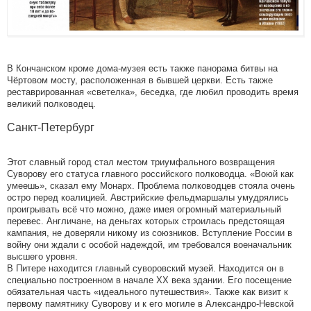
В Кончанском кроме дома-музея есть также панорама битвы на
Чёртовом мосту, расположенная в бывшей церкви. Есть также
реставрированная «светелка», беседка, где любил проводить время
великий полководец.
Санкт-Петербург
Этот славный город стал местом триумфального возвращения
Суворову его статуса главного российского полководца. «Воюй как
умеешь», сказал ему Монарх. Проблема полководцев стояла очень
остро перед коалицией. Австрийские фельдмаршалы умудрялись
проигрывать всё что можно, даже имея огромный материальный
перевес. Англичане, на деньгах которых строилась предстоящая
кампания, не доверяли никому из союзников. Вступление России в
войну они ждали с особой надеждой, им требовался военачальник
высшего уровня.
В Питере находится главный суворовский музей. Находится он в
специально построенном в начале ХХ века здании. Его посещение
обязательная часть «идеального путешествия». Также как визит к
первому памятнику Суворову и к его могиле в Александро-Невской