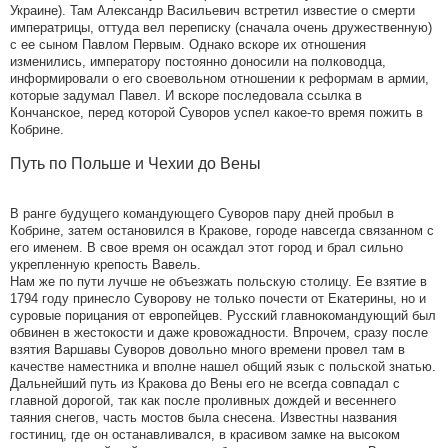
Украине). Там Александр Васильевич встретил известие о смерти
императрицы, оттуда вел переписку (сначала очень дружественную)
с ее сыном Павлом Первым. Однако вскоре их отношения
изменились, императору постоянно доносили на полководца,
информировали о его своевольном отношении к реформам в армии,
которые задумал Павел. И вскоре последовала ссылка в
Кончанское, перед которой Суворов успел какое-то время пожить в
Кобрине.
Путь по Польше и Чехии до Вены
В ранге будущего командующего Суворов пару дней пробыл в
Кобрине, затем остановился в Кракове, городе навсегда связанном с
его именем. В свое время он осаждал этот город и брал сильно
укрепленную крепость Вавель.
Нам же по пути лучше не объезжать польскую столицу. Ее взятие в
1794 году принесло Суворову не только почести от Екатерины, но и
суровые порицания от европейцев. Русский главнокомандующий был
обвинен в жестокости и даже кровожадности. Впрочем, сразу после
взятия Варшавы Суворов довольно много времени провел там в
качестве наместника и вполне нашел общий язык с польской знатью.
Дальнейший путь из Кракова до Вены его не всегда совпадал с
главной дорогой, так как после проливных дождей и весеннего
таяния снегов, часть мостов была снесена. Известны названия
гостиниц, где он останавливался, в красивом замке на высоком