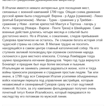
В Италии имеется немало интересных для посещения мест,
связанных с военной кампанией 1799 года. Общая схема движения
русской армии была следующей: Верона - р.Адда (сражение) - Лекко
(взятый Багратионом) - Милан - Турин - сражение у р.Треббия -
сражение у Нови - взятие крепостей Мантуя и Тортона - лагерь у
Асти - переход (Новара - Варезе - Понте Треза) в Швейцарию. Сами
военные действия длились четыре месяца и событий было
достаточно много. Но в Италии, к сожалению, следов пребывания
Суворова практически не осталось. Уж слишком богата история этой
чудесной страны на события. В Милане трудно не посетить
находящийся в самом центре главный католический собор. На его
ступенях великий полководец при огромном скоплении народа
склонился к руке местного епископа. Столица Ломбардии тогда
шумно праздновала изгнание французов. Через год туда вернулся
Бонапарт и праздник был еще более веселым и пышным.
Итальянцам не занимать умения радоваться жизни, хотя и тогда
войны приносили разорение и страдания простым людям. Так или
иначе, в 1799 году вся Северная Италия усилиями объединенных
войск коалиции перешла под управление австрийцев, которым
независимый и своенравный Суворов сразу же стал ощутимой
помехой. Кстати, за эту кампанию фельдмаршал получил очень
почетный титул Князя Италийского, который передавался по
наследству его потомкам по мужской линии.