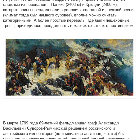
сложные из перевалов -- Паникс (2403 м) и Крюцли (2400 м), --
которые воины преодолевали в условиях холодной и снежной осени
(климат тогда был намного суровее), вполне можно считать
категорийными. А более простые перевалы, где были пешеходные
тропы, приходилось преодолевать в жарких схватках с противником.
В марте 1799 года 69-летний фельдмаршал граф Александр
Васильевич Суворов-Рымникский решением российского и
австрийского императоров (по инициативе англичан, кстати) был
назначен главнокомандующим объединенной армией союзников в