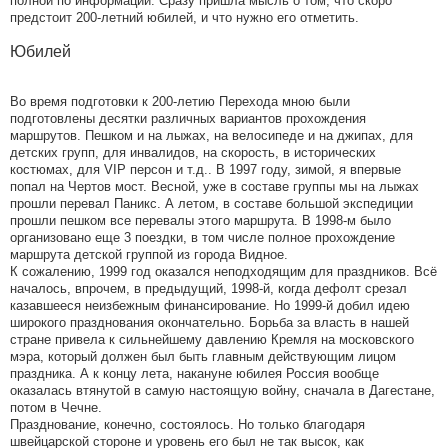
полной по информации. Сразу пришла мысль о том, что скоро
предстоит 200-летний юбилей, и что нужно его отметить.
Юбилей
Во время подготовки к 200-летию Перехода мною были
подготовлены десятки различных вариантов прохождения
маршрутов. Пешком и на лыжах, на велосипеде и на джипах, для
детских групп, для инвалидов, на скорость, в исторических
костюмах, для VIP персон и т.д.. В 1997 году, зимой, я впервые
попал на Чертов мост. Весной, уже в составе группы мы на лыжах
прошли перевал Паникс. А летом, в составе большой экспедиции
прошли пешком все перевалы этого маршрута. В 1998-м было
организовано еще 3 поездки, в том числе полное прохождение
маршрута детской группой из города Видное.
К сожалению, 1999 год оказался неподходящим для праздников. Всё
началось, впрочем, в предыдущий, 1998-й, когда дефолт срезал
казавшееся неизбежным финансирование. Но 1999-й добил идею
широкого празднования окончательно. Борьба за власть в нашей
стране привела к сильнейшему давлению Кремля на московского
мэра, который должен был быть главным действующим лицом
праздника. А к концу лета, накануне юбилея Россия вообще
оказалась втянутой в самую настоящую войну, сначала в Дагестане,
потом в Чечне.
Празднование, конечно, состоялось. Но только благодаря
швейцарской стороне и уровень его был не так высок, как