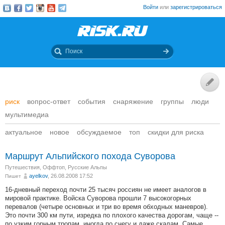
Войти
или
зарегистрироваться
риск
вопрос-ответ
события
снаряжение
группы
люди
мультимедиа
актуальное
новое
обсуждаемое
топ
скидки для риска
Маршрут Альпийского похода Суворова
Путешествия
,
Оффтоп
,
Русские Альпы
ayelkov
, 26.08.2008 17:52
Пишет
16-дневный переход почти 25 тысяч россиян не имеет аналогов в
мировой практике. Войска Суворова прошли 7 высокогорных
перевалов (четыре основных и три во время обходных маневров).
Это почти 300 км пути, изредка по плохого качества дорогам, чаще --
по узким горным тропам, иногда по снегу и даже скалам. Самые