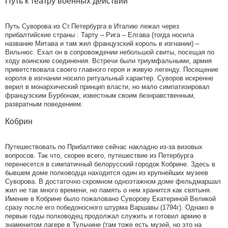
Путь к театру военных действий
Путь Суворова из Ст.Петербурга в Италию лежал через
прибалтийские страны : Тарту – Рига – Елгава (тогда носила
название Митава и там жил французский король в изгнании) –
Вильнюс. Ехал он в сопровождении небольшой свиты, посещая по
ходу воинские соединения. Встречи были триумфальными, армия
приветствовала своего главного героя и живую легенду. Посещение
короля в изгнании носило ритуальный характер. Суворов искренне
верил в монархический принцип власти, но мало симпатизировал
французским Бурбонам, известным своим безнравственным,
развратным поведением.
Кобрин
Путешествовать по Прибалтике сейчас накладно из-за визовых
вопросов. Так что, скорее всего, путешествие из Петербурга
перенесется в симпатичный белорусский городок Кобрине. Здесь в
бывшем доме полководца находится один из крупнейших музеев
Суворова. В достаточно скромном одноэтажном доме фельдмаршал
жил не так много времени, но память о нем хранится как святыня.
Имение в Кобрине было пожаловано Суворову Екатериной Великой
сразу после его победоносного штурма Варшавы (1794г). Однако в
первые годы полководец продолжал служить и готовил армию в
знаменитом лагере в Тульчине (там тоже есть музей, но это на