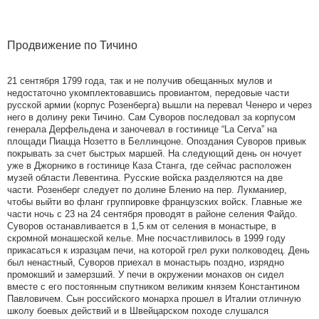
Продвижение по Тичино
21 сентября 1799 года, так и не получив обещанных мулов и
недостаточно укомплектовавшись провиантом, передовые части
русской армии (корпус Розенберга) вышли на перевал Ченеро и через
него в долину реки Тичино. Сам Суворов последовал за корпусом
генерала Дерфельдена и заночевал в гостинице “La Cerva” на
площади Пиацца Нозетто в Беллинцоне. Опоздания Суворов привык
покрывать за счет быстрых маршей. На следующий день он ночует
уже в Джорнико в гостинице Каза Станга, где сейчас расположен
музей области Левентина. Русские войска разделяются на две
части. Розенберг следует по долине Бленио на пер. Лукманиер,
чтобы выйти во фланг группировке французских войск. Главные же
части ночь с 23 на 24 сентября проводят в районе селения Файдо.
Суворов останавливается в 1,5 км от селения в монастыре, в
скромной монашеской келье. Мне посчастливилось в 1999 году
прикасаться к изразцам печи, на которой грел руки полководец. День
был ненастный, Суворов приехал в монастырь поздно, изрядно
промокший и замерзший. У печи в окружении монахов он сидел
вместе с его постоянным спутником великим князем Константином
Павловичем. Сын российского монарха прошел в Италии отличную
школу боевых действий и в Швейцарском походе слушался