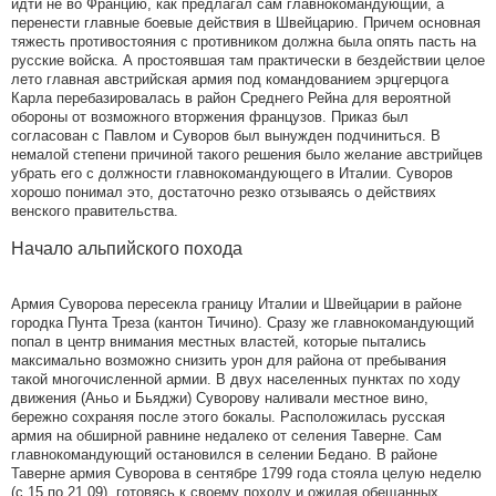
идти не во Францию, как предлагал сам главнокомандующий, а
перенести главные боевые действия в Швейцарию. Причем основная
тяжесть противостояния с противником должна была опять пасть на
русские войска. А простоявшая там практически в бездействии целое
лето главная австрийская армия под командованием эрцгерцога
Карла перебазировалась в район Среднего Рейна для вероятной
обороны от возможного вторжения французов. Приказ был
согласован с Павлом и Суворов был вынужден подчиниться. В
немалой степени причиной такого решения было желание австрийцев
убрать его с должности главнокомандующего в Италии. Суворов
хорошо понимал это, достаточно резко отзываясь о действиях
венского правительства.
Начало альпийского похода
Армия Суворова пересекла границу Италии и Швейцарии в районе
городка Пунта Треза (кантон Тичино). Сразу же главнокомандующий
попал в центр внимания местных властей, которые пытались
максимально возможно снизить урон для района от пребывания
такой многочисленной армии. В двух населенных пунктах по ходу
движения (Аньо и Бьяджи) Суворову наливали местное вино,
бережно сохраняя после этого бокалы. Расположилась русская
армия на обширной равнине недалеко от селения Таверне. Сам
главнокомандующий остановился в селении Бедано. В районе
Таверне армия Суворова в сентябре 1799 года стояла целую неделю
(с 15 по 21.09), готовясь к своему походу и ожидая обещанных