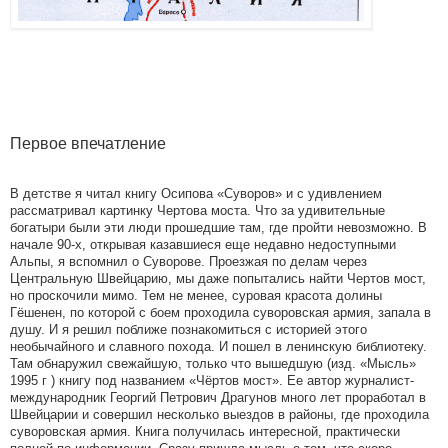
Первое впечатление
В детстве я читал книгу Осипова «Суворов» и с удивлением
рассматривал картинку Чертова моста. Что за удивительные
богатыри были эти люди прошедшие там, где пройти невозможно. В
начале 90-х, открывая казавшиеся еще недавно недоступными
Альпы, я вспомнил о Суворове. Проезжая по делам через
Центральную Швейцарию, мы даже попытались найти Чертов мост,
но проскочили мимо. Тем не менее, суровая красота долины
Гёшенен, по которой с боем проходила суворовская армия, запала в
душу. И я решил поближе познакомиться с историей этого
необычайного и славного похода. И пошел в ленинскую библиотеку.
Там обнаружил свежайшую, только что вышедшую (изд. «Мысль»
1995 г ) книгу под названием «Чёртов мост». Ее автор журналист-
международник Георгий Петрович Драгунов много лет проработал в
Швейцарии и совершил несколько выездов в районы, где проходила
суворовская армия. Книга получилась интересной, практически