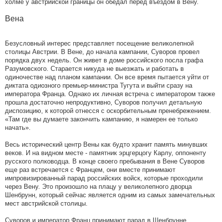
холме у австрийской границы он обедал перед въездом в Вену.
Вена
Безусловный интерес представляет посещение великолепной
столицы Австрии. В Вене, до начала кампании, Суворов провел
порядка двух недель. Он живет в доме российского посла графа
Разумовского. Старается никуда не выезжать и работать в
одиночестве над планом кампании. Он все время пытается уйти от
диктата одиозного премьер-министра Тугута и выйти сразу на
императора Франца. Однако их личная встреча с императором также
прошла достаточно непродуктивно, Суворов получил детальную
диспозицию, к которой отнесся с оскорбительным пренебрежением.
«Там где вы думаете закончить кампанию, я намерен ее только
начать».
Весь исторический центр Вены как будто хранит память минувших
веков. И на видном месте - памятник эрцгерцогу Карлу, оппоненту
русского полководца. В конце своего пребывания в Вене Суворов
еще раз встречается с Францем, они вместе принимают
импровизированный парад российских войск, которые проходили
через Вену. Это произошло на плацу у великолепного дворца
Шенбрунн, который сейчас является одним из самых замечательных
мест австрийской столицы.
Суворов и император Франц принимают парад в Шенбрунне