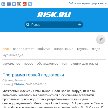
Войти
или
зарегистрироваться
риск
вопрос-ответ
события
снаряжение
группы
люди
мультимедиа
актуальное
новое
обсуждаемое
топ
скидки для риска
Программа горной подготовки
Оффтоп
,
Реклама
Olebelus
, 08.05.2008 00:18
Пишет
Уважаемый Алексей Овчинников! Если Вас не затруднит и это
возможно, хотелось бы ознакомиться с основными аспектами
программы горной подготовки разрабатываемой вами для
спецподразделений. Меня зовут Олег Белоус. Я Преподаю в Санкт-
Петербургском военном институте внутренних войск МВД России. И