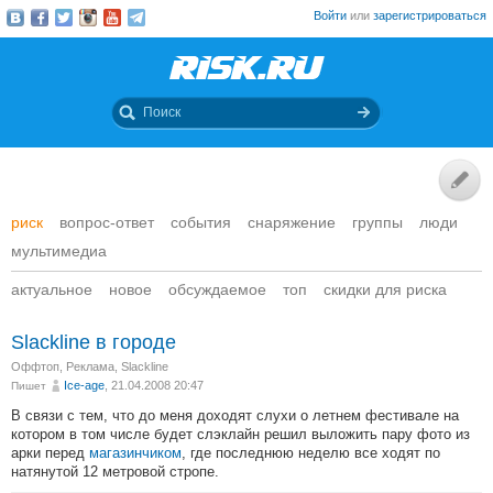
Войти
или
зарегистрироваться
риск
вопрос-ответ
события
снаряжение
группы
люди
мультимедиа
актуальное
новое
обсуждаемое
топ
скидки для риска
Slackline в городе
Оффтоп
,
Реклама
,
Slackline
Ice-age
, 21.04.2008 20:47
Пишет
В связи с тем, что до меня доходят слухи о летнем фестивале на
котором в том числе будет слэклайн решил выложить пару фото из
арки перед
магазинчиком
, где последнюю неделю все ходят по
натянутой 12 метровой стропе.