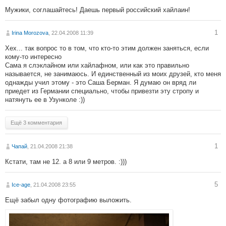
Мужики, соглашайтесь! Даешь первый российский хайлаин!
1
Irina Morozova
, 22.04.2008 11:39
Хех... так вопрос то в том, что кто-то этим должен заняться, если
кому-то интересно
Сама я слэклайном или хайлафном, или как это правильно
называется, не занимаюсь. И единственный из моих друзей, кто меня
однажды учил этому - это Саша Берман. Я думаю он вряд ли
приедет из Германии специально, чтобы привезти эту стропу и
натянуть ее в Узунколе :))
Ещё 3 комментария
1
Чапай
, 21.04.2008 21:38
Кстати, там не 12. а 8 или 9 метров. :)))
5
Ice-age
, 21.04.2008 23:55
Ещё забыл одну фотографию выложить.