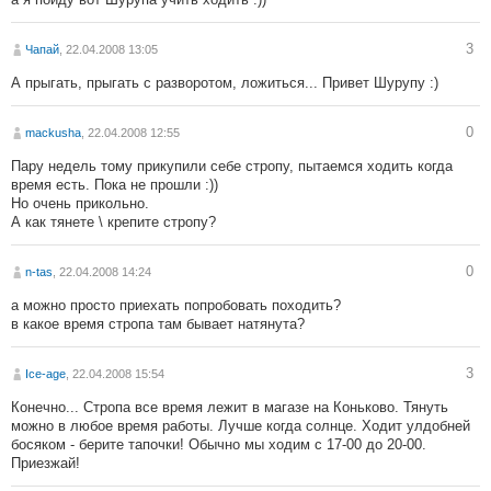
3
Чапай
, 22.04.2008 13:05
А прыгать, прыгать с разворотом, ложиться... Привет Шурупу :)
0
mackusha
, 22.04.2008 12:55
Пару недель тому прикупили себе стропу, пытаемся ходить когда
время есть. Пока не прошли :))
Но очень прикольно.
А как тянете \ крепите стропу?
0
n-tas
, 22.04.2008 14:24
а можно просто приехать попробовать походить?
в какое время стропа там бывает натянута?
3
Ice-age
, 22.04.2008 15:54
Конечно... Стропа все время лежит в магазе на Коньково. Тянуть
можно в любое время работы. Лучше когда солнце. Ходит улдобней
босяком - берите тапочки! Обычно мы ходим с 17-00 до 20-00.
Приезжай!