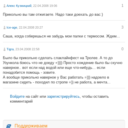
1
Алекс Кузмицкий
, 22.04.2008 19:06
Прикольно вы там отжигаете. Надо таки доехать до вас:)
3
Ice-age
, 22.04.2008 20:27
Саша, когда соберешься не забудь мои палки с термосом. Ждем...
0
Tigra
, 23.04.2008 22:58
Было бы прикольно сделать слаклайнфест на Тролее. А то до
Узункола боюсь что не доеду =)))) Просто хождение было бы скучно
наверное.. вот если над водой или еще что-нибудь... если
понадобится помощь - зовите.
А вообще прикольно наверное у Вас работать =))) надоело в
магазине сидеть - походил по стропе =)) не работа, а мечта...
Войдите
на сайт или
зарегистрируйтесь
, чтобы оставить
комментарий
Поддерживаем