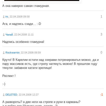
А она наверно самая гламурная.
1
irs
, 22.04.2008 09:58
Ага, и надпиcь сзади… :-D
3
Чапай
, 22.04.2008 11:11
Надпись особенно гламурна!
0
Rockwarrior
, 22.04.2008 09:59
Круто! В Карелии кстати над озерами потренироватья можно, да и
пару массивов есть, где стропу натянуть можно! В прошлом году
тянули- забавное катати зрелище!
Респект !
:-)
-1
DELETED
, 22.04.2008 12:27
А развороты? а две ноги на стропе и руки в карманы?
а я пойду вот Шурупа учить ходить :))