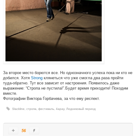
За второе место борются все. Но однозначного успеха пока ни кто не
добился. Хотя
Strong
клянеться что уже смогла два раза пройти
туда-обратно. Тут все зависит от настроения. Появилось даже
выражение: “Стропа не пустила!”.Будет время приходите! Походим
вместе.
Фотографии Виктора Горбачева, за что ему респект.
Slackline
,
стропа
,
фестиваль
,
4apay
,
Ледниковый период
56