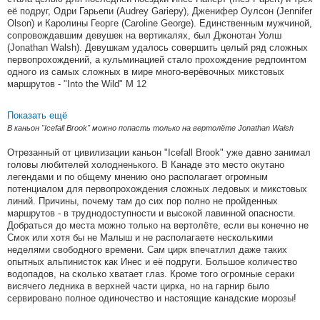
её подруг, Одри Гарьепи (Audrey Gariepy), Дженифер Оулсон (Jennifer
Olson) и Каролины Георге (Caroline George). Единственным мужчиной,
сопровождавшим девушек на вертикалях, был Джонотан Уолш
(Jonathan Walsh). Девушкам удалось совершить целый ряд сложных
первопрохождений, а кульминацией стало прохождение редпоинтом
одного из самых сложных в мире много-верёвочных микстовых
маршрутов - "Into the Wild" M 12
Показать ещё
В каньон "Icefall Brook" можно попасть только на вертолёте Jonathan Walsh
Отрезанный от цивилизации каньон "Icefall Brook" уже давно занимал
головы любителей холодненького. В Канаде это место окутано
легендами и по общему мнению оно располагает огромным
потенциалом для первопрохождения сложных ледовых и микстовых
линий. Причины, почему там до сих пор полно не пройденных
маршрутов - в труднодоступности и высокой лавинной опасности.
Добраться до места можно только на вертолёте, если вы конечно не
Смок или хотя бы не Малыш и не располагаете несколькими
неделями свободного времени. Сам цирк впечатлил даже таких
опытных альпинисток как Инес и её подруги. Большое количество
водопадов, на сколько хватает глаз. Кроме того огромные сераки
висячего ледника в верхней части цирка, но на гарнир было
сервировано полное одиночество и настоящие канадские морозы!