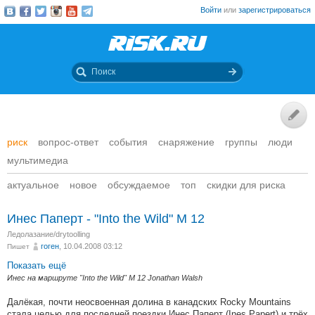
Войти
или
зарегистрироваться
риск
вопрос-ответ
события
снаряжение
группы
люди
мультимедиа
актуальное
новое
обсуждаемое
топ
скидки для риска
Инес Паперт - "Into the Wild" M 12
Ледолазание/drytoolling
гоген
, 10.04.2008 03:12
Пишет
Показать ещё
Инес на маршруте "Into the Wild" M 12 Jonathan Walsh
Далёкая, почти неосвоенная долина в канадских Rocky Mountains
стала целью для последней поездки Инес Паперт (Ines Papert) и трёх