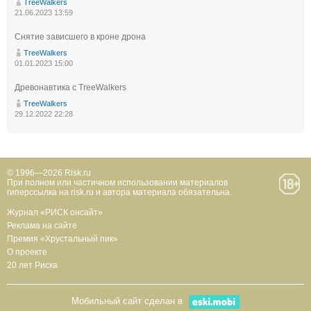
TreeWalkers
21.06.2023 13:59
Снятие зависшего в кроне дрона
TreeWalkers
01.01.2023 15:00
Древонавтика с TreeWalkers
TreeWalkers
29.12.2022 22:28
© 1996—2026 Risk.ru
При полном или частичном использовании материалов
гиперссылка на risk.ru и автора материала обязательна.
Журнал «РИСК онсайт»
Реклама на сайте
Премия «Хрустальный пик»
О проекте
20 лет Риска
Мобильный сайт сделан в