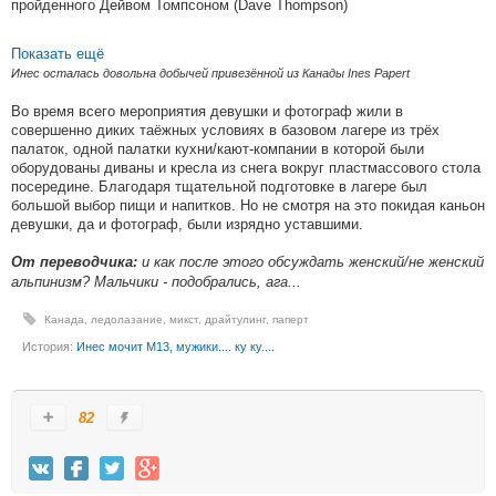
пройденного Дейвом Томпсоном (Dave Thompson)
Показать ещё
Инес осталась довольна добычей привезённой из Канады Ines Papert
Во время всего мероприятия девушки и фотограф жили в
совершенно диких таёжных условиях в базовом лагере из трёх
палаток, одной палатки кухни/кают-компании в которой были
оборудованы диваны и кресла из снега вокруг пластмассового стола
посередине. Благодаря тщательной подготовке в лагере был
большой выбор пищи и напитков. Но не смотря на это покидая каньон
девушки, да и фотограф, были изрядно уставшими.
и как после этого обсуждать женский/не женский
От переводчика:
альпинизм? Мальчики - подобрались, ага...
Канада
,
ледолазание
,
микст
,
драйтулинг
,
паперт
История:
Инес мочит М13, мужики.... ку ку....
82