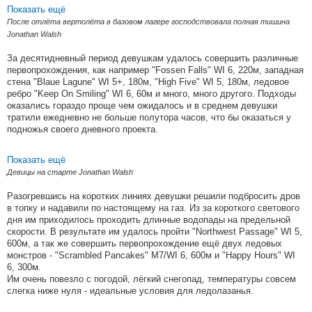
Показать ещё
После отлёта вертолёта в базовом лагере господствовала полная тишина
Jonathan Walsh
За десятидневный период девушкам удалось совершить различные
первопрохождения, как например "Fossen Falls" WI 6, 220м, западная
стена "Blaue Lagune" WI 5+, 180м, "High Five" WI 5, 180м, ледовое
ребро "Keep On Smiling" WI 6, 60м и много, много другого. Подходы
оказались гораздо проще чем ожидалось и в среднем девушки
тратили ежедневно не больше полутора часов, что бы оказаться у
подножья своего дневного проекта.
Показать ещё
Девицы на старте Jonathan Walsh
Разогревшись на коротких линиях девушки решили подбросить дров
в топку и надавили по настоящему на газ. Из за короткого светового
дня им приходилось проходить длинные водопады на предельной
скорости. В результате им удалось пройти "Northwest Passage" WI 5,
600м, а так же совершить первопрохождение ещё двух ледовых
монстров - "Scrambled Pancakes" M7/WI 6, 600м и "Happy Hours" WI
6, 300м.
Им очень повезло с погодой, лёгкий снегопад, температуры совсем
слегка ниже нуля - идеальные условия для ледолазанья.