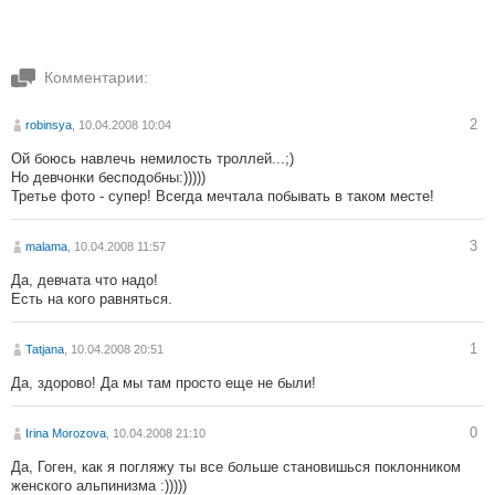
Комментарии:
2
robinsya
, 10.04.2008 10:04
Ой боюсь навлечь немилость троллей...;)
Но девчонки бесподобны:)))))
Третье фото - супер! Всегда мечтала побывать в таком месте!
3
malama
, 10.04.2008 11:57
Да, девчата что надо!
Есть на кого равняться.
1
Tatjana
, 10.04.2008 20:51
Да, здорово! Да мы там просто еще не были!
0
Irina Morozova
, 10.04.2008 21:10
Да, Гоген, как я погляжу ты все больше становишься поклонником
женского альпинизма :)))))