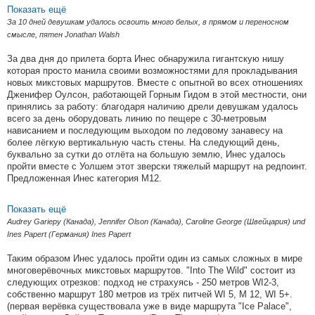
Показать ещё
За 10 дней девушкам удалось освоить много белых, в прямом и переносном
смысле, пятен Jonathan Walsh
За два дня до прилета борта Инес обнаружила гигантскую нишу
которая просто манила своими возможностями для прокладывания
новых микстовых маршрутов. Вместе с опытной во всех отношениях
Дженифер Оулсон, работающей Горным Гидом в этой местности, они
принялись за работу: благодаря наличию дрели девушкам удалось
всего за день оборудовать линию по пещере с 30-метровым
нависанием и последующим выходом по ледовому занавесу на
более лёгкую вертикальную часть стены. На следующий день,
буквально за сутки до отлёта на большую землю, Инес удалось
пройти вместе с Уолшем этот зверски тяжелый маршрут на редпоинт.
Предложенная Инес категория М12.
Показать ещё
Audrey Gariepy (Канада), Jennifer Olson (Канада), Caroline George (Швейцария) und
Ines Papert (Германия) Ines Papert
Таким образом Инес удалось пройти один из самых сложных в мире
многоверёвочных микстовых маршрутов. "Into The Wild" состоит из
следующих отрезков: подход не страхуясь - 250 метров WI2-3,
собственно маршрут 180 метров из трёх питчей WI 5, M 12, WI 5+.
(первая верёвка существовала уже в виде маршрута "Ice Palace",