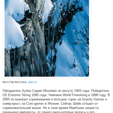
Фото Flip McCririck,
rasc.ru
Обладатель Кубка Copper Mountain по могулу 1993 года, Победитель
US Extreme Skiing 1995 года, Чемпион World Freeskiing в 1998 году. В
2000 он выиграл соревнования в больших горах на Gravity Games и
скиер-кросс на Core games в Японии. Сейчас Шейн отошел от
соревновательной жизни. Но в свое время МакКонки запросто
показывал маршруты, от одного вида которых волосы у его