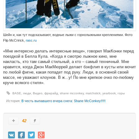
Шейн и, как тут подсказывают, водные лыжи с горнолыжными креплениями. Фото
Flip McCririck,
rasc.ru
«Мне интересно делать интересные вещи», говорил МакКонки перед
поездкой в Белла Кула. «Когда я смотрю лыжное кино, мне
накласть, кто там самый стильный, а кто – самый техничный. Мне
нравится, когда Джон МакМюррей делает бэкфлип в кусты или мочит
по любой фигне, какая попадет под руку. Люди, в основной своей
массе, не уважают клоунов. В ж...у! По мне крепкое очко по-любому
круче всякого стиля».
BASE
,
люди
,
Видео
,
фрирайд
,
shane mcconkey
,
matchstick
,
yearbook
,
горы
История:
В честь выпавшего вчера снега: Shane McConkey!!!!!
42