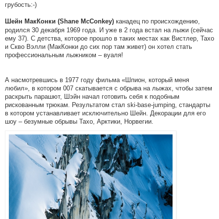
грубость:-)
канадец по происхождению,
Шейн МакКонки (Shane McConkey)
родился 30 декабря 1969 года. И уже в 2 года встал на лыжи (сейчас
ему 37). С детства, которое прошло в таких местах как Вистлер, Тахо
и Скво Вэлли (МакКонки до сих пор там живет) он хотел стать
профессиональным лыжником – вуаля!
А насмотревшись в 1977 году фильма «Шпион, который меня
любил», в котором 007 скатывается с обрыва на лыжах, чтобы затем
раскрыть парашют, Шэйн начал готовить себя к подобным
рискованным трюкам. Результатом стал ski-base-jumping, стандарты
в котором устанавливает исключительно Шейн. Декорации для его
шоу – безумные обрывы Тахо, Арктики, Норвегии.