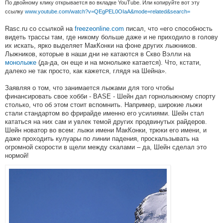
По двойному клику открывается во вкладке YouTube. Или копируйте вот эту
ссылку
www.youtube.com/watch?v=QEgPEL0OIaA&mode=related&search=
Rasc.ru со ссылкой на
freezeonline.com
писал, что «его способность
видеть трассы там, где никому больше даже и не приходило в голову
их искать, ярко выделяет МакКонки на фоне других лыжников.
Лыжников, которые в наши дни не катаются в Скво Вэлли на
монолыже
(да-да, он еще и на монолыже катается). Что, кстати,
далеко не так просто, как кажется, глядя на Шейна».
Заявляя о том, что занимается лыжами для того чтобы
финансировать свое хобби - BASE - Шейн дал горнолыжному спорту
столько, что об этом стоит вспомнить. Например, широкие лыжи
стали стандартом во фрирайде именно его усилиями. Шейн стал
кататься на них сам и увлек темой других продвинутых райдеров.
Шейн новатор во всем: лыжи имени МакКонки, трюки его имени, и
даже проходить кулуары по линии падения, проскальзывать на
огромной скорости в щели между скалами – да, Шейн сделал это
нормой!