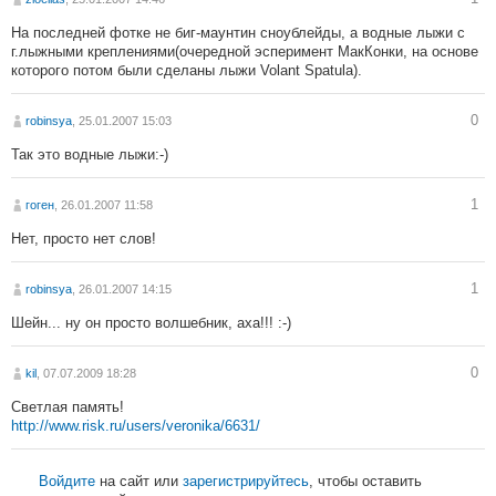
На последней фотке не биг-маунтин сноублейды, а водные лыжи с
г.лыжными креплениями(очередной эсперимент МакКонки, на основе
которого потом были сделаны лыжи Volant Spatula).
0
robinsya
, 25.01.2007 15:03
Так это водные лыжи:-)
1
гоген
, 26.01.2007 11:58
Нет, просто нет слов!
1
robinsya
, 26.01.2007 14:15
Шейн... ну он просто волшебник, аха!!! :-)
0
kil
, 07.07.2009 18:28
Светлая память!
http://www.risk.ru/users/veronika/6631/
Войдите
на сайт или
зарегистрируйтесь
, чтобы оставить