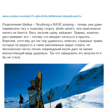
www.youtube.com/watch?v=g8sx5zBxmb8&mode=related&search=
Развлечения Шейна – Skydiving и BASE jumping – теперь уже даже
перевесили тягу к лыжному спорту. Шэйн ничего, или практически
ничего не боится. Весь негатив сразу забывает. Травмы, конечно,
расстраивают его – потому что мешают кататься и прыгать...
Впрочем, хотя ему до сих пор удавалось избегать страшных травм,
которые не редкость в таких рискованных видах спорта, но
бесконечное число легких повреждений вкупе дает не менее
впечатляющий вред здоровью. Так что завидовать его везучести я
бы не стала.