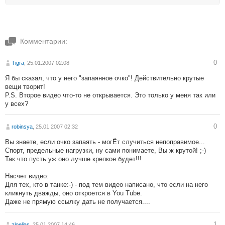
Комментарии:
0
Tigra
, 25.01.2007 02:08
Я бы сказал, что у него "запаянное очко"! Действительно крутые
вещи творит!
P.S. Второе видео что-то не открывается. Это только у меня так или
у всех?
0
robinsya
, 25.01.2007 02:32
Вы знаете, если очко запаять - могЁт случиться непоправимое...
Спорт, предельные нагрузки, ну сами понимаете, Вы ж крутой! ;-)
Так что пусть уж оно лучше крепкое будет!!!
Насчет видео:
Для тех, кто в танке:-) - под тем видео написано, что если на него
кликнуть дважды, оно откроется в You Tube.
Даже не прямую ссылку дать не получается....
1
zloelias
, 25.01.2007 14:46