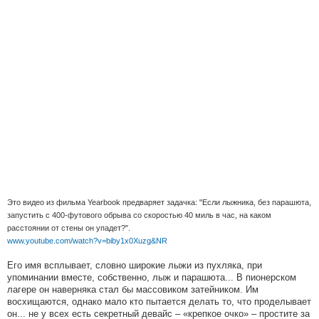
Это видео из фильма Yearbook предваряет задачка: "Если лыжника, без парашюта,
запустить с 400-футового обрыва со скоростью 40 миль в час, на каком
расстоянии от стены он упадет?".
www.youtube.com/watch?v=biby1x0Xuzg&NR
Его имя всплывает, словно широкие лыжи из пухляка, при
упоминании вместе, собственно, лыж и парашюта... В пионерском
лагере он наверняка стал бы массовиком затейником. Им
восхищаются, однако мало кто пытается делать то, что проделывает
он... не у всех есть секретный девайс – «крепкое очко» – простите за