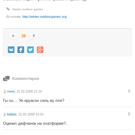
nissan outdoor games
Источник:
http://winter.outdoorgames.org
39
Комментарии:
0
гоген
, 21.02.2008 21:19
Гы гы.... Ун круасон силь ву пле?
0
baldas
, 21.02.2008 22:01
Оценил дефченок на платформе?..