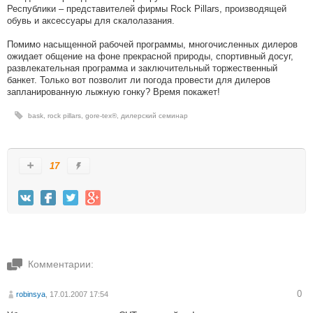
Республики – представителей фирмы Rock Pillars, производящей
обувь и аксессуары для скалолазания.
Помимо насыщенной рабочей программы, многочисленных дилеров
ожидает общение на фоне прекрасной природы, спортивный досуг,
развлекательная программа и заключительный торжественный
банкет. Только вот позволит ли погода провести для дилеров
запланированную лыжную гонку? Время покажет!
bask
,
rock pillars
,
gore-tex®
,
дилерский семинар
17
Комментарии:
0
robinsya
, 17.01.2007 17:54