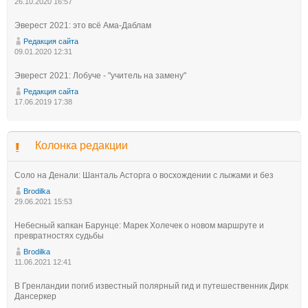
26.10.2020 16:57
Эверест 2021: это всё Ама-Даблам
Редакция сайта
09.01.2020 12:31
Эверест 2021: Лобуче - "учитель на замену"
Редакция сайта
17.06.2019 17:38
Колонка редакции
Соло на Денали: Шанталь Асторга о восхождении с лыжами и без
Brodilka
29.06.2021 15:53
Небесный капкан Барунце: Марек Холечек о новом маршруте и
превратностях судьбы
Brodilka
11.06.2021 12:41
В Гренландии погиб известный полярный гид и путешественник Дирк
Дансеркер