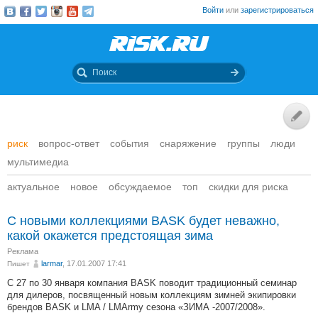
Войти
или
зарегистрироваться
риск
вопрос-ответ
события
снаряжение
группы
люди
мультимедиа
актуальное
новое
обсуждаемое
топ
скидки для риска
С новыми коллекциями BASK будет неважно,
какой окажется предстоящая зима
Реклама
larmar
, 17.01.2007 17:41
Пишет
С 27 по 30 января компания BASK поводит традиционный семинар
для дилеров, посвященный новым коллекциям зимней экипировки
брендов BASK и LMA / LMArmy сезона «ЗИМА -2007/2008».