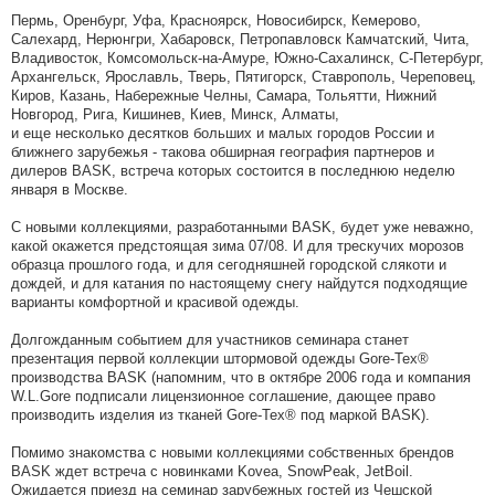
Пермь, Оренбург, Уфа, Красноярск, Новосибирск, Кемерово,
Салехард, Нерюнгри, Хабаровск, Петропавловск Камчатский, Чита,
Владивосток, Комсомольск-на-Амуре, Южно-Сахалинск, С-Петербург,
Архангельск, Ярославль, Тверь, Пятигорск, Ставрополь, Череповец,
Киров, Казань, Набережные Челны, Самара, Тольятти, Нижний
Новгород, Рига, Кишинев, Киев, Минск, Алматы,
и еще несколько десятков больших и малых городов России и
ближнего зарубежья - такова обширная география партнеров и
дилеров BASK, встреча которых состоится в последнюю неделю
января в Москве.
С новыми коллекциями, разработанными BASK, будет уже неважно,
какой окажется предстоящая зима 07/08. И для трескучих морозов
образца прошлого года, и для сегодняшней городской слякоти и
дождей, и для катания по настоящему снегу найдутся подходящие
варианты комфортной и красивой одежды.
Долгожданным событием для участников семинара станет
презентация первой коллекции штормовой одежды Gore-Tex®
производства BASK (напомним, что в октябре 2006 года и компания
W.L.Gore подписали лицензионное соглашение, дающее право
производить изделия из тканей Gore-Tex® под маркой BASK).
Помимо знакомства с новыми коллекциями собственных брендов
BASK ждет встреча с новинками Kovea, SnowPeak, JetBoil.
Ожидается приезд на семинар зарубежных гостей из Чешской