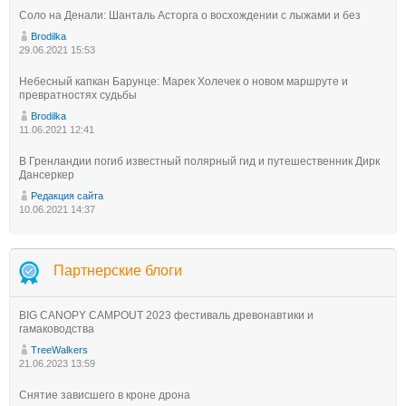
Соло на Денали: Шанталь Асторга о восхождении с лыжами и без
Brodilka
29.06.2021 15:53
Небесный капкан Барунце: Марек Холечек о новом маршруте и
превратностях судьбы
Brodilka
11.06.2021 12:41
В Гренландии погиб известный полярный гид и путешественник Дирк
Дансеркер
Редакция сайта
10.06.2021 14:37
Партнерские блоги
BIG CANOPY CAMPOUT 2023 фестиваль древонавтики и
гамаководства
TreeWalkers
21.06.2023 13:59
Снятие зависшего в кроне дрона