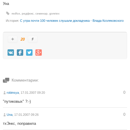
Уна
redfox
,
редфокс
,
семинар
,
goretex
История:
С утра почти 100 человек слушали докладчика - Влада Козляковского
20
Комментарии:
0
robinsya
, 17.01.2007 09:20
"путиковых" ?:-)
0
Una
, 17.01.2007 09:26
тхЭнкс, поправила