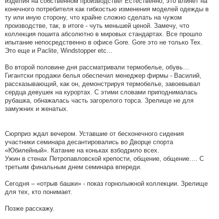
изделия на собственном производстве! Естественно, это влияет на
конечного потребителя как гибкостью изменения моделей одежды в
ту или иную сторону, что крайне сложно сделать на чужом
производстве, так, в итоге - чуть меньшей ценой. Замечу, что
коллекция пошита абсолютно в мировых стандартах. Все прошло
ипытание непосредственно в офисе Gore. Gore это не только Tex.
Это еще и Paclite, Windstopper etc...
Во второй половине дня рассматривали термобелье, обувь…
Гигантски продажи белья обеспечил менеджер фирмы - Василий,
рассказывающий, как он, демонстрируя термобелье, завоевывал
сердца девушек на курортах. С этими словами приподнималась
рубашка, обнажалась часть загорелого торса. Зрелище не для
замужних и женатых.
Сюрприз ждал вечером. Уставшие от бесконечного сидения
участники семинара десантировались во Дворце спорта
«Юбилейный». Катание на коньках взбодрило всех.
Ужин в стенах Петропавловской крепости, общение, общение…. С
третьим финальным днем семинара впереди.
Сегодня – «отрыв башки» - показ горнолыжной коллекции. Зрелище
для тех, кто понимает.
Позже расскажу.