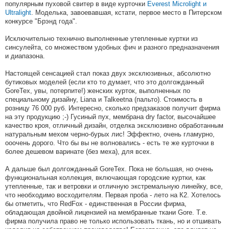
популярным пуховой свитер в виде курточки
Everest Microlight и
Ultralight
. Моделька, завоевавшая, кстати, первое место в Питерском
конкурсе "Брэнд года".
Исключительно технично выполненные утепленные куртки из
синсулейта, со множеством удобных фич и разного предназначения
и диапазона.
Настоящей сенсацией стал показ двух эксклюзивных, абсолютно
бутиковых моделей (если кто то думает, что это долгожданный
GoreTex, увы, потерпите!) женских курток, выполненных по
специальному дизайну, Liana и Talkeetna (пальто). Стоимость в
розницу 76 000 руб. Интересно, сколько предзаказов получит фирма
на эту продукцию ;-) Гусиный пух, мембрана dry factor, высочайшее
качество кроя, отличный дизайн, отделка эксклюзивно обработанным
натуральным мехом черно-бурых лис! Эффектно, очень гламурно,
ооочень дорого. Что бы вы не волновались - есть те же курточки в
более дешевом варинате (без меха), для всех.
А дальше был долгожданный GoreTex. Пока не большая, но очень
функциональная коллекция, включающая городские куртки, как
утепленные, так и ветровки и отличную экстремальную линейку, все,
что необходимо восходителям. Первая проба - лето на К2. Хотелось
бы отметить, что RedFox - единственная в России фирма,
обладающая двойной лицензией на мембранные ткани Gore. Т.е.
фирма получила право не только использовать ткань, но и отшивать