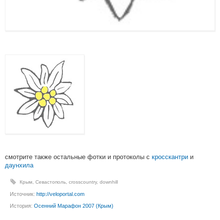
смотрите также остальные фотки и протоколы с
кросскантри
и
даунхила
Крым
,
Севастополь
,
crosscountry
,
downhill
Источник:
http://veloportal.com
История:
Осенний Марафон 2007 (Крым)