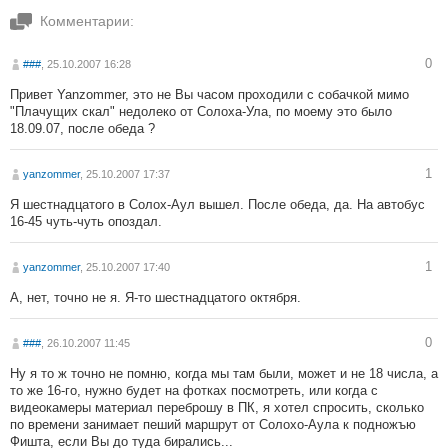
Комментарии:
0
###
, 25.10.2007 16:28
Привет Yanzommer, это не Вы часом проходили с собачкой мимо
"Плачущих скал" недолеко от Солоха-Ула, по моему это было
18.09.07, после обеда ?
1
yanzommer
, 25.10.2007 17:37
Я шестнадцатого в Солох-Аул вышел. После обеда, да. На автобус
16-45 чуть-чуть опоздал.
1
yanzommer
, 25.10.2007 17:40
А, нет, точно не я. Я-то шестнадцатого октября.
0
###
, 26.10.2007 11:45
Ну я то ж точно не помню, когда мы там были, может и не 18 числа, а
то же 16-го, нужно будет на фотках посмотреть, или когда с
видеокамеры материал переброшу в ПК, я хотел спросить, сколько
по времени занимает пеший маршрут от Солохо-Аула к подножъю
Фишта, если Вы до туда бирались...