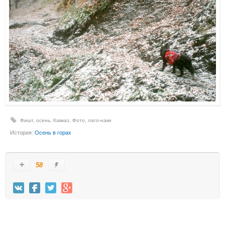
Фишт
,
осень
,
Кавказ
,
Фото
,
лаго-наки
История:
Осень в горах
58