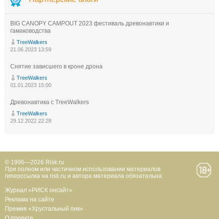
BIG CANOPY CAMPOUT 2023 фестиваль древонавтики и
гамаководства
TreeWalkers
21.06.2023 13:59
Снятие зависшего в кроне дрона
TreeWalkers
01.01.2023 15:00
Древонавтика с TreeWalkers
TreeWalkers
29.12.2022 22:28
© 1996—2026 Risk.ru
При полном или частичном использовании материалов
гиперссылка на risk.ru и автора материала обязательна.
Журнал «РИСК онсайт»
Реклама на сайте
Премия «Хрустальный пик»
О проекте