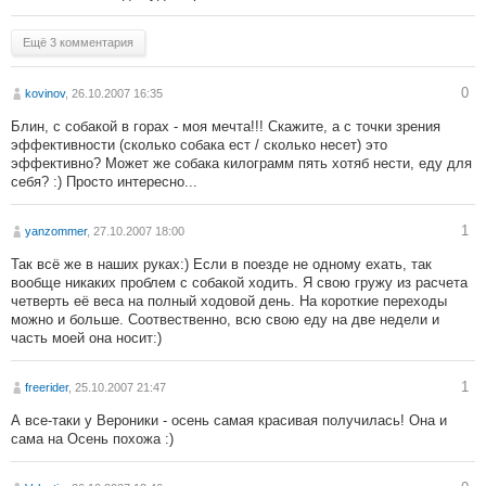
Ещё 3 комментария
0
kovinov
, 26.10.2007 16:35
Блин, с собакой в горах - моя мечта!!! Скажите, а с точки зрения
эффективности (сколько собака ест / сколько несет) это
эффективно? Может же собака килограмм пять хотяб нести, еду для
себя? :) Просто интересно...
1
yanzommer
, 27.10.2007 18:00
Так всё же в наших руках:) Если в поезде не одному ехать, так
вообще никаких проблем с собакой ходить. Я свою гружу из расчета
четверть её веса на полный ходовой день. На короткие переходы
можно и больше. Соотвественно, всю свою еду на две недели и
часть моей она носит:)
1
freerider
, 25.10.2007 21:47
А все-таки у Вероники - осень самая красивая получилась! Она и
сама на Осень похожа :)