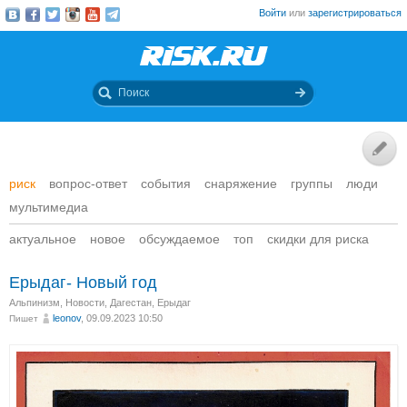
Войти
или
зарегистрироваться
риск
вопрос-ответ
события
снаряжение
группы
люди
мультимедиа
актуальное
новое
обсуждаемое
топ
скидки для риска
Ерыдаг- Новый год
Альпинизм
,
Новости
,
Дагестан, Ерыдаг
leonov
, 09.09.2023 10:50
Пишет