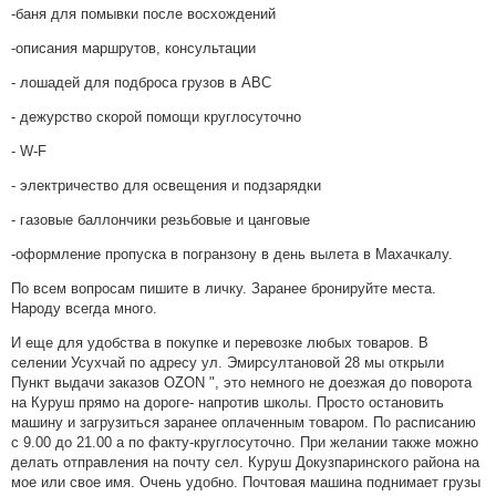
-баня для помывки после восхождений
-описания маршрутов, консультации
- лошадей для подброса грузов в ABC
- дежурство скорой помощи круглосуточно
- W-F
- электричество для освещения и подзарядки
- газовые баллончики резьбовые и цанговые
-оформление пропуска в погранзону в день вылета в Махачкалу.
По всем вопросам пишите в личку. Заранее бронируйте места.
Народу всегда много.
И еще для удобства в покупке и перевозке любых товаров. В
селении Усухчай по адресу ул. Эмирсултановой 28 мы открыли
Пункт выдачи заказов OZON ", это немного не доезжая до поворота
на Куруш прямо на дороге- напротив школы. Просто остановить
машину и загрузиться заранее оплаченным товаром. По расписанию
с 9.00 до 21.00 а по факту-круглосуточно. При желании также можно
делать отправления на почту сел. Куруш Докузпаринского района на
мое или свое имя. Очень удобно. Почтовая машина поднимает грузы