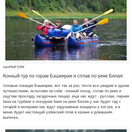
sqmPAdFS3IM
Конный тур по горам Башкирии и сплав по реке Белая:
топовые локации Башкирии, вот так за раз, почти все увидим в одном
путешествиии, испытаем на себе - конный поход, сплав по реке и
ощутим прохладу загадочных пещер, еще нас ждут - русская, парная
база на турбазе и походная баня на реке Белая,у нас будет гид с
гитарой и вечерами нас ждут задушевные концерты у костра, а в
меню будет настоящий узбекский плов в казане и домашняя
выпечка.