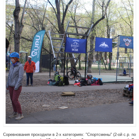
Соревнования проходили в 2-х категориях: "Спортсмены" (2-ой с.р. по