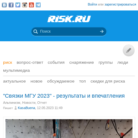
Войти
или
зарегистрироваться
риск
вопрос-ответ
события
снаряжение
группы
люди
мультимедиа
актуальное
новое
обсуждаемое
топ
скидки для риска
"Связки МГУ 2023" - результаты и впечатления
Альпинизм
,
Новости
,
Отчет
KasaBuena
, 12.05.2023 11:49
Пишет