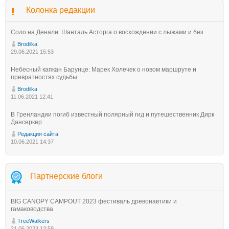
Колонка редакции
Соло на Денали: Шанталь Асторга о восхождении с лыжами и без
Brodilka
29.06.2021 15:53
Небесный капкан Барунце: Марек Холечек о новом маршруте и
превратностях судьбы
Brodilka
11.06.2021 12:41
В Гренландии погиб известный полярный гид и путешественник Дирк
Дансеркер
Редакция сайта
10.06.2021 14:37
Партнерские блоги
BIG CANOPY CAMPOUT 2023 фестиваль древонавтики и
гамаководства
TreeWalkers
21.06.2023 13:59