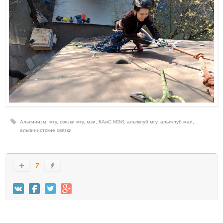
Альпинизм
,
мгу
,
связки мгу
,
мэи
,
КАиС МЭИ
,
альпклуб мгу
,
альпклуб маи
,
альпинистские связки
7