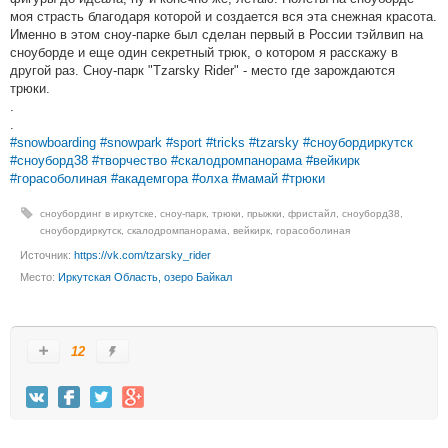
моя страсть благодаря которой и создается вся эта снежная красота.
Именно в этом сноу-парке был сделан первый в России тэйлвип на
сноуборде и еще один секретный трюк, о котором я расскажу в
другой раз. Сноу-парк "Tzarsky Rider" - место где зарождаются
трюки.
.
.
#snowboarding
#snowpark
#sport
#tricks
#tzarsky
#сноубордиркутск
#сноуборд38
#творчество
#скалодромпанорама
#вейкирк
#горасоболиная
#академгора
#олха
#мамай
#трюки
сноубординг в иркутске
,
сноу-парк
,
трюки
,
прыжки
,
фристайл
,
сноуборд38
,
сноубордиркутск
,
скалодромпанорама
,
вейкирк
,
горасоболиная
Источник:
https://vk.com/tzarsky_rider
Место:
Иркутская Область, озеро Байкал
12