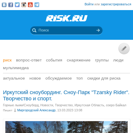
Войти
или
зарегистрироваться
риск
вопрос-ответ
события
снаряжение
группы
люди
мультимедиа
актуальное
новое
обсуждаемое
топ
скидки для риска
Иркутский сноубординг. Сноу-Парк "Tzarsky Rider".
Творчество и спорт.
Горные лыжи/Сноуборд
,
Новости
,
Творчество
,
Иркутская Область, озеро Байкал
Миргородский Александр
, 13.03.2023 13:08
Пишет