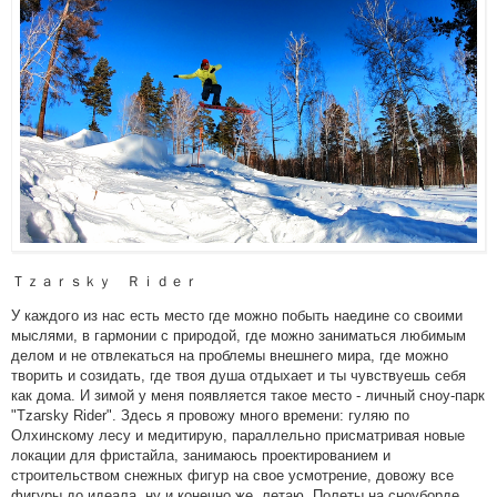
Ｔｚａｒｓｋｙ Ｒｉｄｅｒ
У каждого из нас есть место где можно побыть наедине со своими
мыслями, в гармонии с природой, где можно заниматься любимым
делом и не отвлекаться на проблемы внешнего мира, где можно
творить и созидать, где твоя душа отдыхает и ты чувствуешь себя
как дома. И зимой у меня появляется такое место - личный сноу-парк
"Tzarsky Rider". Здесь я провожу много времени: гуляю по
Олхинскому лесу и медитирую, параллельно присматривая новые
локации для фристайла, занимаюсь проектированием и
строительством снежных фигур на свое усмотрение, довожу все
фигуры до идеала, ну и конечно же, летаю. Полеты на сноуборде