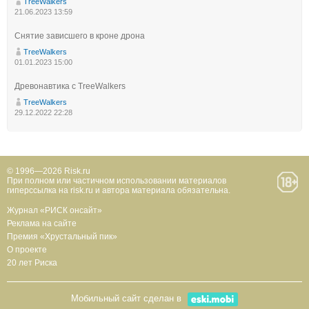
TreeWalkers
21.06.2023 13:59
Снятие зависшего в кроне дрона
TreeWalkers
01.01.2023 15:00
Древонавтика с TreeWalkers
TreeWalkers
29.12.2022 22:28
© 1996—2026 Risk.ru
При полном или частичном использовании материалов
гиперссылка на risk.ru и автора материала обязательна.
Журнал «РИСК онсайт»
Реклама на сайте
Премия «Хрустальный пик»
О проекте
20 лет Риска
Мобильный сайт сделан в